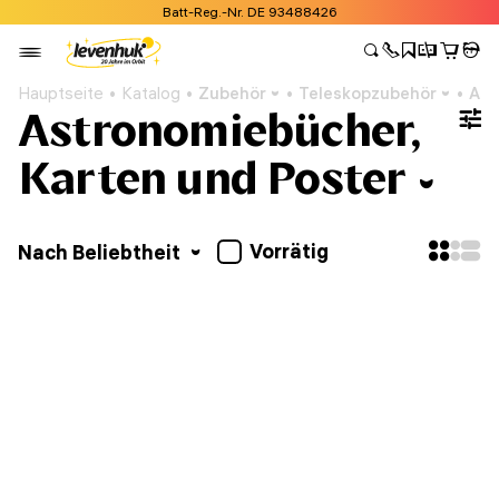
Batt-Reg.-Nr. DE 93488426
Hauptseite
Katalog
Zubehör
Teleskopzubehör
Ast
Astronomiebücher,
Karten und Poster
Vorrätig
Nach Beliebtheit