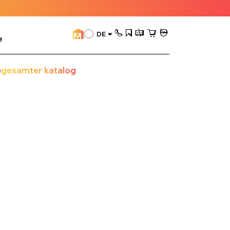
DE
e
e
gesamter katalog