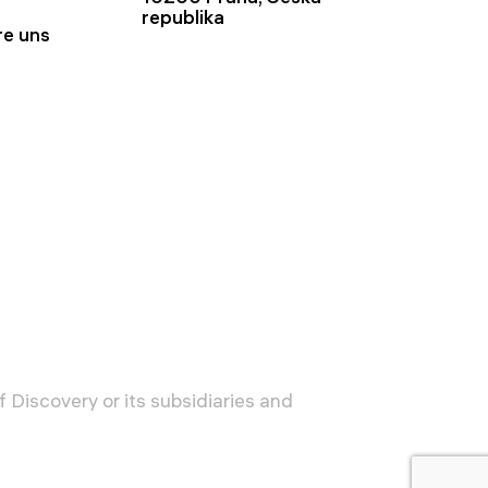
republika
re uns
 Discovery or its subsidiaries and