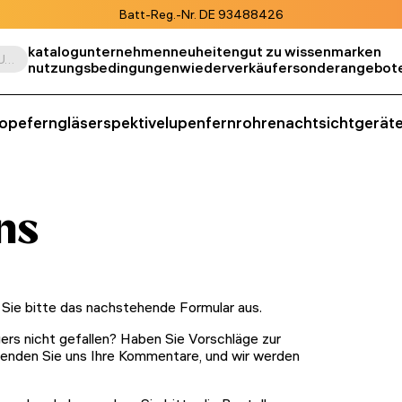
Batt-Reg.-Nr. DE 93488426
katalog
unternehmen
neuheiten
gut zu wissen
marken
Suche nach Produkt, SKU, Kategorie, usw.
nutzungsbedingungen
wiederverkäufer
sonderangebot
kope
ferngläser
spektive
lupen
fernrohre
nachtsichtgerät
ns
 Sie bitte das nachstehende Formular aus.
rs nicht gefallen? Haben Sie Vorschläge zur
senden Sie uns Ihre Kommentare, und wir werden