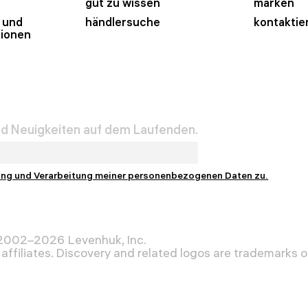
gut zu wissen
marken
 und
händlersuche
kontaktie
tionen
und Neuigkeiten auf dem Laufenden.
ung und Verarbeitung meiner personenbezogenen Daten zu.
 2002–2026 Levenhuk, Inc.
affiliates. Discovery and related logos are trademarks of