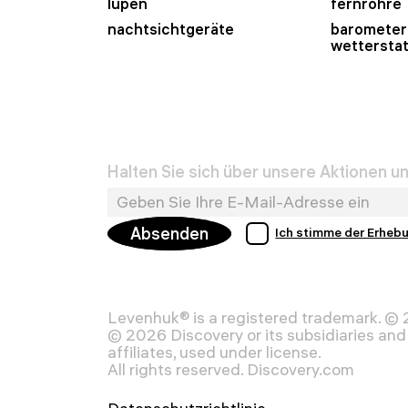
lupen
fernrohre
nachtsichtgeräte
barometer
wettersta
Halten Sie sich über unsere Aktionen 
Absenden
Ich stimme der Erheb
Levenhuk® is a registered trademark. ©
© 2026 Discovery or its subsidiaries and 
affiliates, used under license.
All rights reserved. Discovery.com