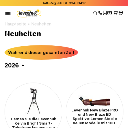
Batt-Reg.-Nr. DE 93488426
Hauptseite
Neuheiten
Neuheiten
Während dieser gesamten Zeit
2026
Levenhuk New Blaze PRO
und New Blaze ED
Spektive: Lernen Sie die
Lernen Sie die Levenhuk
neuen Modelle mit 100-
Kelvin Bright Smart-
mm-Apertur kennen
Teleskope kennen – ein