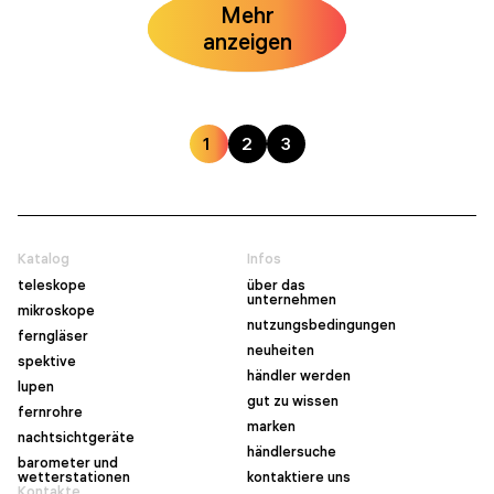
Mehr
anzeigen
1
2
3
Katalog
Infos
teleskope
über das
unternehmen
mikroskope
nutzungsbedingungen
ferngläser
neuheiten
spektive
händler werden
lupen
gut zu wissen
fernrohre
marken
nachtsichtgeräte
händlersuche
barometer und
wetterstationen
kontaktiere uns
Kontakte