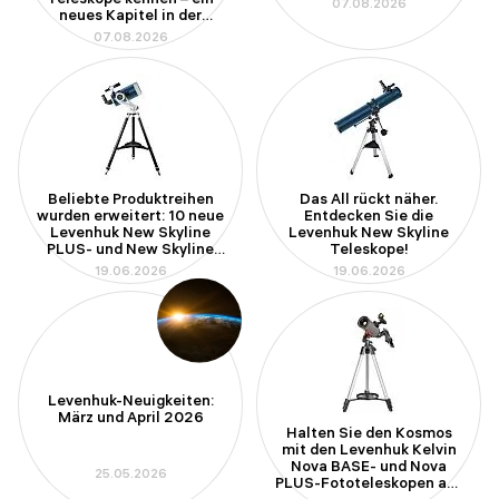
07.08.2026
neues Kapitel in der
Amateurastronomie
07.08.2026
Beliebte Produktreihen
Das All rückt näher.
wurden erweitert: 10 neue
Entdecken Sie die
Levenhuk New Skyline
Levenhuk New Skyline
PLUS- und New Skyline
Teleskope!
PRO-Teleskope
19.06.2026
19.06.2026
Levenhuk-Neuigkeiten:
März und April 2026
Halten Sie den Kosmos
mit den Levenhuk Kelvin
Nova BASE- und Nova
25.05.2026
PLUS-Fototeleskopen auf
Ihrem Smartphone fest