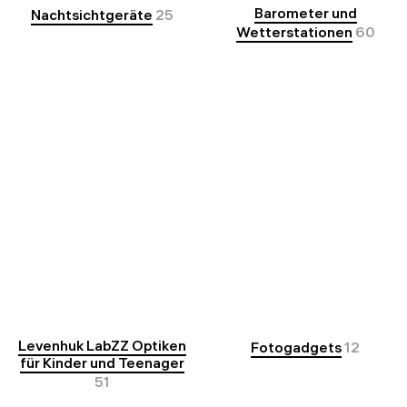
Barometer und
Nachtsichtgeräte
25
Wetterstationen
60
Levenhuk LabZZ Optiken
Fotogadgets
12
für Kinder und Teenager
51