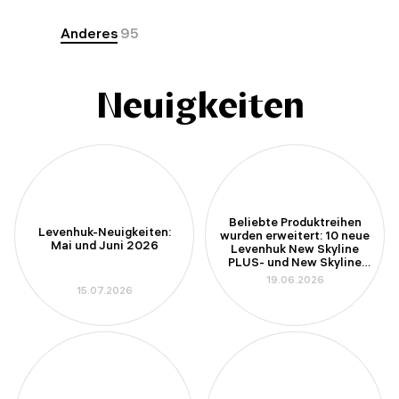
Anderes
95
Neuigkeiten
Beliebte Produktreihen
Levenhuk-Neuigkeiten:
wurden erweitert: 10 neue
Mai und Juni 2026
Levenhuk New Skyline
PLUS- und New Skyline
PRO-Teleskope
19.06.2026
15.07.2026