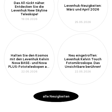
Das All rückt näher.
Levenhuk-Neuigkeiten:
Entdecken Sie die
März und April 2026
Levenhuk New Skyline
Teleskope!
19.06.2026
25.05.2026
Halten Sie den Kosmos
Neu eingetroffen:
mit den Levenhuk Kelvin
Levenhuk Kelvin Touch
Nova BASE- und Nova
Fotomikroskope. Das
PLUS-Fototeleskopen auf
Unsichtbare berühren!
Ihrem Smartphone fest
22.05.2026
22.05.2026
alle Neuigkeiten