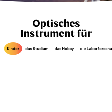
Optisches
Instrument für
Kinder
das Studium
das Hobby
die Laborforsch
Levenhuk LabZZ M101 Mikroskop