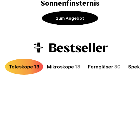
Sonnenfinsternis
zum Angebot
Bestseller
Teleskope
13
Mikroskope
18
Ferngläser
30
Spek