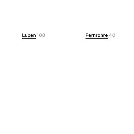
Lupen
108
Fernrohre
40