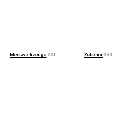
Messwerkzeuge
261
Zubehör
353