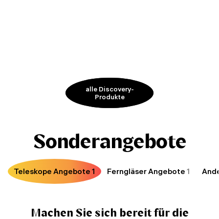
alle Discovery-
Produkte
Sonderangebote
Teleskope Angebote
1
Ferngläser Angebote
1
And
Machen Sie sich bereit für die