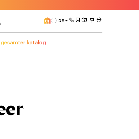
DE
e
e
gesamter katalog
eer