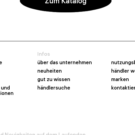
Zum Katalog
Infos
e
über das unternehmen
nutzungs
neuheiten
händler 
gut zu wissen
marken
 und
händlersuche
kontaktie
tionen
und Neuigkeiten auf dem Laufenden.