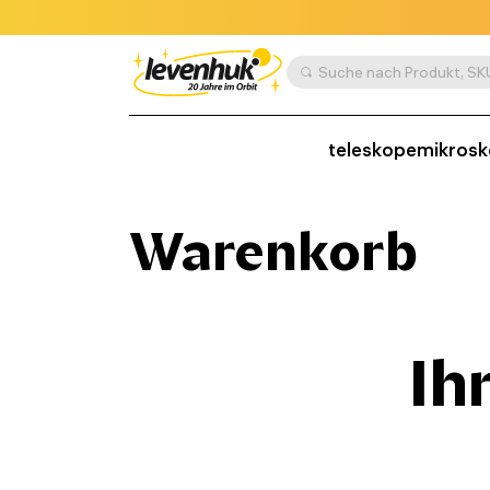
teleskope
mikros
Warenkorb
Ih