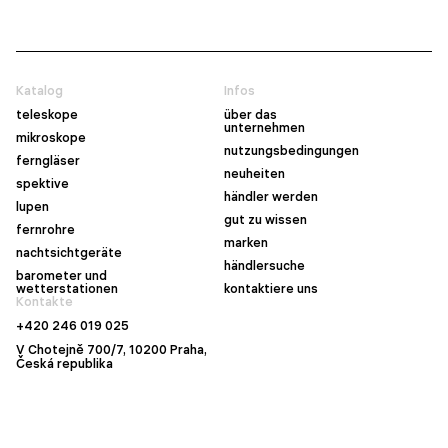
Katalog
Infos
teleskope
über das
unternehmen
mikroskope
nutzungsbedingungen
ferngläser
neuheiten
spektive
händler werden
lupen
gut zu wissen
fernrohre
marken
nachtsichtgeräte
händlersuche
barometer und
wetterstationen
kontaktiere uns
Kontakte
+420 246 019 025
V Chotejně 700/7, 10200 Praha,
Česká republika