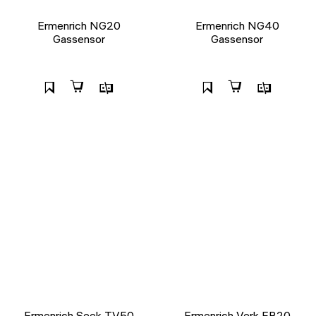
Ermenrich NG20
Ermenrich NG40
Gassensor
Gassensor
Ermenrich Seek TV50
Ermenrich Verk FB20