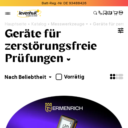
Batt-Reg.-Nr. DE 93488426
Hauptseite
Katalog
Messwerkzeuge
Geräte für zerst
Geräte für
zerstörungsfreie
Prüfungen
Vorrätig
Nach Beliebtheit