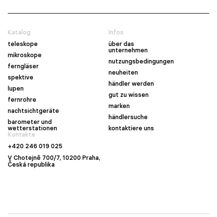
Katalog
Infos
teleskope
über das
unternehmen
mikroskope
nutzungsbedingungen
ferngläser
neuheiten
spektive
händler werden
lupen
gut zu wissen
fernrohre
marken
nachtsichtgeräte
händlersuche
barometer und
wetterstationen
kontaktiere uns
Kontakte
+420 246 019 025
V Chotejně 700/7, 10200 Praha,
Česká republika