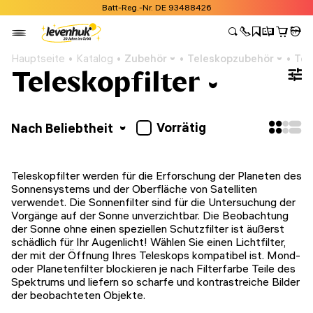
Batt-Reg.-Nr. DE 93488426
Hauptseite
Katalog
Zubehör
Teleskopzubehör
Tel
Teleskopfilter
Vorrätig
Nach Beliebtheit
Teleskopfilter werden für die Erforschung der Planeten des
Sonnensystems und der Oberfläche von Satelliten
verwendet. Die Sonnenfilter sind für die Untersuchung der
Vorgänge auf der Sonne unverzichtbar. Die Beobachtung
der Sonne ohne einen speziellen Schutzfilter ist äußerst
schädlich für Ihr Augenlicht! Wählen Sie einen Lichtfilter,
der mit der Öffnung Ihres Teleskops kompatibel ist. Mond-
oder Planetenfilter blockieren je nach Filterfarbe Teile des
Spektrums und liefern so scharfe und kontrastreiche Bilder
der beobachteten Objekte.