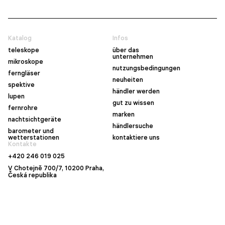
Katalog
Infos
teleskope
über das
unternehmen
mikroskope
nutzungsbedingungen
ferngläser
neuheiten
spektive
händler werden
lupen
gut zu wissen
fernrohre
marken
nachtsichtgeräte
händlersuche
barometer und
wetterstationen
kontaktiere uns
Kontakte
+420 246 019 025
V Chotejně 700/7, 10200 Praha,
Česká republika