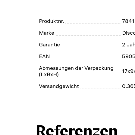
Produktnr.
7841
Marke
Disc
Garantie
2 Ja
EAN
590
Abmessungen der Verpackung
17x9
(LxBxH)
Versandgewicht
0.36
Referenzen