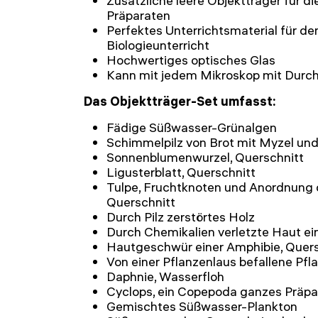
Zusätzliche leere Objektträger für d
Präparaten
Perfektes Unterrichtsmaterial für d
Biologieunterricht
Hochwertiges optisches Glas
Kann mit jedem Mikroskop mit Durc
Das Objektträger-Set umfasst:
Fädige Süßwasser-Grünalgen
Schimmelpilz von Brot mit Myzel un
Sonnenblumenwurzel, Querschnitt
Ligusterblatt, Querschnitt
Tulpe, Fruchtknoten und Anordnung
Querschnitt
Durch Pilz zerstörtes Holz
Durch Chemikalien verletzte Haut ei
Hautgeschwür einer Amphibie, Quers
Von einer Pflanzenlaus befallene Pfl
Daphnie, Wasserfloh
Cyclops, ein Copepoda ganzes Präpa
Gemischtes Süßwasser-Plankton