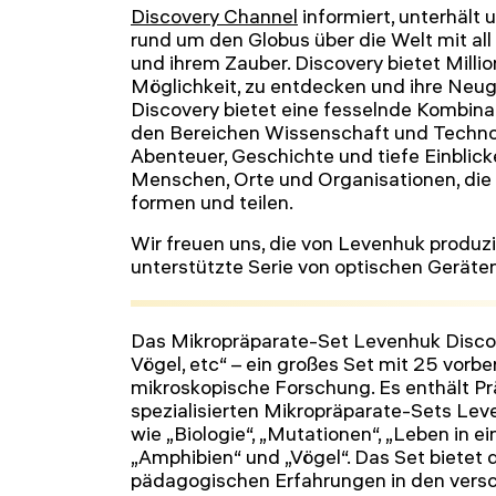
Discovery Channel
informiert, unterhält u
rund um den Globus über die Welt mit all 
und ihrem Zauber. Discovery bietet Mill
Möglichkeit, zu entdecken und ihre Neugi
Discovery bietet eine fesselnde Kombina
den Bereichen Wissenschaft und Technol
Abenteuer, Geschichte und tiefe Einblicke
Menschen, Orte und Organisationen, die di
formen und teilen.
Wir freuen uns, die von Levenhuk produz
unterstützte Serie von optischen Geräten
Das Mikropräparate-Set Levenhuk Discove
Vögel, etc“ – ein großes Set mit 25 vorbe
mikroskopische Forschung. Es enthält Pr
spezialisierten Mikropräparate-Sets Lev
wie „Biologie“, „Mutationen“, „Leben in 
„Amphibien“ und „Vögel“. Das Set bietet 
pädagogischen Erfahrungen in den vers