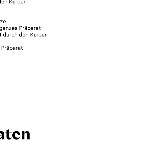
den Körper
nze
 ganzes Präparat
t durch den Körper
 Präparat
aten