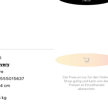
5
overy
re
Der Preis ist nur für den Onlin
555015637
Shop gültig und kann von de
x4 cm
Preisen im Einzelhandel
abweichen.
 kg