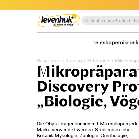
teleskope
mikros
Hauptseite
Katalog
Zubehör
Mikroskop
Mikropräpara
Discovery Pro
„Biologie, Vöge
Die Objektträger können mit Mikroskopen jede
Marke verwendet werden. Studienbereiche:
Botanik Mykologie, Zoologie, Ornithologie,