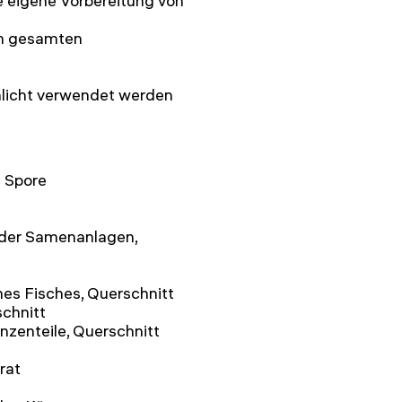
ie eigene Vorbereitung von
en gesamten
hlicht verwendet werden
d Spore
 der Samenanlagen,
nes Fisches, Querschnitt
chnitt
anzenteile, Querschnitt
rat