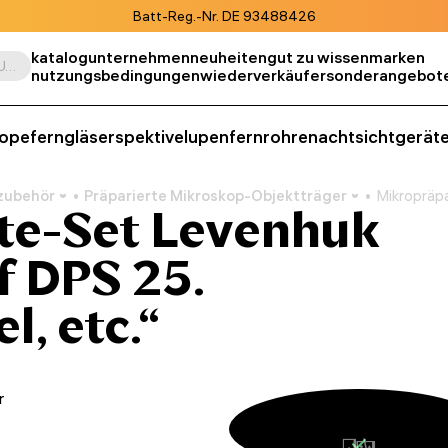
Batt-Reg.-Nr. DE 93488426
katalog
unternehmen
neuheiten
gut zu wissen
marken
Suche nach Produkt, SKU, Kategorie, usw.
nutzungsbedingungen
wiederverkäufer
sonderangebot
kope
ferngläser
spektive
lupen
fernrohre
nachtsichtgerät
zubehör
Präparierte Mikroskop-Objektträger
Mikropräpa
te-Set Levenhuk
f DPS 25.
l, etc.“
r