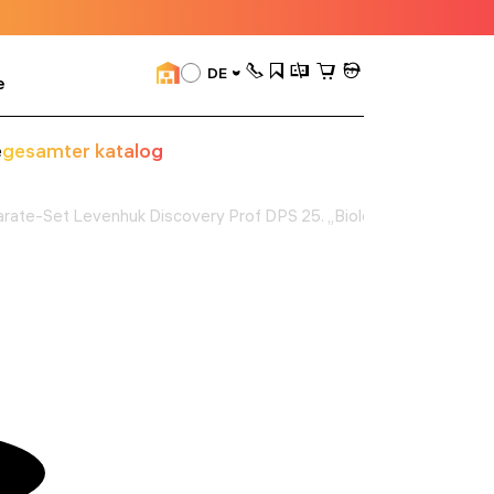
DE
e
e
gesamter katalog
rate-Set Levenhuk Discovery Prof DPS 25. „Biologie, Vögel, etc.“