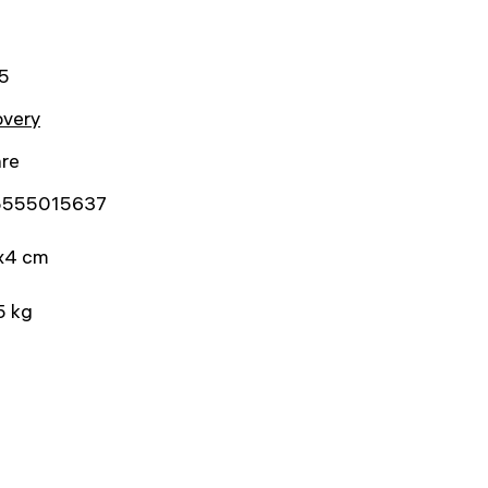
5
overy
hre
5555015637
x4 cm
5 kg