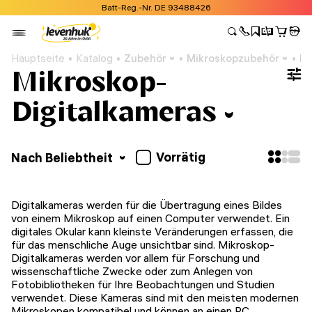
Batt-Reg.-Nr. DE 93488426
Hauptseite
Katalog
Zubehör
Mikroskopzubehör
Mi
Mikroskop-
Digitalkameras
Vorrätig
Nach Beliebtheit
Digitalkameras werden für die Übertragung eines Bildes
von einem Mikroskop auf einen Computer verwendet. Ein
digitales Okular kann kleinste Veränderungen erfassen, die
für das menschliche Auge unsichtbar sind. Mikroskop-
Digitalkameras werden vor allem für Forschung und
wissenschaftliche Zwecke oder zum Anlegen von
Fotobibliotheken für Ihre Beobachtungen und Studien
verwendet. Diese Kameras sind mit den meisten modernen
Mikroskopen kompatibel und können an einen PC