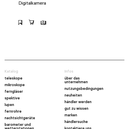
Digitalkamera
Katalog
Infos
teleskope
über das
unternehmen
mikroskope
nutzungsbedingungen
ferngläser
neuheiten
spektive
händler werden
lupen
gut zu wissen
fernrohre
marken
nachtsichtgeräte
händlersuche
barometer und
wetterstationen
kontaktiere uns