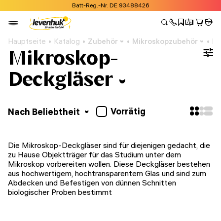
Batt-Reg.-Nr. DE 93488426
Hauptseite
Katalog
Zubehör
Mikroskopzubehör
Mi
Mikroskop-
Deckgläser
Vorrätig
Nach Beliebtheit
Die Mikroskop-Deckgläser sind für diejenigen gedacht, die
zu Hause Objektträger für das Studium unter dem
Mikroskop vorbereiten wollen. Diese Deckgläser bestehen
aus hochwertigem, hochtransparentem Glas und sind zum
Abdecken und Befestigen von dünnen Schnitten
biologischer Proben bestimmt