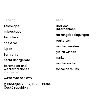
Katalog
Infos
teleskope
über das
unternehmen
mikroskope
nutzungsbedingungen
ferngläser
neuheiten
spektive
händler werden
lupen
gut zu wissen
fernrohre
marken
nachtsichtgeräte
händlersuche
barometer und
wetterstationen
kontaktiere uns
Kontakte
+420 246 019 025
V Chotejně 700/7, 10200 Praha,
Česká republika