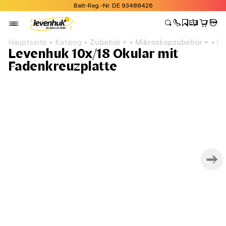
Batt-Reg.-Nr. DE 93488426
Hauptseite
Katalog
Zubehör
Mikroskopzubehör
Mi
Levenhuk 10x/18 Okular mit
Fadenkreuzplatte