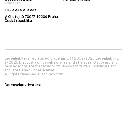
Kontakte
+420 246 019 025
V Chotejně 700/7, 10200 Praha,
Česká republika
Levenhuk® is a registered trademark. © 2002–2026 Levenhuk, Inc.
© 2026 Discovery or its subsidiaries and affiliates. Discovery and
related logos are trademarks of Discovery or its subsidiaries and
affiliates, used under license.
All rights reserved. Discovery.com
Datenschutzrichtlinie