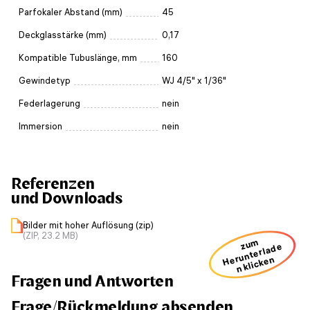
Parfokaler Abstand (mm)
45
Deckglasstärke (mm)
0,17
Kompatible Tubuslänge, mm
160
Gewindetyp
WJ 4/5" x 1/36"
Federlagerung
nein
Immersion
nein
Referenzen
und Downloads
Bilder mit hoher Auflösung (zip)
(ZIP, 23.2 MB)
zum
H
u
nt
erl
a
d
e
n kli
ck
e
er
n
Fragen und Antworten
Frage/Rückmeldung absenden