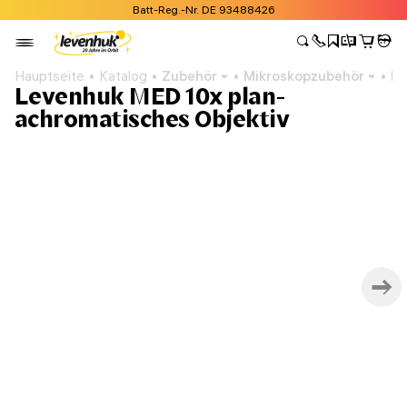
Batt-Reg.-Nr. DE 93488426
Hauptseite
Katalog
Zubehör
Mikroskopzubehör
Mi
Levenhuk MED 10x plan-
achromatisches Objektiv