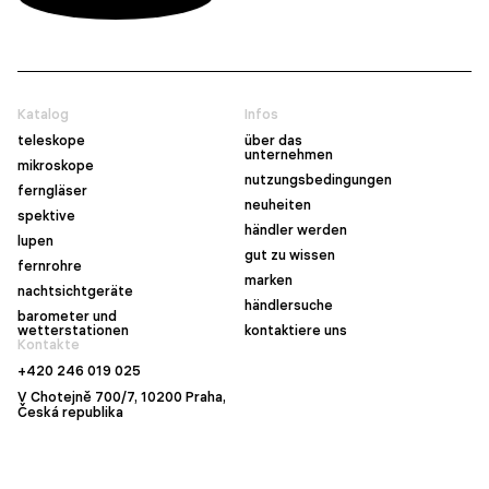
Katalog
Infos
teleskope
über das
unternehmen
mikroskope
nutzungsbedingungen
ferngläser
neuheiten
spektive
händler werden
lupen
gut zu wissen
fernrohre
marken
nachtsichtgeräte
händlersuche
barometer und
wetterstationen
kontaktiere uns
Kontakte
+420 246 019 025
V Chotejně 700/7, 10200 Praha,
Česká republika