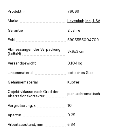
Produktnr.
76069
Marke
Levenhuk, Inc., USA
Garantie
2 Jahre
EAN
5905555004709
Abmessungen der Verpackung
3x6x3 cm
(LxBxH)
Versandgewicht
0.104 kg
Linsenmaterial
optisches Glas
Gehäusematerial
Kupfer
Objektivklasse nach Grad der
plan-achromatisch
Aberrationskorrektur
Vergrößerung, x
10
Apertur
0.25
Arbeitsabstand, mm
5.84