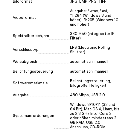
Bildformat
JPG, BMP, PNG, TIFF
Ausgabe: *.wmv, *.avi,
*.h264 (Windows 8 und
Videoformat
höher), *h265 (Windows 10
und höher)
380–650 (integrierter IR-
Spektralbereich, nm
Filter)
ERS (Electronic Rolling
Verschlusstyp
Shutter)
Weißabgleich
automatisch, manuell
Belichtungssteuerung
automatisch, manuell
Belichtungssteuerung,
Softwaremerkmale
Bildgröße, Helligkeit
Ausgabe
480 Mbps, USB 2.0
Windows 8/10/11 (32 und
64 Bit), Mac OS X, Linux, bis
zu 2,8 GHz Intel Core 2
Systemanforderungen
oder höher, mindestens 2
GB RAM, USB 2.0
Anschluss, CD-ROM