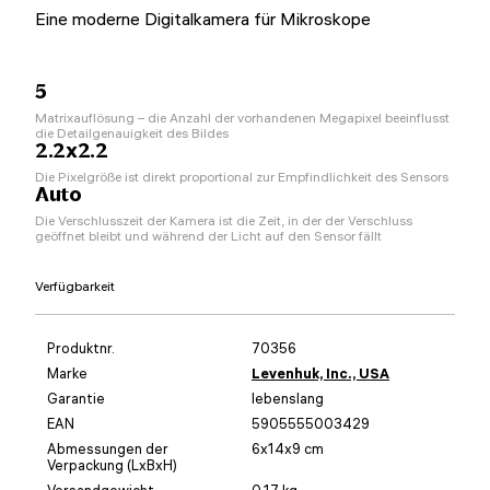
Eine moderne Digitalkamera für Mikroskope
5
Matrixauflösung – die Anzahl der vorhandenen Megapixel beeinflusst
die Detailgenauigkeit des Bildes
2.2x2.2
Die Pixelgröße ist direkt proportional zur Empfindlichkeit des Sensors
Auto
Die Verschlusszeit der Kamera ist die Zeit, in der der Verschluss
geöffnet bleibt und während der Licht auf den Sensor fällt
Verfügbarkeit
Produktnr.
70356
Marke
Levenhuk, Inc., USA
Garantie
lebenslang
EAN
5905555003429
Abmessungen der
6x14x9 cm
Verpackung (LxBxH)
Versandgewicht
0.17 kg