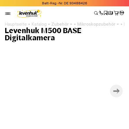
Batt-Reg.-Nr. DE 93488426
Hauptseite
Katalog
Zubehör
Mikroskopzubehör
Mi
Levenhuk M500 BASE
Digitalkamera