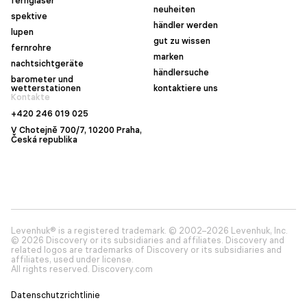
ferngläser
neuheiten
spektive
händler werden
lupen
gut zu wissen
fernrohre
marken
nachtsichtgeräte
händlersuche
barometer und
wetterstationen
kontaktiere uns
Kontakte
+420 246 019 025
V Chotejně 700/7, 10200 Praha,
Česká republika
Levenhuk® is a registered trademark. © 2002–2026 Levenhuk, Inc.
© 2026 Discovery or its subsidiaries and affiliates. Discovery and
related logos are trademarks of Discovery or its subsidiaries and
affiliates, used under license.
All rights reserved. Discovery.com
Datenschutzrichtlinie