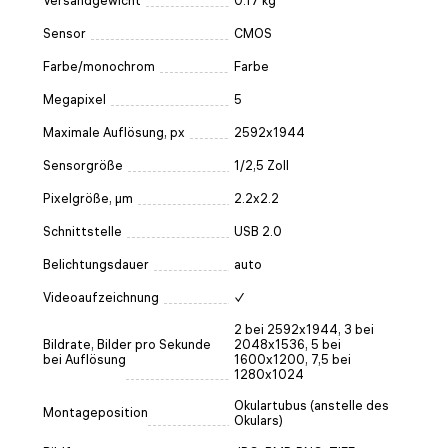
Versandgewicht
0.17 kg
Sensor
CMOS
Farbe/monochrom
Farbe
Megapixel
5
Maximale Auflösung, px
2592x1944
Sensorgröße
1/2,5 Zoll
Pixelgröße, µm
2.2x2.2
Schnittstelle
USB 2.0
Belichtungsdauer
auto
Videoaufzeichnung
✓
2 bei 2592x1944, 3 bei
Bildrate, Bilder pro Sekunde
2048x1536, 5 bei
bei Auflösung
1600x1200, 7,5 bei
1280x1024
Okulartubus (anstelle des
Montageposition
Okulars)