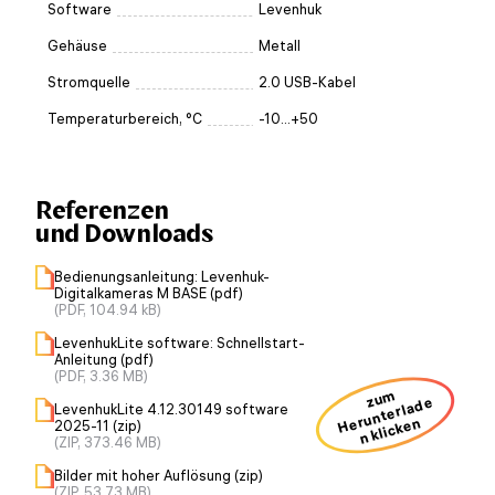
Software
Levenhuk
Gehäuse
Metall
Stromquelle
2.0 USB-Kabel
Temperaturbereich, °C
-10...+50
Referenzen
und Downloads
Bedienungsanleitung: Levenhuk-
Digitalkameras M BASE (pdf)
(PDF, 104.94 kB)
LevenhukLite software: Schnellstart-
Anleitung (pdf)
(PDF, 3.36 MB)
zum
H
u
nt
erl
a
d
e
n kli
ck
e
LevenhukLite 4.12.30149 software
er
n
2025-11 (zip)
(ZIP, 373.46 MB)
Bilder mit hoher Auflösung (zip)
(ZIP, 53.73 MB)