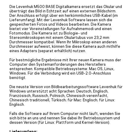
Die Levenhuk M500 BASE Digitalkamera ersetzt das Okular und
überträgt das Bild in Echtzeit auf einen externen Bildschirm.
Der Anschluss erfolgt über ein herkömmliches USB-Kabel (im
Lieferumfang). Mit der Levenhuk Software lassen sich die
gespeicherten Fotos und Videos bearbeiten. Die Kamera
bietet vier Voreinstellungen für Aufnahmemodi und einen
Fotomodus. Die Kamera ist zu Biologie- und
Stereomikroskopen mit einem Okulartubus von 23,2 mm
Durchmesser kompatibel. Wenn Ihr Mikroskop einen anderen
Durchmesser aufweist, können Sie diese Kamera auch mithilfe
eines Adapters (separat erhältlich) nutzen.
Für bestmögliche Ergebnisse mit Ihrer neuen Kamera muss der
Computer den Systemanforderungen des Herstellers
entsprechen. Kompatible Betriebssysteme: Mac OS, Linux,
Windows. Für die Verbindung wird ein USB-2.0-Anschluss
benötigt.
Die neuste Version von Bildbearbeitungssoftware Levenhuk für
Windows unterstützt acht Sprachen: Deutsch, Englisch,
Französisch, Russisch, Polnisch, Chinesisch vereinfacht,
Chinesisch traditionell, Türkisch; für Mac: Englisch; für Linux:
Englisch.
Falls die Software auf Ihrem Computer nicht läuft, wenden Sie
sich bitte an uns und nennen Sie dabei Ihr Betriebssystem und
dessen Version (für Linux: Plattform und Kernel-Version).
Lieferumfang: