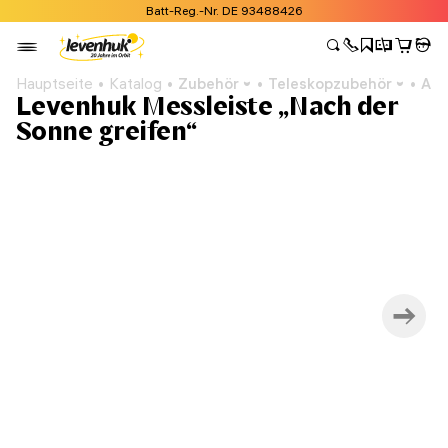
Batt-Reg.-Nr. DE 93488426
Hauptseite
Katalog
Zubehör
Teleskopzubehör
Ast
Levenhuk Messleiste „Nach der
Sonne greifen“