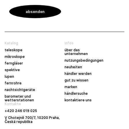
Katalog
Infos
teleskope
über das
unternehmen
mikroskope
nutzungsbedingungen
ferngläser
neuheiten
spektive
händler werden
lupen
gut zu wissen
fernrohre
marken
nachtsichtgeräte
händlersuche
barometer und
wetterstationen
kontaktiere uns
Kontakte
+420 246 019 025
V Chotejně 700/7, 10200 Praha,
Česká republika