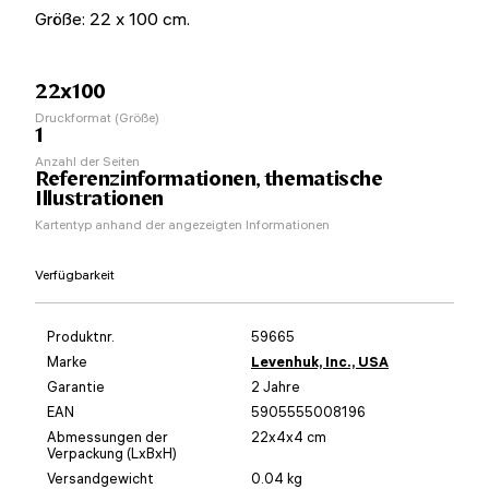
Größe: 22 x 100 cm.
22x100
Druckformat (Größe)
1
Anzahl der Seiten
Referenzinformationen, thematische
Illustrationen
Kartentyp anhand der angezeigten Informationen
Verfügbarkeit
Produktnr.
59665
Marke
Levenhuk, Inc., USA
Garantie
2 Jahre
EAN
5905555008196
Abmessungen der
22x4x4 cm
Verpackung (LxBxH)
Versandgewicht
0.04 kg