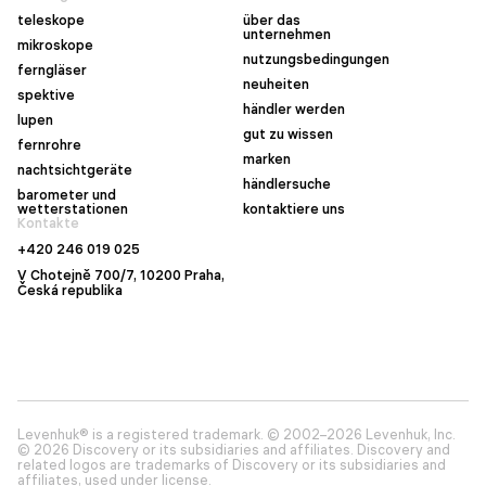
teleskope
über das
unternehmen
mikroskope
nutzungsbedingungen
ferngläser
neuheiten
spektive
händler werden
lupen
gut zu wissen
fernrohre
marken
nachtsichtgeräte
händlersuche
barometer und
wetterstationen
kontaktiere uns
Kontakte
+420 246 019 025
V Chotejně 700/7, 10200 Praha,
Česká republika
Levenhuk® is a registered trademark. © 2002–2026 Levenhuk, Inc.
© 2026 Discovery or its subsidiaries and affiliates. Discovery and
related logos are trademarks of Discovery or its subsidiaries and
affiliates, used under license.