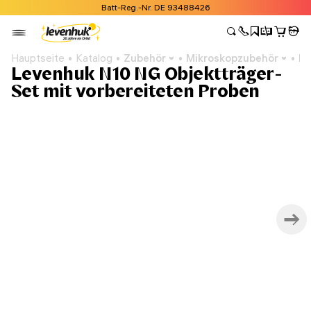
Batt-Reg.-Nr. DE 93488426
Hauptseite
Katalog
Zubehör
Mikroskopzubehör
Pr
Levenhuk N10 NG Objektträger-
Set mit vorbereiteten Proben