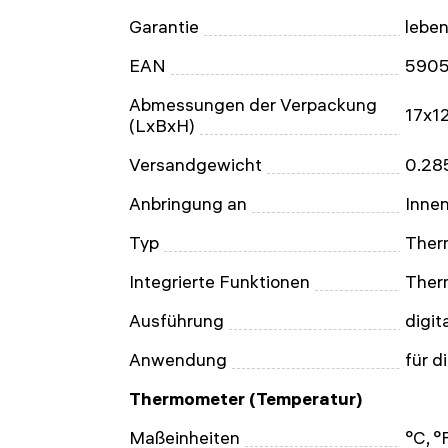
Garantie
lebe
EAN
5905
Abmessungen der Verpackung
17x1
(LxBxH)
Versandgewicht
0.28
Anbringung an
Innen
Typ
Ther
Integrierte Funktionen
Ther
Ausführung
digit
Anwendung
für 
Thermometer (Temperatur)
Maßeinheiten
°C, °