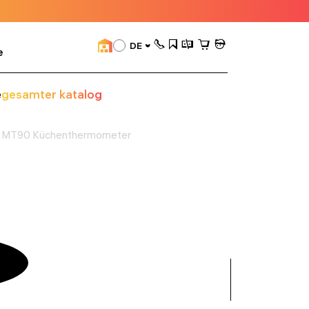
DE
e
e
gesamter katalog
k MT90 Küchenthermometer
alle
anzeigen