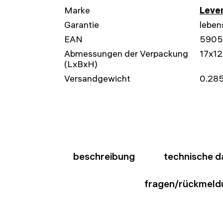
Marke
Leven
Garantie
leben
EAN
5905
Abmessungen der Verpackung
17x1
(LxBxH)
Versandgewicht
0.285
beschreibung
technische d
fragen/rückmeld