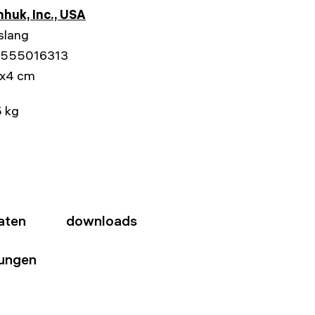
huk, Inc., USA
slang
555016313
2x4 cm
 kg
aten
downloads
ungen