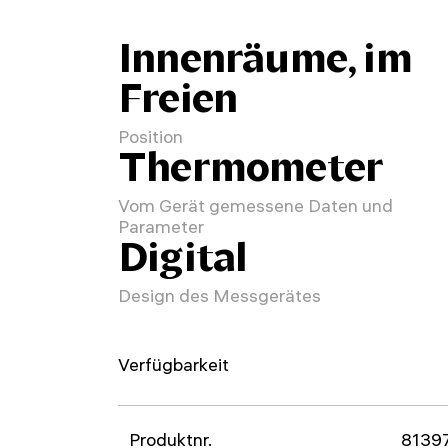
Innenräume, im
Freien
Position
Thermometer
Vom Gerät gemessene Daten und
Parameter
Digital
Design des Messgerätes
Verfügbarkeit
Produktnr.
8139