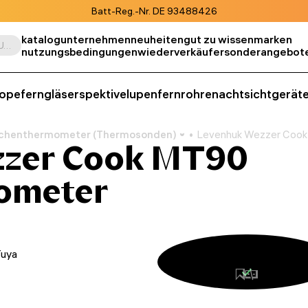
Batt-Reg.-Nr. DE 93488426
katalog
unternehmen
neuheiten
gut zu wissen
marken
Suche nach Produkt, SKU, Kategorie, usw.
nutzungsbedingungen
wiederverkäufer
sonderangebot
kope
ferngläser
spektive
lupen
fernrohre
nachtsichtgerät
chenthermometer (Thermosonden)
Levenhuk Wezzer Coo
zzer Cook MT90
ometer
Tuya