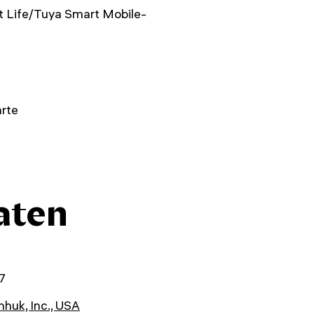
t Life/Tuya Smart Mobile-
rte
aten
7
huk, Inc., USA