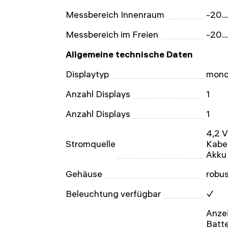
Messbereich Innenraum
-20.
Messbereich im Freien
-20.
Allgemeine technische Daten
Displaytyp
mono
Anzahl Displays
1
Anzahl Displays
1
4,2 V
Stromquelle
Kabel
Akku
Gehäuse
robu
Beleuchtung verfügbar
✓
Anzei
Batte