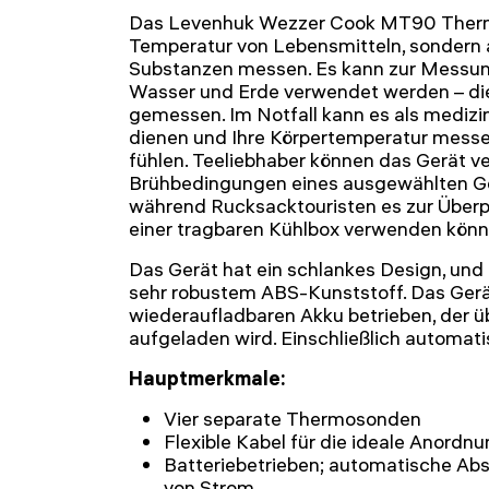
Das Levenhuk Wezzer Cook MT90 Thermo
Temperatur von Lebensmitteln, sondern 
Substanzen messen. Es kann zur Messun
Wasser und Erde verwendet werden – di
gemessen. Im Notfall kann es als mediz
dienen und Ihre Körpertemperatur messe
fühlen. Teeliebhaber können das Gerät v
Brühbedingungen eines ausgewählten G
während Rucksacktouristen es zur Überp
einer tragbaren Kühlbox verwenden könn
Das Gerät hat ein schlankes Design, un
sehr robustem ABS-Kunststoff. Das Gerä
wiederaufladbaren Akku betrieben, der ü
aufgeladen wird. Einschließlich automati
Hauptmerkmale:
Vier separate Thermosonden
Flexible Kabel für die ideale Anord
Batteriebetrieben; automatische Ab
von Strom