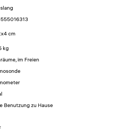
nslang
555016313
2x4 cm
5 kg
räume, im Freien
mosonde
mometer
al
die Benutzung zu Hause
F