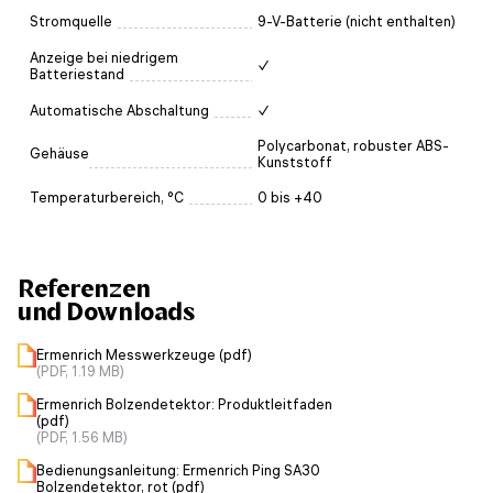
Stromquelle
9-V-Batterie (nicht enthalten)
Anzeige bei niedrigem
✓
Batteriestand
Automatische Abschaltung
✓
Polycarbonat, robuster ABS-
Gehäuse
Kunststoff
Temperaturbereich, °C
0 bis +40
Referenzen
und Downloads
Ermenrich Messwerkzeuge (pdf)
(PDF, 1.19 MB)
Ermenrich Bolzendetektor: Produktleitfaden
(pdf)
(PDF, 1.56 MB)
Bedienungsanleitung: Ermenrich Ping SA30
Bolzendetektor, rot (pdf)