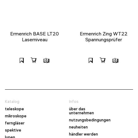
Ermenrich BASE LT20
Ermenrich Zing WT22
Laserniveau
Spannungsprüfer
Katalog
Infos
teleskope
über das
unternehmen
mikroskope
nutzungsbedingungen
ferngläser
neuheiten
spektive
händler werden
lupen