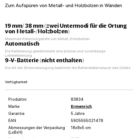
Zum Aufspüren von Metall- und Holzbolzen in Wänden
19 mm/ 38 mm (zwei Untermodi für die Ortung
von Metall-/Holzbolzen)
Maximale Erkennungstiefe von Metall-/Holzbolzen
Automatisch
Die Kalibrierung gewährleistet eine präzise und zuverlässige
Leitererkennung
9-V-Batterie (nicht enthalten)
Die Art der Stromversorgung bestimmt die Batterielebensdauer des Geräts
Verfügbarkeit
Produktnr.
83834
Marke
Ermenrich
Garantie
5 Jahre
EAN
5905555021478
Abmessungen der Verpackung
18x8x5 cm
(LxBxH)