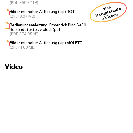
(PDF, 399.67 kB)
zum
H
u
nt
erl
a
d
e
n kli
ck
e
Bilder mit hoher Auflösung (zip) ROT
er
n
(ZIP, 19.87 MB)
Bedienungsanleitung: Ermenrich Ping SA30
Bolzendetektor, violett (pdf)
(PDF, 374.05 kB)
Bilder mit hoher Auflösung (zip) VIOLETT
(ZIP, 14.88 MB)
Video