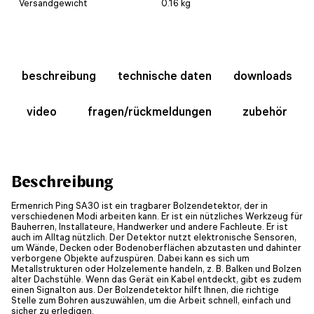
Versandgewicht
0.16 kg
beschreibung
technische daten
downloads
video
fragen/rückmeldungen
zubehör
Beschreibung
Ermenrich Ping SA30 ist ein tragbarer Bolzendetektor, der in
verschiedenen Modi arbeiten kann. Er ist ein nützliches Werkzeug für
Bauherren, Installateure, Handwerker und andere Fachleute. Er ist
auch im Alltag nützlich. Der Detektor nutzt elektronische Sensoren,
um Wände, Decken oder Bodenoberflächen abzutasten und dahinter
verborgene Objekte aufzuspüren. Dabei kann es sich um
Metallstrukturen oder Holzelemente handeln, z. B. Balken und Bolzen
alter Dachstühle. Wenn das Gerät ein Kabel entdeckt, gibt es zudem
einen Signalton aus. Der Bolzendetektor hilft Ihnen, die richtige
Stelle zum Bohren auszuwählen, um die Arbeit schnell, einfach und
sicher zu erledigen.