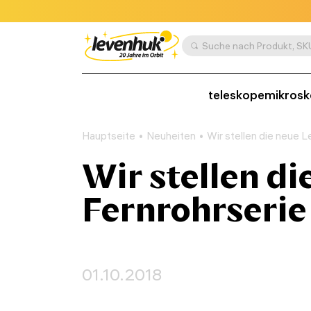
teleskope
mikros
Hauptseite
Neuheiten
Wir stellen die neue 
Wir stellen d
Fernrohrserie
01.10.2018