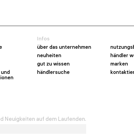
Infos
e
über das unternehmen
nutzungs
neuheiten
händler 
gut zu wissen
marken
 und
händlersuche
kontaktie
tionen
und Neuigkeiten auf dem Laufenden.