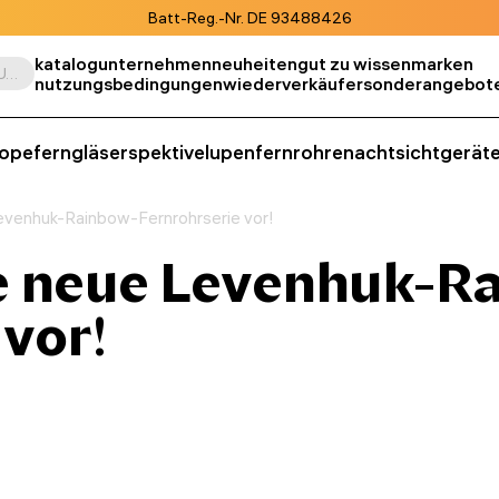
Batt-Reg.-Nr. DE 93488426
katalog
unternehmen
neuheiten
gut zu wissen
marken
Suche nach Produkt, SKU, Kategorie, usw.
nutzungsbedingungen
wiederverkäufer
sonderangebot
kope
ferngläser
spektive
lupen
fernrohre
nachtsichtgerät
Levenhuk-Rainbow-Fernrohrserie vor!
ie neue Levenhuk-R
 vor!