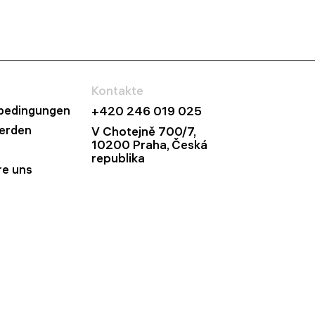
Kontakte
bedingungen
+420 246 019 025
werden
V Chotejně 700/7,
10200 Praha, Česká
republika
re uns