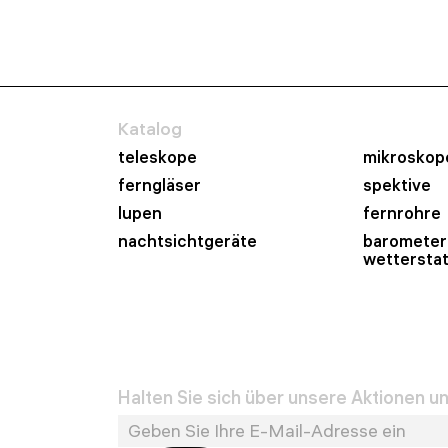
Katalog
teleskope
mikroskop
ferngläser
spektive
lupen
fernrohre
nachtsichtgeräte
barometer
wettersta
Halten Sie sich über unsere Aktionen 