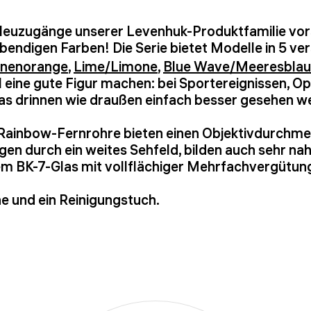
e Neuzugänge unserer Levenhuk-Produktfamilie vors
ebendigen Farben! Die Serie bietet Modelle in 5 v
nnenorange
,
Lime/Limone
,
Blue Wave/Meeresblau
l eine gute Figur machen: bei Sportereignissen, Op
s drinnen wie draußen einfach besser gesehen we
k-Rainbow-Fernrohre bieten einen Objektivdurchm
en durch ein weites Sehfeld, bilden auch sehr nah
m BK-7-Glas mit vollflächiger Mehrfachvergütun
e und ein Reinigungstuch.