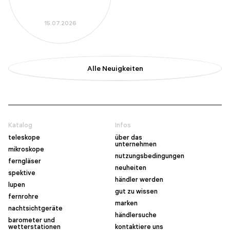
15.07.2026
Alle Neuigkeiten
Katalog
Infos
teleskope
über das
unternehmen
mikroskope
nutzungsbedingungen
ferngläser
neuheiten
spektive
händler werden
lupen
gut zu wissen
fernrohre
marken
nachtsichtgeräte
händlersuche
barometer und
wetterstationen
kontaktiere uns