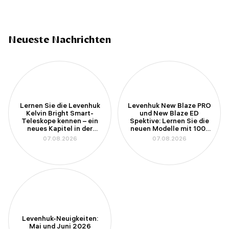
Neueste Nachrichten
Lernen Sie die Levenhuk
Levenhuk New Blaze PRO
Kelvin Bright Smart-
und New Blaze ED
Teleskope kennen – ein
Spektive: Lernen Sie die
neues Kapitel in der
neuen Modelle mit 100-
Amateurastronomie
mm-Apertur kennen
07.08.2026
07.08.2026
Levenhuk-Neuigkeiten:
Mai und Juni 2026