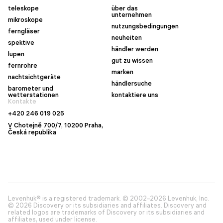
teleskope
über das
unternehmen
mikroskope
nutzungsbedingungen
ferngläser
neuheiten
spektive
händler werden
lupen
gut zu wissen
fernrohre
marken
nachtsichtgeräte
händlersuche
barometer und
wetterstationen
kontaktiere uns
Kontakte
+420 246 019 025
V Chotejně 700/7, 10200 Praha,
Česká republika
Levenhuk® is a registered trademark. © 2002–2026 Levenhuk, Inc.
© 2026 Discovery or its subsidiaries and affiliates. Discovery and
related logos are trademarks of Discovery or its subsidiaries and
affiliates, used under license.