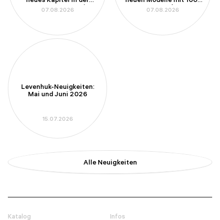
Amateurastronomie
mm-Apertur kennen
07.08.2026
07.08.2026
Levenhuk-Neuigkeiten:
Mai und Juni 2026
15.07.2026
Alle Neuigkeiten
Katalog
Infos