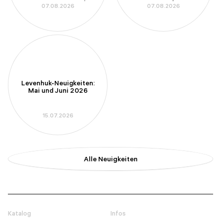
Amateurastronomie
mm-Apertur kennen
07.08.2026
07.08.2026
Levenhuk-Neuigkeiten:
Mai und Juni 2026
15.07.2026
Alle Neuigkeiten
Katalog
Infos