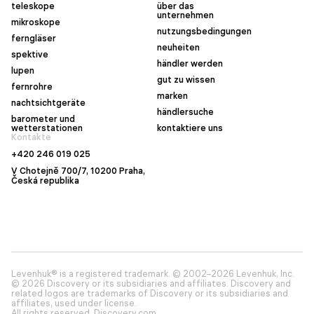
teleskope
über das
unternehmen
mikroskope
nutzungsbedingungen
ferngläser
neuheiten
spektive
händler werden
lupen
gut zu wissen
fernrohre
marken
nachtsichtgeräte
händlersuche
barometer und
wetterstationen
kontaktiere uns
Kontakte
+420 246 019 025
V Chotejně 700/7, 10200 Praha,
Česká republika
Levenhuk® is a registered trademark. © 2002–2026 Levenhuk, Inc.
© 2026 Discovery or its subsidiaries and affiliates. Discovery and
related logos are trademarks of Discovery or its subsidiaries and
affiliates, used under license.
All rights reserved. Discovery.com