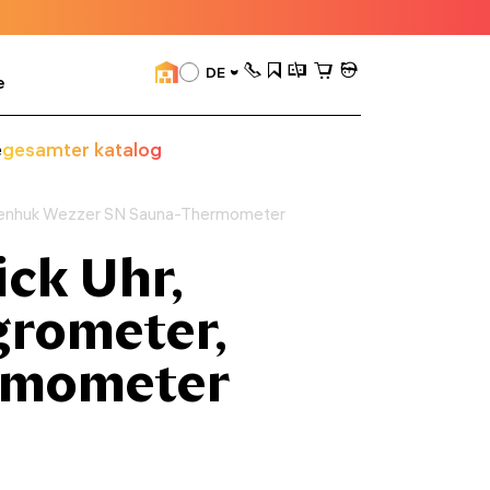
DE
e
e
gesamter katalog
evenhuk Wezzer SN Sauna-Thermometer
ck Uhr,
rometer,
rmometer