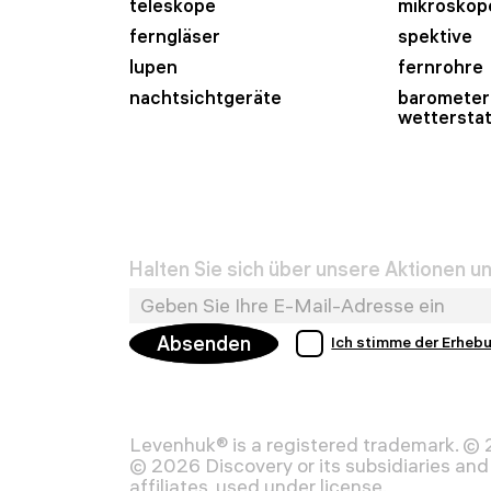
teleskope
mikroskop
ferngläser
spektive
lupen
fernrohre
nachtsichtgeräte
barometer
wettersta
Halten Sie sich über unsere Aktionen 
Absenden
Ich stimme der Erheb
Levenhuk® is a registered trademark. ©
© 2026 Discovery or its subsidiaries and 
affiliates, used under license.