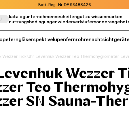
Batt-Reg.-Nr. DE 93488426
katalog
unternehmen
neuheiten
gut zu wissen
marken
Suche nach Produkt, SKU, Kategorie, usw.
nutzungsbedingungen
wiederverkäufer
sonderangebot
kope
ferngläser
spektive
lupen
fernrohre
nachtsichtgerät
huk Wezzer Tick Uhr, Levenhuk Wezzer Teo Thermohygrometer, L
 Levenhuk Wezzer Ti
zer Teo Thermohyg
zer SN Sauna-The