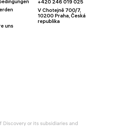
bedingungen
+420 246 019 025
werden
V Chotejně 700/7,
10200 Praha, Česká
republika
re uns
 Discovery or its subsidiaries and