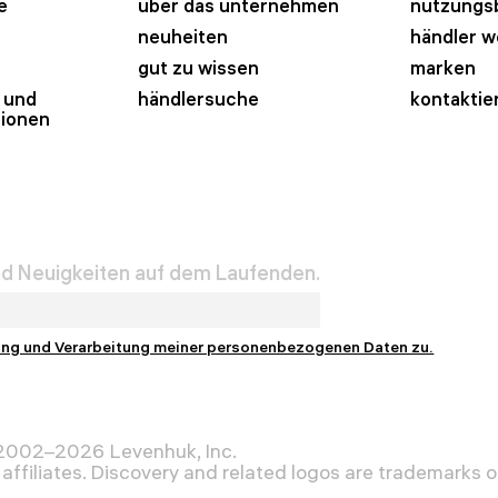
e
über das unternehmen
nutzungs
neuheiten
händler 
gut zu wissen
marken
 und
händlersuche
kontaktie
tionen
und Neuigkeiten auf dem Laufenden.
ung und Verarbeitung meiner personenbezogenen Daten zu.
 2002–2026 Levenhuk, Inc.
affiliates. Discovery and related logos are trademarks of