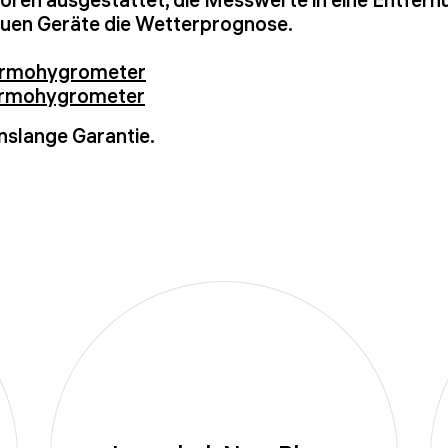
neuen Geräte die Wetterprognose.
ermohygrometer
ermohygrometer
nslange Garantie.