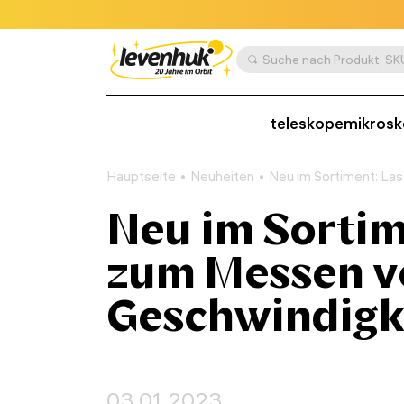
teleskope
mikros
Hauptseite
Neuheiten
Neu im Sortiment: La
Neu im Sorti
zum Messen v
Geschwindigk
03.01.2023