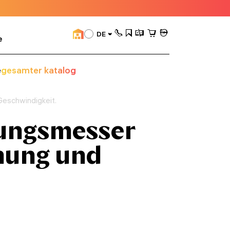
DE
e
e
gesamter katalog
Geschwindigkeit.
nungsmesser
nung und