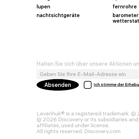
lupen
fernrohre
nachtsichtgeräte
barometer
wettersta
Halten Sie sich über unsere Aktionen 
Absenden
Ich stimme der Erheb
Levenhuk® is a registered trademark. ©
© 2026 Discovery or its subsidiaries and 
affiliates, used under license.
All rights reserved. Discovery.com