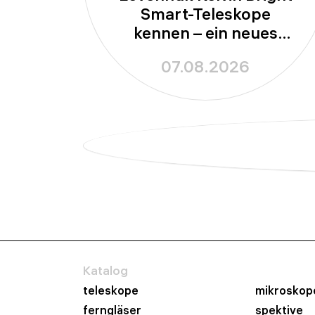
Smart-Teleskope
kennen – ein neues
Kapitel in der
07.08.2026
Amateurastronomie
Katalog
teleskope
mikroskop
ferngläser
spektive