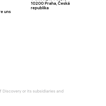
10200 Praha, Česká
republika
re uns
 Discovery or its subsidiaries and