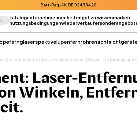
Batt-Reg.-Nr. DE 93488426
katalog
unternehmen
neuheiten
gut zu wissen
marken
Suche nach Produkt, SKU, Kategorie, usw.
nutzungsbedingungen
wiederverkäufer
sonderangebot
kope
ferngläser
spektive
lupen
fernrohre
nachtsichtgerät
ser-Entfernungsmesser zum Messen von Winkeln, Entfernung und 
ment: Laser-Entfer
on Winkeln, Entfer
eit.