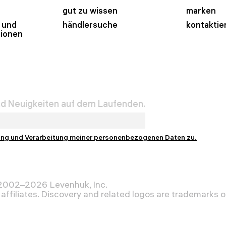
gut zu wissen
marken
 und
händlersuche
kontaktie
tionen
und Neuigkeiten auf dem Laufenden.
ung und Verarbeitung meiner personenbezogenen Daten zu.
 2002–2026 Levenhuk, Inc.
affiliates. Discovery and related logos are trademarks of