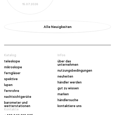
15.07.2026
Alle Neuigkeiten
Katalog
Infos
teleskope
über das
unternehmen
mikroskope
nutzungsbedingungen
ferngläser
neuheiten
spektive
händler werden
lupen
gut zu wissen
fernrohre
marken
nachtsichtgeräte
händlersuche
barometer und
wetterstationen
kontaktiere uns
Kontakte