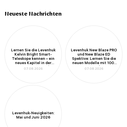
Neueste Nachrichten
Lernen Sie die Levenhuk
Levenhuk New Blaze PRO
Kelvin Bright Smart-
und New Blaze ED
Teleskope kennen – ein
Spektive: Lernen Sie die
neues Kapitel in der
neuen Modelle mit 100-
Amateurastronomie
mm-Apertur kennen
07.08.2026
07.08.2026
Levenhuk-Neuigkeiten:
Mai und Juni 2026