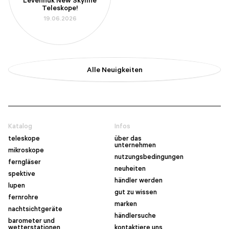
Levenhuk New Skyline
Teleskope!
19.06.2026
Alle Neuigkeiten
Katalog
Infos
teleskope
über das
unternehmen
mikroskope
nutzungsbedingungen
ferngläser
neuheiten
spektive
händler werden
lupen
gut zu wissen
fernrohre
marken
nachtsichtgeräte
händlersuche
barometer und
wetterstationen
kontaktiere uns