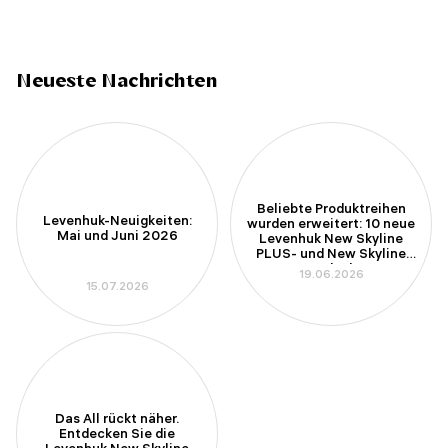
Neueste Nachrichten
Beliebte Produktreihen
Levenhuk-Neuigkeiten:
wurden erweitert: 10 neue
Mai und Juni 2026
Levenhuk New Skyline
PLUS- und New Skyline
PRO-Teleskope
19.06.2026
15.07.2026
Das All rückt näher.
Entdecken Sie die