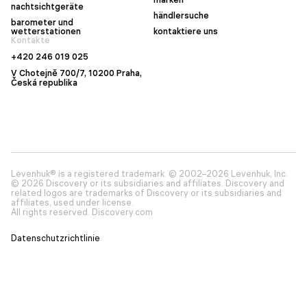
nachtsichtgeräte
händlersuche
barometer und
wetterstationen
kontaktiere uns
Kontakte
+420 246 019 025
V Chotejně 700/7, 10200 Praha,
Česká republika
Levenhuk® is a registered trademark. © 2002–2026 Levenhuk, Inc.
© 2026 Discovery or its subsidiaries and affiliates. Discovery and
related logos are trademarks of Discovery or its subsidiaries and
affiliates, used under license.
All rights reserved. Discovery.com
Datenschutzrichtlinie