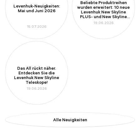
Beliebte Produktreihen
Levenhuk-Neuigkeiten:
wurden erweitert: 10 neue
Mai und Juni 2026
Levenhuk New Skyline
PLUS- und New Skyline
PRO-Teleskope
19.06.2026
15.07.2026
Das All rückt näher.
Entdecken Sie die
Levenhuk New Skyline
Teleskope!
19.06.2026
Alle Neuigkeiten