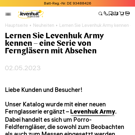
Batt-Reg.-Nr. DE 93488426
Hauptseite
Neuheiten
Lernen Sie Levenhuk Army kennen – e
Lernen Sie Levenhuk Army
kennen – eine Serie von
Ferngläsern mit Absehen
02.05.2023
Liebe Kunden und Besucher!
Unser Katalog wurde mit einer neuen
Fernglasserie ergänzt –
Levenhuk Army
.
Dabei handelt es sich um Porro-
Feldferngläser, die sowohl zum Beobachten
als auch zum Messen eingesetzt werden