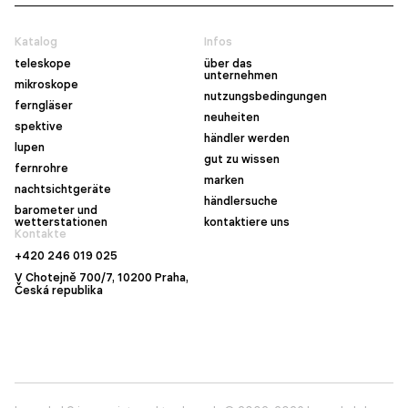
Katalog
Infos
teleskope
über das
unternehmen
mikroskope
nutzungsbedingungen
ferngläser
neuheiten
spektive
händler werden
lupen
gut zu wissen
fernrohre
marken
nachtsichtgeräte
händlersuche
barometer und
wetterstationen
kontaktiere uns
Kontakte
+420 246 019 025
V Chotejně 700/7, 10200 Praha,
Česká republika