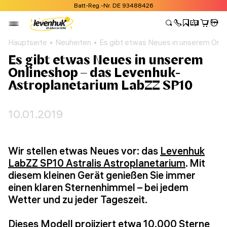
Batt-Reg.-Nr. DE 93488426
Hauptseite
Neuheiten
Es gibt etwas Neues in unserem Onl
Es gibt etwas Neues in unserem
Onlineshop – das Levenhuk-
Astroplanetarium LabZZ SP10
10.01.2019
Wir stellen etwas Neues vor: das
Levenhuk
LabZZ SP10 Astralis Astroplanetarium
. Mit
diesem kleinen Gerät genießen Sie immer
einen klaren Sternenhimmel – bei jedem
Wetter und zu jeder Tageszeit.
Dieses Modell projiziert etwa 10.000 Sterne