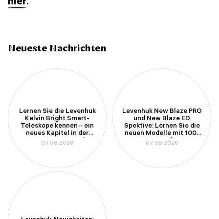
hier
.
Neueste Nachrichten
Lernen Sie die Levenhuk
Levenhuk New Blaze PRO
Kelvin Bright Smart-
und New Blaze ED
Teleskope kennen – ein
Spektive: Lernen Sie die
neues Kapitel in der
neuen Modelle mit 100-
Amateurastronomie
mm-Apertur kennen
07.08.2026
07.08.2026