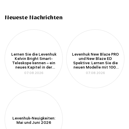
Neueste Nachrichten
Lernen Sie die Levenhuk
Levenhuk New Blaze PRO
Kelvin Bright Smart-
und New Blaze ED
Teleskope kennen – ein
Spektive: Lernen Sie die
neues Kapitel in der
neuen Modelle mit 100-
Amateurastronomie
mm-Apertur kennen
07.08.2026
07.08.2026
Levenhuk-Neuigkeiten:
Mai und Juni 2026