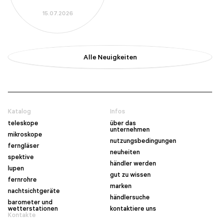
15.07.2026
Alle Neuigkeiten
Katalog
Infos
teleskope
über das
unternehmen
mikroskope
nutzungsbedingungen
ferngläser
neuheiten
spektive
händler werden
lupen
gut zu wissen
fernrohre
marken
nachtsichtgeräte
händlersuche
barometer und
wetterstationen
kontaktiere uns
Kontakte