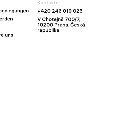
Kontakte
bedingungen
+420 246 019 025
werden
V Chotejně 700/7,
10200 Praha, Česká
republika
re uns