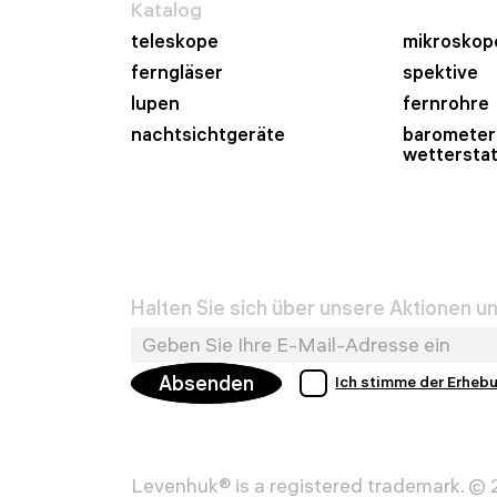
Katalog
teleskope
mikroskop
ferngläser
spektive
lupen
fernrohre
nachtsichtgeräte
barometer
wettersta
Halten Sie sich über unsere Aktionen 
Absenden
Ich stimme der Erheb
Levenhuk® is a registered trademark. ©