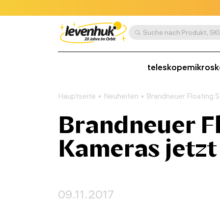
teleskope
mikros
Hauptseite
Neuheiten
Brandneuer Floating St
Brandneuer Fl
Kameras jetzt 
09.11.2017