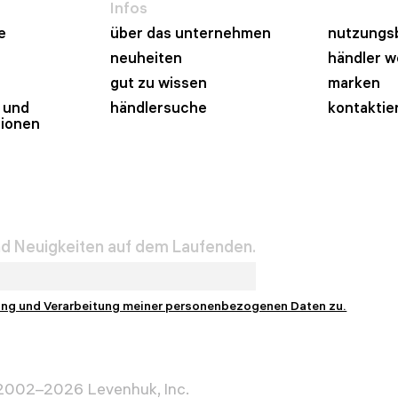
Infos
e
über das unternehmen
nutzungs
neuheiten
händler 
gut zu wissen
marken
 und
händlersuche
kontaktie
tionen
und Neuigkeiten auf dem Laufenden.
ung und Verarbeitung meiner personenbezogenen Daten zu.
 2002–2026 Levenhuk, Inc.