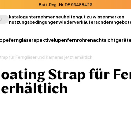
Batt-Reg.-Nr. DE 93488426
katalog
unternehmen
neuheiten
gut zu wissen
marken
Suche nach Produkt, SKU, Kategorie, usw.
nutzungsbedingungen
wiederverkäufer
sonderangebot
kope
ferngläser
spektive
lupen
fernrohre
nachtsichtgerät
rap für Ferngläser und Kameras jetzt erhältlich
oating Strap für Fe
erhältlich