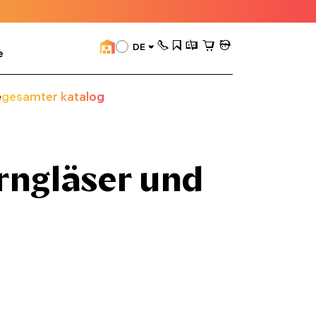
DE
e
e
gesamter katalog
rngläser und