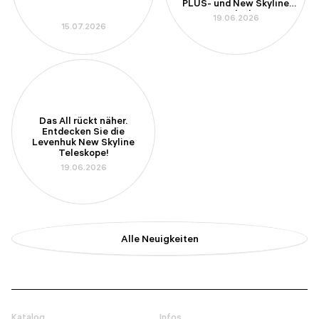
PLUS- und New Skyline
PRO-Teleskope
19.06.2026
15.07.2026
Das All rückt näher.
Entdecken Sie die
Levenhuk New Skyline
Teleskope!
19.06.2026
Alle Neuigkeiten
Katalog
Infos