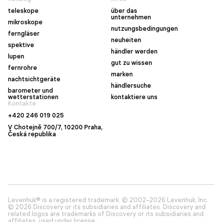
teleskope
über das
unternehmen
mikroskope
nutzungsbedingungen
ferngläser
neuheiten
spektive
händler werden
lupen
gut zu wissen
fernrohre
marken
nachtsichtgeräte
händlersuche
barometer und
wetterstationen
kontaktiere uns
Kontakte
+420 246 019 025
V Chotejně 700/7, 10200 Praha,
Česká republika
Levenhuk® is a registered trademark. © 2002–2026 Levenhuk, Inc.
© 2026 Discovery or its subsidiaries and affiliates. Discovery and
related logos are trademarks of Discovery or its subsidiaries and
affiliates, used under license.