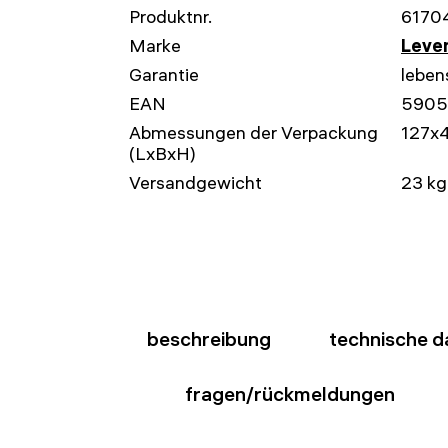
Produktnr.
6170
Marke
Leven
Garantie
leben
EAN
5905
Abmessungen der Verpackung
127x
(LxBxH)
Versandgewicht
23 kg
beschreibung
technische d
fragen/rückmeldungen