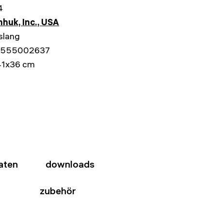
4
huk, Inc., USA
slang
555002637
41x36 cm
aten
downloads
zubehör