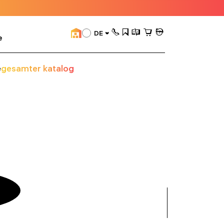
DE
e
e
gesamter katalog
alle
anzeigen