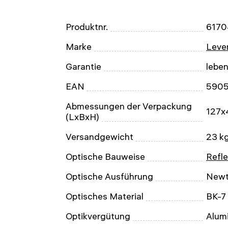
Produktnr.
6170
Marke
Leven
Garantie
lebe
EAN
590
Abmessungen der Verpackung
127x
(LxBxH)
Versandgewicht
23 k
Optische Bauweise
Refle
Optische Ausführung
New
Optisches Material
BK-7
Optikvergütung
Alum