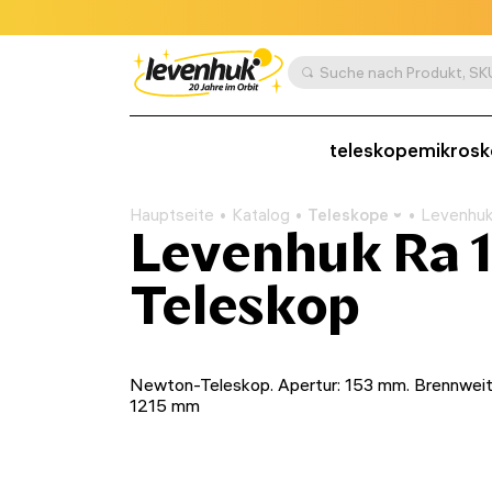
teleskope
mikros
Hauptseite
Katalog
Teleskope
Levenhuk
Levenhuk Ra 
Teleskop
Newton-Teleskop. Apertur: 153 mm. Brennweit
1215 mm