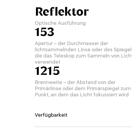
Reflektor
Optische Ausführung
153
Apertur – der Durchmesser der
lichtsammelnden Linse oder des Spiegel
die das Teleskop zum Sammeln von Lich
verwendet
1215
Brennweite – der Abstand von der
Primärlinse oder dem Primärspiegel zum
Punkt, an dem das Licht fokussiert wird
Verfügbarkeit