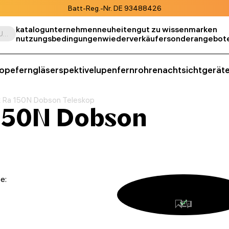
Batt-Reg.-Nr. DE 93488426
katalog
unternehmen
neuheiten
gut zu wissen
marken
Suche nach Produkt, SKU, Kategorie, usw.
nutzungsbedingungen
wiederverkäufer
sonderangebot
kope
ferngläser
spektive
lupen
fernrohre
nachtsichtgerät
 Ra 150N Dobson Teleskop
150N Dobson
e: