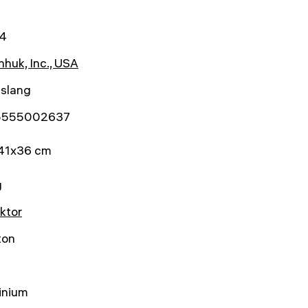
4
huk, Inc., USA
nslang
5555002637
41x36 cm
g
ktor
ton
inium