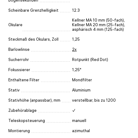
Bogensekunden
Scheinbare Grenzhelligkeit
12.3
Kellner MA 10 mm (50-fach),
Okulare
Kellner MA 20 mm (25-fach),
asphärisch 4 mm (125-fach)
Steckmaß des Okulars, Zoll
1,25
Barlowlinse
2x
Sucherrohr
Rotpunkt (Red Dot)
Fokussierer
1,25"
Enthaltene Filter
Mondfilter
Stativ
Aluminium
Stativhöhe (anpassbar), mm
verstellbar, bis zu 1200
Zubehörablage
✓
Teleskopsteuerung
manuell
Montierung
azimuthal