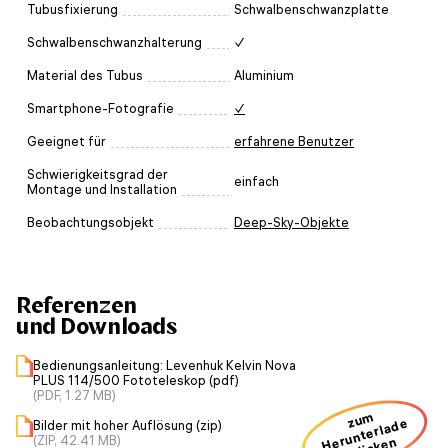
Tubusfixierung
Schwalbenschwanzplatte
Schwalbenschwanzhalterung
✓
Material des Tubus
Aluminium
Smartphone-Fotografie
✓
Geeignet für
erfahrene Benutzer
Schwierigkeitsgrad der
einfach
Montage und Installation
Beobachtungsobjekt
Deep-Sky-Objekte
Referenzen
und Downloads
Bedienungsanleitung: Levenhuk Kelvin Nova
PLUS 114/500 Fototeleskop (pdf)
(PDF, 1.27 MB)
zum
H
u
nt
erl
a
d
e
n kli
ck
e
Bilder mit hoher Auflösung (zip)
(ZIP, 42.41 MB)