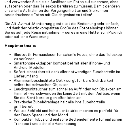
und verwenden Sie sie als Auslöser, um Fotos aufzunehmen, ohne
aufstehen oder das Teleskop berühren zu müssen. Damit gehören
unscharfe Aufnahmen der Vergangenheit an und Sie können
beeindruckende Fotos mit Gleichgesinnten teilen!
Die Alt-Azimut-Montierung gestaltet die Bedienung sehr einfach,
und dank der relativ kompakten Größe des Fototeleskops können
Sie es auf jede Reise mitnehmen – sei es in eine Hütte, zum Picknick
oder auf eine Wanderung.
Hauptmerkmale:
Bluetooth-Fernauslöser für scharfe Fotos, ohne das Teleskop
zu berühren
Smartphone-Adapter, kompatibel mit allen iPhone- und
Android-Modellen
Sofort einsatzbereit dank aller notwendigen Zubehörteile im
Lieferumfang
Aluminiumbeschichtete Optik sorgt für klare Sichtbarkeit
selbst bei schwachen Objekten
Leuchtpunktsucher zum schnellen Auffinden von Objekten am
Himmel – verschwenden Sie keine Zeit mit dem Aufbau, wenn
Sie die Sicht bereits genießen könnten
Praktische Zubehörablage hält alle Ihre Zubehörteile
griffbereit
Weites Sehfeld und hohe Lichtstärke machen es perfekt für
den Deep Space und den Mond
Kompakter Tubus und einfache Bedienelemente für einfachen
Transport und schnelle Handhabung