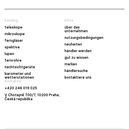
Katalog
Infos
teleskope
über das
unternehmen
mikroskope
nutzungsbedingungen
ferngläser
neuheiten
spektive
händler werden
lupen
gut zu wissen
fernrohre
marken
nachtsichtgeräte
händlersuche
barometer und
wetterstationen
kontaktiere uns
Kontakte
+420 246 019 025
V Chotejně 700/7, 10200 Praha,
Česká republika