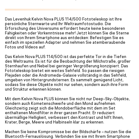
Das Levenhuk Kelvin Nova PLUS 114/500 Fototeleskop ist Ihre
persönliche Sternwarte und Ihr Weltraumfotostudio. Die
Erforschung des Universums erfordert heute keine besonderen
Fähigkeiten oder Vorkenntnisse mehr! Jetzt können Sie die Sterne
direkt von Ihrem Smartphone aus entdecken: Befestigen Sie es
einfach im speziellen Adapter und nehmen Sie atemberaubende
Fotos und Videos auf.
Das Kelvin Nova PLUS 114/500 ist das perfekte Tor in die Tiefen
des Weltraums. Es ist für die Beobachtung der Milchstraße, großer
Sternhaufen und Nebel bei geringer Vergrößerung konzipiert. Das
Fototeleskop bietet ein weites Sehfeld. So passen die riesigen
Plejaden oder die Andromeda-Galaxie vollständig in das Sehfeld,
umgeben von Hintergrundsternen. Es sammelt genügend Licht,
sodass Sie diese Objekte nicht nur sehen, sondern auch ihre Form
und Struktur erkennen können.
Mit dem Kelvin Nova PLUS können Sie nicht nur Deep-Sky-Objekte,
sondern auch Kometenschweife und den Mond aufnehmen.
Gleichzeitig zeigt sich die Mondoberfläche mit dem im Set
enthaltenen Mondfilter in ihrer ganzen Pracht. Er reduziert
übermäßige Helligkeit, verbessert den Kontrast und hilft Ihnen,
Krater, Berge, Meere und Halbinseln klar zu erkennen.
Machen Sie keine Kompromisse bei der Bildschärfe – nutzen Sie die
Bluetooth-Fernauslösung. Verbinden Sie sie mit Ihrem Smartphone