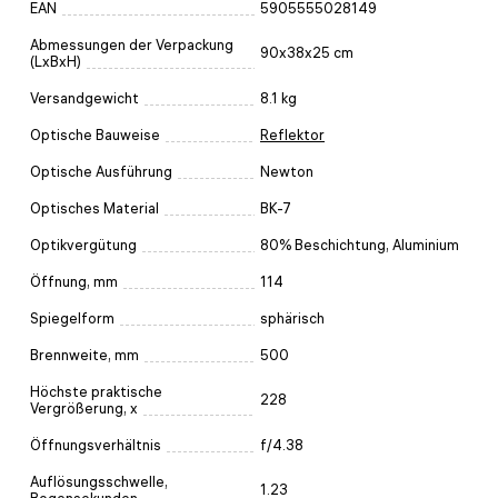
EAN
5905555028149
Abmessungen der Verpackung
90x38x25 cm
(LxBxH)
Versandgewicht
8.1 kg
Optische Bauweise
Reflektor
Optische Ausführung
Newton
Optisches Material
BK-7
Optikvergütung
80% Beschichtung, Aluminium
Öffnung, mm
114
Spiegelform
sphärisch
Brennweite, mm
500
Höchste praktische
228
Vergrößerung, x
Öffnungsverhältnis
f/4.38
Auflösungsschwelle,
1.23