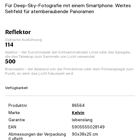
Für Deep-Sky-Fotografie mit einem Smartphone. Weites
Sehfeld für atemberaubende Panoramen
Reflektor
Optische Ausführung
114
Apertur – der Durchmesser der lichtsammelnden Linse oder des Spiegels,
die das Teleskop zum Sammeln von Licht verwendet
500
Brennweite – der Abstand von der Primärlinse oder dem Primärspiegel zum
Punkt, an dem das Licht fokussiert wird
Verfügbarkeit
Produktnr.
86564
Marke
Kelvin
Garantie
lebenslang
EAN
5905555028149
Abmessungen der Verpackung
90x38x25 cm
(LxBxH)