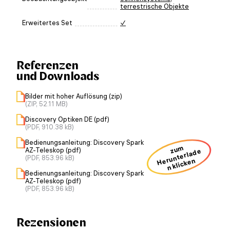
terrestrische Objekte
Erweitertes Set
✓
Referenzen
und Downloads
Bilder mit hoher Auflösung (zip)
(ZIP, 52.11 MB)
Discovery Optiken DE (pdf)
(PDF, 910.38 kB)
Bedienungsanleitung: Discovery Spark
zum
AZ-Teleskop (pdf)
H
u
nt
erl
a
d
e
n kli
ck
e
(PDF, 853.96 kB)
er
n
Bedienungsanleitung: Discovery Spark
AZ-Teleskop (pdf)
(PDF, 853.96 kB)
Rezensionen