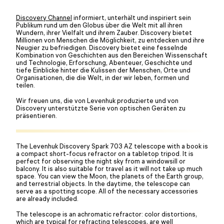
Discovery Channel
informiert, unterhält und inspiriert sein
Publikum rund um den Globus über die Welt mit all ihren
Wundern, ihrer Vielfalt und ihrem Zauber. Discovery bietet
Millionen von Menschen die Möglichkeit, zu entdecken und ihre
Neugier zu befriedigen. Discovery bietet eine fesselnde
Kombination von Geschichten aus den Bereichen Wissenschaft
und Technologie, Erforschung, Abenteuer, Geschichte und
tiefe Einblicke hinter die Kulissen der Menschen, Orte und
Organisationen, die die Welt, in der wir leben, formen und
teilen.
Wir freuen uns, die von Levenhuk produzierte und von
Discovery unterstützte Serie von optischen Geräten zu
präsentieren.
The Levenhuk Discovery Spark 703 AZ telescope with a book is
a compact short-focus refractor on a tabletop tripod. It is
perfect for observing the night sky from a windowsill or
balcony. It is also suitable for travel as it will not take up much
space. You can view the Moon, the planets of the Earth group,
and terrestrial objects. In the daytime, the telescope can
serve as a spotting scope. All of the necessary accessories
are already included.
The telescope is an achromatic refractor: color distortions,
which are typical for refracting telescopes, are well