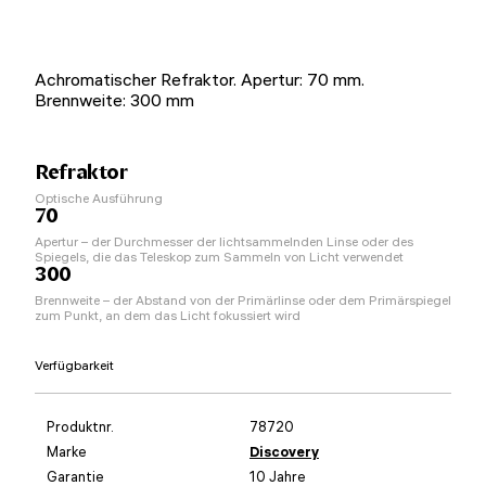
Achromatischer Refraktor. Apertur: 70 mm.
Brennweite: 300 mm
Refraktor
Optische Ausführung
70
Apertur – der Durchmesser der lichtsammelnden Linse oder des
Spiegels, die das Teleskop zum Sammeln von Licht verwendet
300
Brennweite – der Abstand von der Primärlinse oder dem Primärspiegel
zum Punkt, an dem das Licht fokussiert wird
Verfügbarkeit
Produktnr.
78720
Marke
Discovery
Garantie
10 Jahre