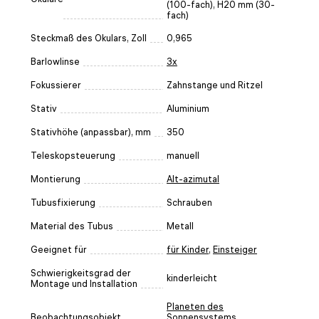
(100-fach), H20 mm (30-
fach)
Steckmaß des Okulars, Zoll
0,965
Barlowlinse
3x
Fokussierer
Zahnstange und Ritzel
Stativ
Aluminium
Stativhöhe (anpassbar), mm
350
Teleskopsteuerung
manuell
Montierung
Alt-azimutal
Tubusfixierung
Schrauben
Material des Tubus
Metall
Geeignet für
für Kinder
,
Einsteiger
Schwierigkeitsgrad der
kinderleicht
Montage und Installation
Planeten des
Beobachtungsobjekt
Sonnensystems
,