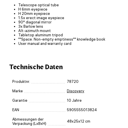
Telescope optical tube
H 6mm eyepiece
H 20mm eyepiece
1.5x erect image eyepiece
90° diagonal mirror
3x Barlow lens
Alt-azimuth mount
Tabletop aluminum tripod
""Space. Non-empty emptiness"" knowledge book
User manual and warranty card
Technische Daten
Produktnr.
78720
Marke
Discovery
Garantie
10 Jahre
EAN
5905555013824
Abmessungen der
48x25x12 cm
Verpackung (LxBxH)