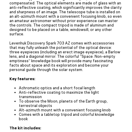
compensated. The optical elements are made of glass with an
anti-reflective coating, which significantly improves the clarity
and sharpness of an image. The telescope tube is installed on
an alt-azimuth mount with a convenient focusing knob, so even
an amateur astronomer without prior experience can master
the controls. The compact tripod is made of aluminum and
designed to be placed on a table, windowsill, or any other
surface.
Levenhuk Discovery Spark 703 AZ comes with accessories
that may fully unleash the potential of the optical device:
three eyepieces (including an erect image eyepiece), a Barlow
lens, and a diagonal mirror. The colorful “Space. Non-empty
emptiness” knowledge book will provide many fascinating
facts about space and its exploration and become your
personal guide through the solar system.
Key features:
Achromatic optics and a short focal length
Anti-reflective coating to maximize the light
transmission
To observe the Moon, planets of the Earth group,
terrestrial objects
Alt-azimuth mount with a convenient focusing knob
Comes with a tabletop tripod and colorful knowledge
book
The kit includes: