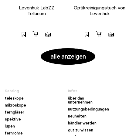
Levenhuk LabZZ
Optikreinigungstuch von
Tellurium
Levenhuk
alle anzeigen
Katalog
Infos
teleskope
über das
unternehmen
mikroskope
nutzungsbedingungen
ferngläser
neuheiten
spektive
händler werden
lupen
gut zu wissen
fernrohre