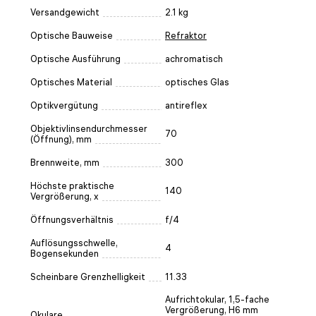
Versandgewicht
2.1 kg
Optische Bauweise
Refraktor
Optische Ausführung
achromatisch
Optisches Material
optisches Glas
Optikvergütung
antireflex
Objektivlinsendurchmesser
70
(Öffnung), mm
Brennweite, mm
300
Höchste praktische
140
Vergrößerung, x
Öffnungsverhältnis
f/4
Auflösungsschwelle,
4
Bogensekunden
Scheinbare Grenzhelligkeit
11.33
Aufrichtokular, 1,5-fache
Vergrößerung, H6 mm
Okulare