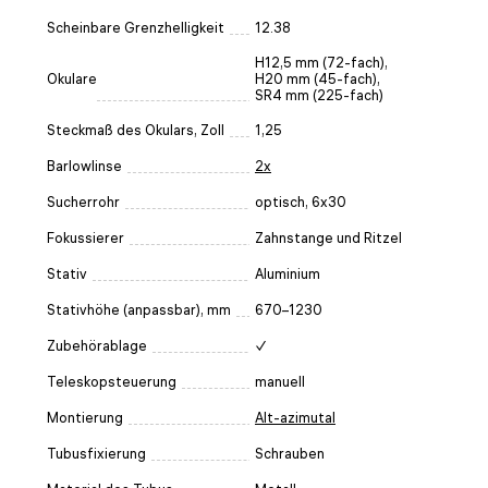
Scheinbare Grenzhelligkeit
12.38
H12,5 mm (72-fach),
Okulare
H20 mm (45-fach),
SR4 mm (225-fach)
Steckmaß des Okulars, Zoll
1,25
Barlowlinse
2x
Sucherrohr
optisch, 6x30
Fokussierer
Zahnstange und Ritzel
Stativ
Aluminium
Stativhöhe (anpassbar), mm
670–1230
Zubehörablage
✓
Teleskopsteuerung
manuell
Montierung
Alt-azimutal
Tubusfixierung
Schrauben