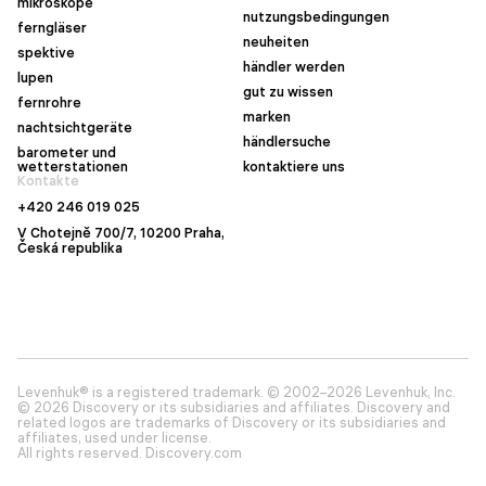
mikroskope
nutzungsbedingungen
ferngläser
neuheiten
spektive
händler werden
lupen
gut zu wissen
fernrohre
marken
nachtsichtgeräte
händlersuche
barometer und
wetterstationen
kontaktiere uns
Kontakte
+420 246 019 025
V Chotejně 700/7, 10200 Praha,
Česká republika
Levenhuk® is a registered trademark. © 2002–2026 Levenhuk, Inc.
© 2026 Discovery or its subsidiaries and affiliates. Discovery and
related logos are trademarks of Discovery or its subsidiaries and
affiliates, used under license.
All rights reserved. Discovery.com