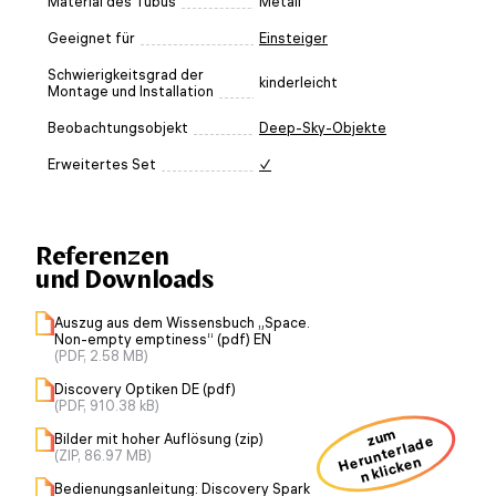
Material des Tubus
Metall
Geeignet für
Einsteiger
Schwierigkeitsgrad der
kinderleicht
Montage und Installation
Beobachtungsobjekt
Deep-Sky-Objekte
Erweitertes Set
✓
Referenzen
und Downloads
Auszug aus dem Wissensbuch „Space.
Non-empty emptiness“ (pdf) EN
(PDF, 2.58 MB)
Discovery Optiken DE (pdf)
(PDF, 910.38 kB)
zum
Bilder mit hoher Auflösung (zip)
H
u
nt
erl
a
d
e
n kli
ck
e
(ZIP, 86.97 MB)
er
n
Bedienungsanleitung: Discovery Spark