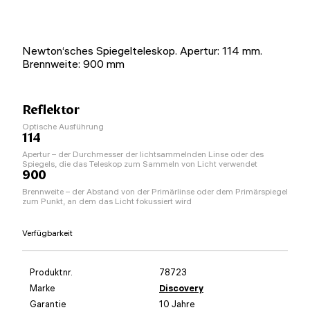
Newton‘sches Spiegelteleskop. Apertur: 114 mm.
Brennweite: 900 mm
Reflektor
Optische Ausführung
114
Apertur – der Durchmesser der lichtsammelnden Linse oder des
Spiegels, die das Teleskop zum Sammeln von Licht verwendet
900
Brennweite – der Abstand von der Primärlinse oder dem Primärspiegel
zum Punkt, an dem das Licht fokussiert wird
Verfügbarkeit
Produktnr.
78723
Marke
Discovery
Garantie
10 Jahre