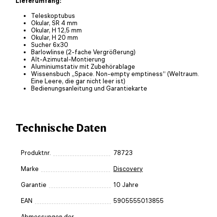
Lieferumfang:
Teleskoptubus
Okular, SR 4 mm
Okular, H 12,5 mm
Okular, H 20 mm
Sucher 6x30
Barlowlinse (2-fache Vergrößerung)
Alt-Azimutal-Montierung
Aluminiumstativ mit Zubehörablage
Wissensbuch „Space. Non-empty emptiness“ (Weltraum.
Eine Leere, die gar nicht leer ist)
Bedienungsanleitung und Garantiekarte
Technische Daten
Produktnr.
78723
Marke
Discovery
Garantie
10 Jahre
EAN
5905555013855
Abmessungen der