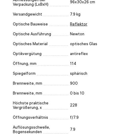
96x30x26 cm
Verpackung (LxBxH)
Versandgewicht
7.9 kg
Optische Bauweise
Reflektor
Optische Ausführung
Newton
Optisches Material
optisches Glas
Optikvergütung
antireflex
Öffnung, mm
114
Spiegelform
sphärisch
Brennweite, mm
900
Brennweite, mm
0 bis 10
Höchste praktische
228
Vergrößerung, x
Öffnungsverhältnis
f/7.9
Auflösungsschwelle,
7.9
Bogensekunden