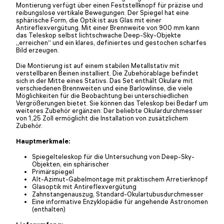
Montierung verfügt über einen Feststellknopf für präzise und
reibungslose vertikale Bewegungen. Der Spiegel hat eine
sphärische Form, die Optik ist aus Glas mit einer
Antireflexvergütung. Mit einer Brennweite von 900 mm kann
das Teleskop selbst lichtschwache Deep-Sky-Objekte
„erreichen“ und ein klares, definiertes und gestochen scharfes
Bild erzeugen.
Die Montierung ist auf einem stabilen Metallstativ mit
verstellbaren Beinen installiert. Die Zubehörablage befindet
sich in der Mitte eines Stativs. Das Set enthält Okulare mit
verschiedenen Brennweiten und eine Barlowlinse, die viele
Möglichkeiten für die Beobachtung bei unterschiedlichen
Vergrößerungen bietet. Sie können das Teleskop bei Bedarf um
weiteres Zubehör ergänzen: Der beliebte Okulardurchmesser
von 1,25 Zoll ermöglicht die Installation von zusätzlichem
Zubehör.
Hauptmerkmale:
Spiegelteleskop für die Untersuchung von Deep-Sky-
Objekten, ein sphärischer
Primärspiegel
Alt-Azimut-Gabelmontage mit praktischem Arretierknopf
Glasoptik mit Antireflexvergütung
Zahnstangenauszug, Standard-Okulartubusdurchmesser
Eine informative Enzyklopädie für angehende Astronomen
(enthalten)