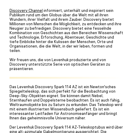
Discovery Channel
informiert, unterhält und inspiriert sein
Publikum rund um den Globus über die Welt mit all ihren
Wundern, ihrer Vielfalt und ihrem Zauber. Discovery bietet
Millionen von Menschen die Möglichkeit, zu entdecken und ihre
Neugier zu befriedigen. Discovery bietet eine fesselnde
Kombination von Geschichten aus den Bereichen Wissenschaft
und Technologie, Erforschung, Abenteuer, Geschichte und
tiefe Einblicke hinter die Kulissen der Menschen, Orte und
Organisationen, die die Welt, in der wir leben, formen und
teilen.
Wir freuen uns, die von Levenhuk produzierte und von
Discovery unterstützte Serie von optischen Geräten zu
präsentieren.
Das Levenhuk Discovery Spark 114 AZ ist ein Newton'sches
Spiegelteleskop, das sich perfekt für die Beobachtung von
Deep-Sky-Objekten eignet. Sie können damit Nebel,
Sternhaufen und Doppelsterne beobachten. Es ist auch fähig,
Weltraumobjekte bis zu Saturn zu erkunden. Das Teleskop wird
mit einem illustrierten Wissensbuch geliefert. Es ist ein
interessanter Leitfaden für Astronomieanfänger und bringt
Ihnen das geheimnisvolle Universum näher.
Der Levenhuk Discovery Spark 114 AZ-Teleskoptubus wird über
eine alt-azimutale Gabelmontierung ausgerichtet. Die