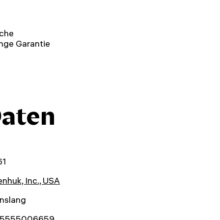
sche
nge Garantie
Daten
61
nhuk, Inc., USA
enslang
5555006659