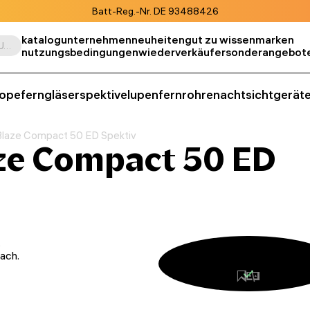
Batt-Reg.-Nr. DE 93488426
katalog
unternehmen
neuheiten
gut zu wissen
marken
Suche nach Produkt, SKU, Kategorie, usw.
nutzungsbedingungen
wiederverkäufer
sonderangebot
kope
ferngläser
spektive
lupen
fernrohre
nachtsichtgerät
laze Compact 50 ED Spektiv
ze Compact 50 ED
.
ach.