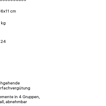
16x11 cm
 kg
 24
chgehende
rfachvergütung
emente in 4 Gruppen,
all, abnehmbar