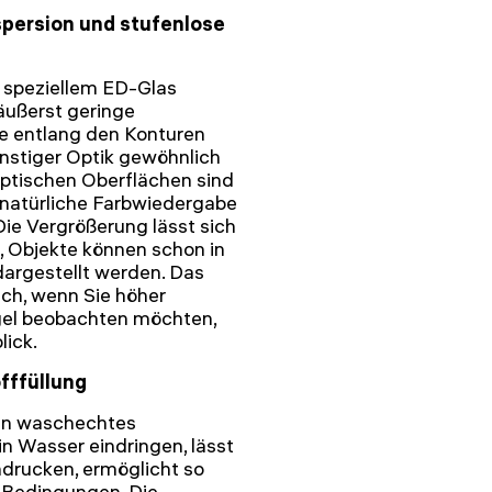
spersion und stufenlose
 speziellem ED-Glas
 äußerst geringe
e entlang den Konturen
ünstiger Optik gewöhnlich
optischen Oberflächen sind
 natürliche Farbwiedergabe
 Die Vergrößerung lässt sich
n, Objekte können schon in
dargestellt werden. Das
sch, wenn Sie höher
gel beobachten möchten,
lick.
fffüllung
in waschechtes
in Wasser eindringen, lässt
drucken, ermöglicht so
 Bedingungen. Die