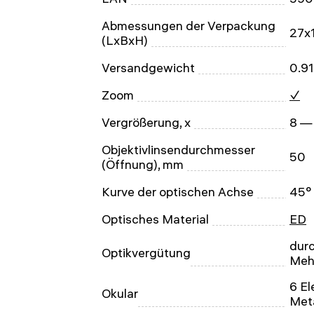
Abmessungen der Verpackung
27x
(LxBxH)
Versandgewicht
0.91
Zoom
✓
Vergrößerung, x
8 —
Objektivlinsendurchmesser
50
(Öffnung), mm
Kurve der optischen Achse
45°
Optisches Material
ED
dur
Optikvergütung
Meh
6 El
Okular
Met