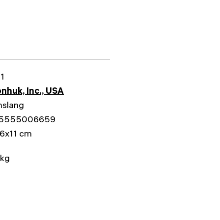
1
nhuk, Inc., USA
nslang
5555006659
6x11 cm
 kg