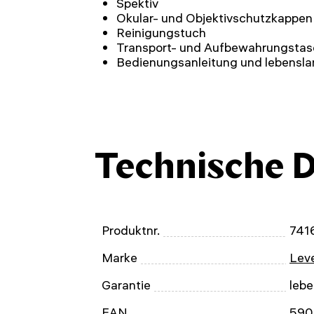
Spektiv
Okular- und Objektivschutzkappen
Reinigungstuch
Transport- und Aufbewahrungsta
Bedienungsanleitung und lebensla
Technische 
Produktnr.
741
Marke
Leve
Garantie
leb
EAN
590