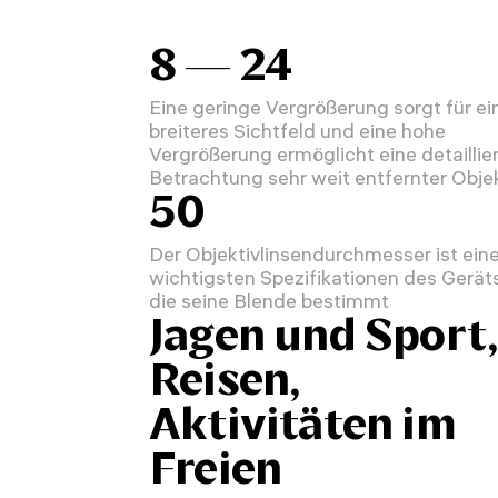
8 — 24
Eine geringe Vergrößerung sorgt für ei
breiteres Sichtfeld und eine hohe
Vergrößerung ermöglicht eine detaillie
Betrachtung sehr weit entfernter Obje
50
Der Objektivlinsendurchmesser ist eine
wichtigsten Spezifikationen des Geräts
die seine Blende bestimmt
Jagen und Sport,
Reisen,
Aktivitäten im
Freien