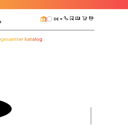
DE
e
e
gesamter katalog
alle
anzeigen