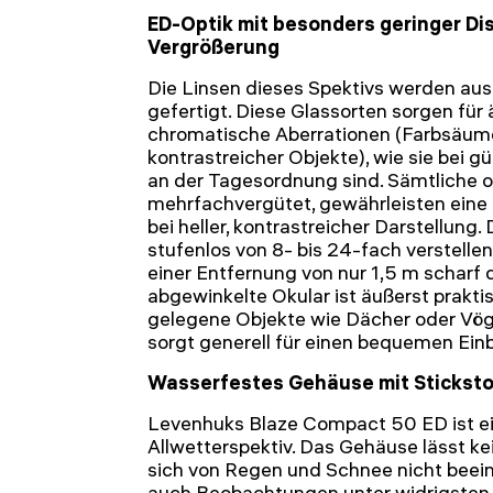
ED-Optik mit besonders geringer Di
Vergrößerung
Die Linsen dieses Spektivs werden aus
gefertigt. Diese Glassorten sorgen für
chromatische Aberrationen (Farbsäum
kontrastreicher Objekte), wie sie bei g
an der Tagesordnung sind. Sämtliche 
mehrfachvergütet, gewährleisten eine
bei heller, kontrastreicher Darstellung.
stufenlos von 8- bis 24-fach verstelle
einer Entfernung von nur 1,5 m scharf 
abgewinkelte Okular ist äußerst prakti
gelegene Objekte wie Dächer oder Vö
sorgt generell für einen bequemen Einb
Wasserfestes Gehäuse mit Sticksto
Levenhuks Blaze Compact 50 ED ist e
Allwetterspektiv. Das Gehäuse lässt ke
sich von Regen und Schnee nicht beein
auch Beobachtungen unter widrigsten