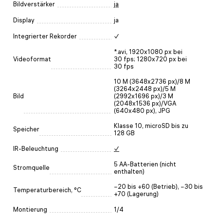
Bildverstärker
ja
Display
ja
Integrierter Rekorder
✓
*.avi, 1920x1080 px bei
Videoformat
30 fps; 1280x720 px bei
30 fps
10 M (3648x2736 px)/8 M
(3264x2448 px)/5 M
Bild
(2992x1696 px)/3 M
(2048x1536 px)/VGA
(640x480 px), JPG
Klasse 10, microSD bis zu
Speicher
128 GB
IR-Beleuchtung
✓
5 AA-Batterien (nicht
Stromquelle
enthalten)
−20 bis +60 (Betrieb), −30 bis
Temperaturbereich, °C
+70 (Lagerung)
Montierung
1/4