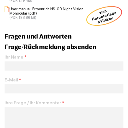
(PDF, 1.19 MB)
User manual: Ermenrich NS100 Night Vision
zum
H
u
nt
erl
a
d
e
n kli
ck
e
Monocular (pdf)
(PDF, 198.86 kB)
er
n
Fragen und Antworten
Frage/Rückmeldung absenden
Ihr Name
*
E-Mail
*
Ihre Frage / Ihr Kommentar
*