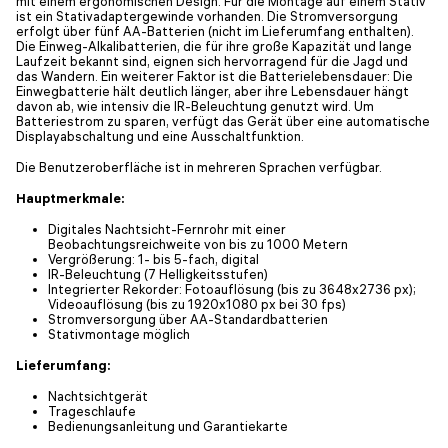
mit einem ergonomischen Design. Für die Montage auf einem Stativ
ist ein Stativadaptergewinde vorhanden. Die Stromversorgung
erfolgt über fünf AA-Batterien (nicht im Lieferumfang enthalten).
Die Einweg-Alkalibatterien, die für ihre große Kapazität und lange
Laufzeit bekannt sind, eignen sich hervorragend für die Jagd und
das Wandern. Ein weiterer Faktor ist die Batterielebensdauer: Die
Einwegbatterie hält deutlich länger, aber ihre Lebensdauer hängt
davon ab, wie intensiv die IR-Beleuchtung genutzt wird. Um
Batteriestrom zu sparen, verfügt das Gerät über eine automatische
Displayabschaltung und eine Ausschaltfunktion.
Die Benutzeroberfläche ist in mehreren Sprachen verfügbar.
Hauptmerkmale:
Digitales Nachtsicht-Fernrohr mit einer
Beobachtungsreichweite von bis zu 1000 Metern
Vergrößerung: 1- bis 5-fach, digital
IR-Beleuchtung (7 Helligkeitsstufen)
Integrierter Rekorder: Fotoauflösung (bis zu 3648x2736 px);
Videoauflösung (bis zu 1920x1080 px bei 30 fps)
Stromversorgung über AA-Standardbatterien
Stativmontage möglich
Lieferumfang:
Nachtsichtgerät
Trageschlaufe
Bedienungsanleitung und Garantiekarte