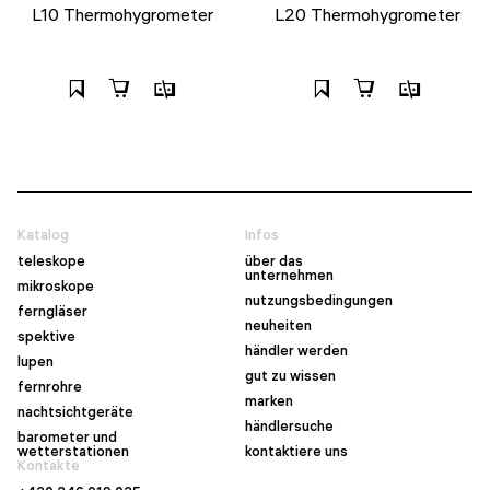
L10 Thermohygrometer
L20 Thermohygrometer
Katalog
Infos
teleskope
über das
unternehmen
mikroskope
nutzungsbedingungen
ferngläser
neuheiten
spektive
händler werden
lupen
gut zu wissen
fernrohre
marken
nachtsichtgeräte
händlersuche
barometer und
wetterstationen
kontaktiere uns
Kontakte