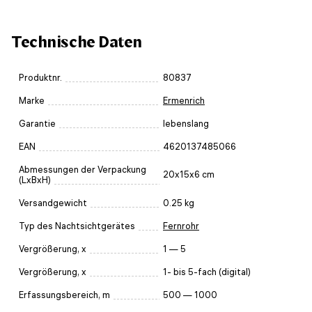
Technische Daten
Produktnr.
80837
Marke
Ermenrich
Garantie
lebenslang
EAN
4620137485066
Abmessungen der Verpackung
20x15x6 cm
(LxBxH)
Versandgewicht
0.25 kg
Typ des Nachtsichtgerätes
Fernrohr
Vergrößerung, x
1 — 5
Vergrößerung, x
1- bis 5-fach (digital)
Erfassungsbereich, m
500 — 1000