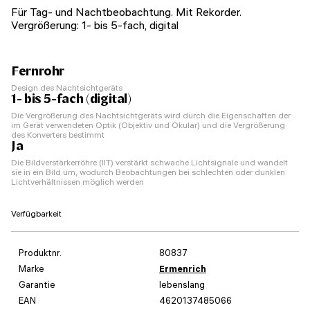
Für Tag- und Nachtbeobachtung. Mit Rekorder.
Vergrößerung: 1- bis 5-fach, digital
Fernrohr
Design des Nachtsichtgeräts
1- bis 5-fach (digital)
Die Vergrößerung des Nachtsichtgeräts wird durch die Eigenschaften der
im Gerät verwendeten Optik (Objektiv und Okular) und die Vergrößerung
des Konverters bestimmt
Ja
Die Bildverstärkerröhre (IIT) verstärkt schwache Lichtsignale und wandelt
sie in ein Bild um, wodurch Beobachtungen bei schlechten oder dunklen
Lichtverhältnissen möglich werden
Verfügbarkeit
Produktnr.
80837
Marke
Ermenrich
Garantie
lebenslang
EAN
4620137485066