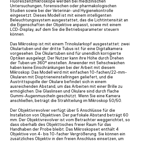
Fluoreszenzmikroskope werden bei medizinischen
Untersuchungen, forensischen oder pharmakologischen
Studien sowie bei der Veterinär- und Hygienekontrolle
eingesetzt. Dieses Modell ist mit einem intelligenten
Beleuchtungssystem ausgestattet, das die Lichtintensität an
die Eigenschaften der Objektive anpasst, sowie mit einem
LCD-Display, auf dem Sie die Betriebsparameter steuern
können.
Das Mikroskop ist mit einem Trinokularkopf ausgestattet: zwei
Okulartuben und der dritte Tubus ist für eine Digitalkamera
vorgesehen. Die Okulartuben sind für unendlich korrigierte
Optiken ausgelegt. Der Nutzer kann ihre Höhe durch Drehen
der Tuben um 360° einstellen. Anwender mit Sehschwächen
haben keine Einschränkungen bei der Arbeit mit diesem
Mikroskop: Das Modell wird mit einfachen 10-fachen/22-mm-
Okularen mit Dioptrieneinstellringen geliefert, und die
Austrittspupille der Okulare befindet sich in einem
ausreichenden Abstand, um das Arbeiten mit einer Brille zu
ermöglichen. Die Glaslinsen und Okulare sind durch flache
Gummi-Augenmuscheln geschützt. Wenn Sie eine Kamera
anschließen, beträgt die Strahlteilung im Mikroskop 50/50.
Der Objektivrevolver verfügt über 5 Anschlüsse für die
Installation von Objektiven. Der parfokale Abstand beträgt 60
mm. Der Objektivrevolver ist vom Betrachter weggerichtet, so
dass oberhalb des Objekttisches freier Raum für das
Handhaben der Probe bleibt. Das Mikroskopset enthält 4
Objektive von 4- bis 10-facher Vergrößerung. Sie können ein
zusätzliches Objektiv in den freien Anschluss einsetzen, um