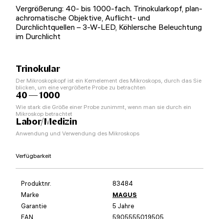
Vergrößerung: 40- bis 1000-fach. Trinokularkopf, plan-
achromatische Objektive, Auflicht- und
Durchlichtquellen – 3-W-LED, Köhlersche Beleuchtung
im Durchlicht
Trinokular
Der Mikroskopkopf ist ein Kernelement des Mikroskops, durch das Sie
blicken, um eine vergrößerte Probe zu betrachten
40 — 1000
Wie stark die Größe einer Probe zunimmt, wenn man sie durch ein
Mikroskop betrachtet
Labor/Medizin
Anwendung und Verwendung des Mikroskops
Verfügbarkeit
Produktnr.
83484
Marke
MAGUS
Garantie
5 Jahre
EAN
5905555019505