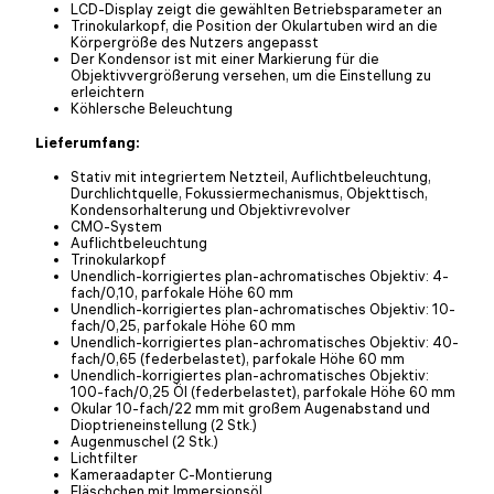
LCD-Display zeigt die gewählten Betriebsparameter an
Trinokularkopf, die Position der Okulartuben wird an die
Körpergröße des Nutzers angepasst
Der Kondensor ist mit einer Markierung für die
Objektivvergrößerung versehen, um die Einstellung zu
erleichtern
Köhlersche Beleuchtung
Lieferumfang:
Stativ mit integriertem Netzteil, Auflichtbeleuchtung,
Durchlichtquelle, Fokussiermechanismus, Objekttisch,
Kondensorhalterung und Objektivrevolver
CMO-System
Auflichtbeleuchtung
Trinokularkopf
Unendlich-korrigiertes plan-achromatisches Objektiv: 4-
fach/0,10, parfokale Höhe 60 mm
Unendlich-korrigiertes plan-achromatisches Objektiv: 10-
fach/0,25, parfokale Höhe 60 mm
Unendlich-korrigiertes plan-achromatisches Objektiv: 40-
fach/0,65 (federbelastet), parfokale Höhe 60 mm
Unendlich-korrigiertes plan-achromatisches Objektiv:
100-fach/0,25 Öl (federbelastet), parfokale Höhe 60 mm
Okular 10-fach/22 mm mit großem Augenabstand und
Dioptrieneinstellung (2 Stk.)
Augenmuschel (2 Stk.)
Lichtfilter
Kameraadapter C-Montierung
Fläschchen mit Immersionsöl