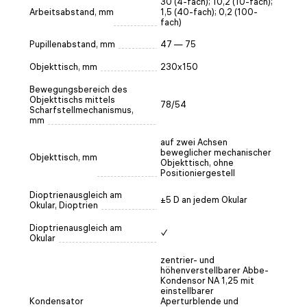
30 (4-fach); 10,2 (10-fach);
Arbeitsabstand, mm
1,5 (40-fach); 0,2 (100-
fach)
Pupillenabstand, mm
47 — 75
Objekttisch, mm
230x150
Bewegungsbereich des
Objekttischs mittels
78/54
Scharfstellmechanismus,
mm
auf zwei Achsen
beweglicher mechanischer
Objekttisch, mm
Objekttisch, ohne
Positioniergestell
Dioptrienausgleich am
±5 D an jedem Okular
Okular, Dioptrien
Dioptrienausgleich am
✓
Okular
zentrier- und
höhenverstellbarer Abbe-
Kondensor NA 1,25 mit
einstellbarer
Kondensator
Aperturblende und