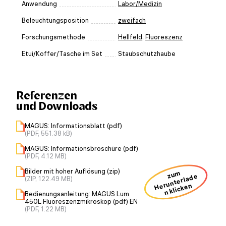
Anwendung
Labor/Medizin
Beleuchtungsposition
zweifach
Forschungsmethode
Hellfeld
,
Fluoreszenz
Etui/Koffer/Tasche im Set
Staubschutzhaube
Referenzen
und Downloads
MAGUS: Informationsblatt (pdf)
(PDF, 551.38 kB)
MAGUS: Informationsbroschüre (pdf)
(PDF, 4.12 MB)
Bilder mit hoher Auflösung (zip)
zum
H
u
nt
erl
a
d
e
n kli
ck
e
(ZIP, 122.49 MB)
er
n
Bedienungsanleitung: MAGUS Lum
450L Fluoreszenzmikroskop (pdf) EN
(PDF, 1.22 MB)