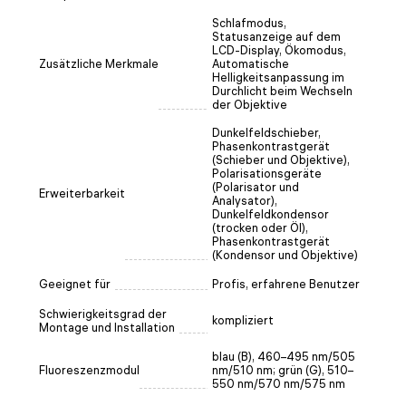
Schlafmodus,
Statusanzeige auf dem
LCD-Display, Ökomodus,
Zusätzliche Merkmale
Automatische
Helligkeitsanpassung im
Durchlicht beim Wechseln
der Objektive
Dunkelfeldschieber,
Phasenkontrastgerät
(Schieber und Objektive),
Polarisationsgeräte
(Polarisator und
Erweiterbarkeit
Analysator),
Dunkelfeldkondensor
(trocken oder Öl),
Phasenkontrastgerät
(Kondensor und Objektive)
Geeignet für
Profis, erfahrene Benutzer
Schwierigkeitsgrad der
kompliziert
Montage und Installation
blau (B), 460–495 nm/505
Fluoreszenzmodul
nm/510 nm; grün (G), 510–
550 nm/570 nm/575 nm