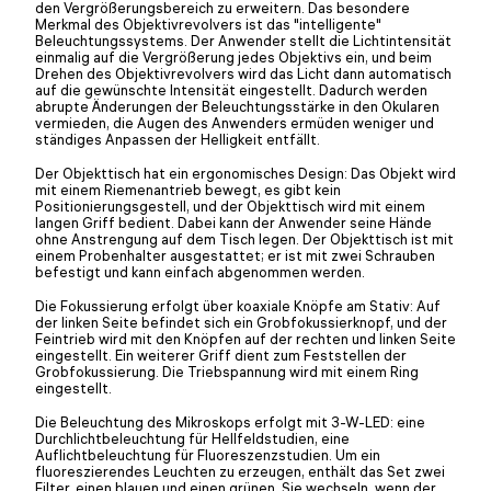
den Vergrößerungsbereich zu erweitern. Das besondere
Merkmal des Objektivrevolvers ist das "intelligente"
Beleuchtungssystems. Der Anwender stellt die Lichtintensität
einmalig auf die Vergrößerung jedes Objektivs ein, und beim
Drehen des Objektivrevolvers wird das Licht dann automatisch
auf die gewünschte Intensität eingestellt. Dadurch werden
abrupte Änderungen der Beleuchtungsstärke in den Okularen
vermieden, die Augen des Anwenders ermüden weniger und
ständiges Anpassen der Helligkeit entfällt.
Der Objekttisch hat ein ergonomisches Design: Das Objekt wird
mit einem Riemenantrieb bewegt, es gibt kein
Positionierungsgestell, und der Objekttisch wird mit einem
langen Griff bedient. Dabei kann der Anwender seine Hände
ohne Anstrengung auf dem Tisch legen. Der Objekttisch ist mit
einem Probenhalter ausgestattet; er ist mit zwei Schrauben
befestigt und kann einfach abgenommen werden.
Die Fokussierung erfolgt über koaxiale Knöpfe am Stativ: Auf
der linken Seite befindet sich ein Grobfokussierknopf, und der
Feintrieb wird mit den Knöpfen auf der rechten und linken Seite
eingestellt. Ein weiterer Griff dient zum Feststellen der
Grobfokussierung. Die Triebspannung wird mit einem Ring
eingestellt.
Die Beleuchtung des Mikroskops erfolgt mit 3-W-LED: eine
Durchlichtbeleuchtung für Hellfeldstudien, eine
Auflichtbeleuchtung für Fluoreszenzstudien. Um ein
fluoreszierendes Leuchten zu erzeugen, enthält das Set zwei
Filter, einen blauen und einen grünen. Sie wechseln, wenn der