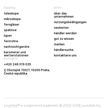
Katalog
Infos
teleskope
über das
unternehmen
mikroskope
nutzungsbedingungen
ferngläser
neuheiten
spektive
händler werden
lupen
gut zu wissen
fernrohre
marken
nachtsichtgeräte
händlersuche
barometer und
wetterstationen
kontaktiere uns
Kontakte
+420 246 019 025
V Chotejně 700/7, 10200 Praha,
Česká republika
Levenhuk® is a registered trademark. © 2002–2026 Levenhuk, Inc.