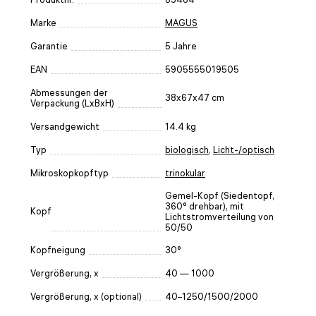
Marke
MAGUS
Garantie
5 Jahre
EAN
5905555019505
Abmessungen der
38x67x47 cm
Verpackung (LxBxH)
Versandgewicht
14.4 kg
Typ
biologisch
,
Licht-/optisch
Mikroskopkopftyp
trinokular
Gemel-Kopf (Siedentopf,
360° drehbar), mit
Kopf
Lichtstromverteilung von
50/50
Kopfneigung
30°
Vergrößerung, x
40 — 1000
Vergrößerung, x (optional)
40–1250/1500/2000