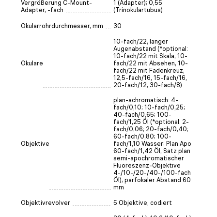
Vergrößerung C-Mount-
1 (Adapter); 0,55
Adapter, -fach
(Trinokulartubus)
Okularrohrdurchmesser, mm
30
10-fach/22, langer
Augenabstand (*optional:
10-fach/22 mit Skala, 10-
Okulare
fach/22 mit Absehen, 10-
fach/22 mit Fadenkreuz,
12,5-fach/16, 15-fach/16,
20-fach/12, 30-fach/8)
plan-achromatisch: 4-
fach/0,10; 10-fach/0,25;
40-fach/0,65; 100-
fach/1,25 Öl (*optional: 2-
fach/0,06; 20-fach/0,40;
60-fach/0,80; 100-
Objektive
fach/1,10 Wasser; Plan Apo
60-fach/1,42 Öl, Satz plan
semi-apochromatischer
Fluoreszenz-Objektive
4-/10-/20-/40-/100-fach
Öl); parfokaler Abstand 60
mm
Objektivrevolver
5 Objektive, codiert