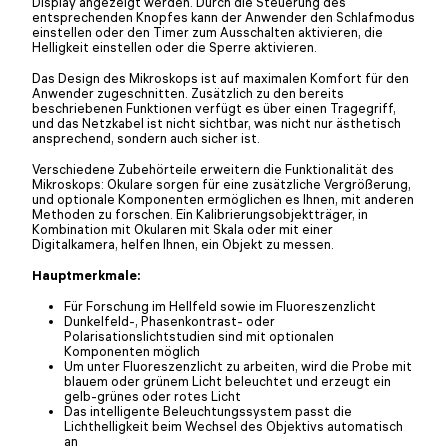
Display angezeigt werden. Durch die Steuerung des
entsprechenden Knopfes kann der Anwender den Schlafmodus
einstellen oder den Timer zum Ausschalten aktivieren, die
Helligkeit einstellen oder die Sperre aktivieren.
Das Design des Mikroskops ist auf maximalen Komfort für den
Anwender zugeschnitten. Zusätzlich zu den bereits
beschriebenen Funktionen verfügt es über einen Tragegriff,
und das Netzkabel ist nicht sichtbar, was nicht nur ästhetisch
ansprechend, sondern auch sicher ist.
Verschiedene Zubehörteile erweitern die Funktionalität des
Mikroskops: Okulare sorgen für eine zusätzliche Vergrößerung,
und optionale Komponenten ermöglichen es Ihnen, mit anderen
Methoden zu forschen. Ein Kalibrierungsobjektträger, in
Kombination mit Okularen mit Skala oder mit einer
Digitalkamera, helfen Ihnen, ein Objekt zu messen.
Hauptmerkmale:
Für Forschung im Hellfeld sowie im Fluoreszenzlicht
Dunkelfeld-, Phasenkontrast- oder
Polarisationslichtstudien sind mit optionalen
Komponenten möglich
Um unter Fluoreszenzlicht zu arbeiten, wird die Probe mit
blauem oder grünem Licht beleuchtet und erzeugt ein
gelb-grünes oder rotes Licht
Das intelligente Beleuchtungssystem passt die
Lichthelligkeit beim Wechsel des Objektivs automatisch
an