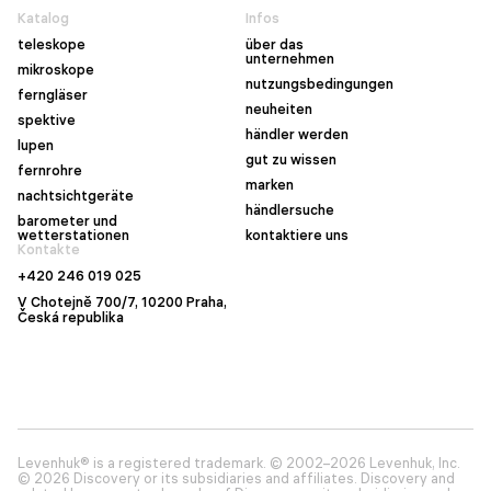
Katalog
Infos
teleskope
über das
unternehmen
mikroskope
nutzungsbedingungen
ferngläser
neuheiten
spektive
händler werden
lupen
gut zu wissen
fernrohre
marken
nachtsichtgeräte
händlersuche
barometer und
wetterstationen
kontaktiere uns
Kontakte
+420 246 019 025
V Chotejně 700/7, 10200 Praha,
Česká republika
Levenhuk® is a registered trademark. © 2002–2026 Levenhuk, Inc.
© 2026 Discovery or its subsidiaries and affiliates. Discovery and