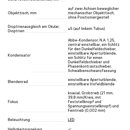
auf zwei Achsen beweglicher
Objekttisch, mm
mechanischer Objekttisch,
ohne Positioniergestell
Dioptrienausgleich am Okular,
±5 (auf linkem Tubus)
Dioptrien
Abbe-Kondensor, N.A. 1,25,
zentral einstellbar, ein Schlitz
für den Dunkelfeldschieber,
einstellbare Aperturblende,
Kondensator
ein Schlitz für einen
Dunkelfeldschieber und
Phasenkontrastschieber,
Schwalbenschwanzfassung
einstellbare Aperturblende,
Blendenrad
einstellbare Irisfeldblende
koaxial, Grobtrieb (21 mm,
39,8 mm/Kreis, mit
Fokus
Feststellknopf und
Spannungseinstellknopf) und
Feintrieb (0,002 mm)
Beleuchtung
LED
Helligkeitsregelung
✓