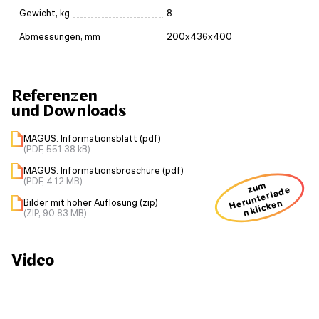
Gewicht, kg
8
Abmessungen, mm
200x436x400
Referenzen
und Downloads
MAGUS: Informationsblatt (pdf)
(PDF, 551.38 kB)
MAGUS: Informationsbroschüre (pdf)
(PDF, 4.12 MB)
zum
H
u
nt
erl
a
d
e
n kli
ck
e
Bilder mit hoher Auflösung (zip)
er
n
(ZIP, 90.83 MB)
Video