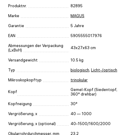
Produktnr.
82895
Marke
MAGUS
Garantie
5 Jahre
EAN
5905555017976
Abmessungen der Verpackung
43x27x63 cm
(LxBxH)
Versandgewicht
10.5 kg
Typ
biologisch
,
Licht-/optisch
Mikroskopkopftyp
trinokular
Gemel-Kopf (Siedentopf,
Kopf
360° drehbar)
Kopfneigung
30°
Vergrößerung, x
40 — 1000
Vergrößerung, x (optional)
40–1500/1600/2000
Okularrohrdurchmesser, mm
23.2