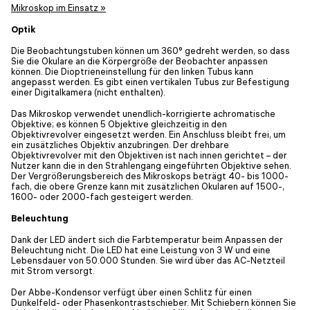
Mikroskop im Einsatz »
Optik
Die Beobachtungstuben können um 360° gedreht werden, so dass
Sie die Okulare an die Körpergröße der Beobachter anpassen
können. Die Dioptrieneinstellung für den linken Tubus kann
angepasst werden. Es gibt einen vertikalen Tubus zur Befestigung
einer Digitalkamera (nicht enthalten).
Das Mikroskop verwendet unendlich-korrigierte achromatische
Objektive; es können 5 Objektive gleichzeitig in den
Objektivrevolver eingesetzt werden. Ein Anschluss bleibt frei, um
ein zusätzliches Objektiv anzubringen. Der drehbare
Objektivrevolver mit den Objektiven ist nach innen gerichtet – der
Nutzer kann die in den Strahlengang eingeführten Objektive sehen.
Der Vergrößerungsbereich des Mikroskops beträgt 40- bis 1000-
fach, die obere Grenze kann mit zusätzlichen Okularen auf 1500-,
1600- oder 2000-fach gesteigert werden.
Beleuchtung
Dank der LED ändert sich die Farbtemperatur beim Anpassen der
Beleuchtung nicht. Die LED hat eine Leistung von 3 W und eine
Lebensdauer von 50.000 Stunden. Sie wird über das AC-Netzteil
mit Strom versorgt.
Der Abbe-Kondensor verfügt über einen Schlitz für einen
Dunkelfeld- oder Phasenkontrastschieber. Mit Schiebern können Sie