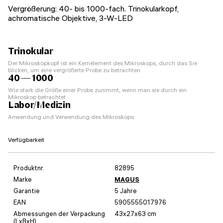
Vergrößerung: 40- bis 1000-fach. Trinokularkopf,
achromatische Objektive, 3-W-LED
Trinokular
Der Mikroskopkopf ist ein Kernelement des Mikroskops, durch das Sie
blicken, um eine vergrößerte Probe zu betrachten
40 — 1000
Wie stark die Größe einer Probe zunimmt, wenn man sie durch ein
Mikroskop betrachtet
Labor/Medizin
Anwendung und Verwendung des Mikroskops
Verfügbarkeit
Produktnr.
82895
Marke
MAGUS
Garantie
5 Jahre
EAN
5905555017976
Abmessungen der Verpackung
43x27x63 cm
(LxBxH)