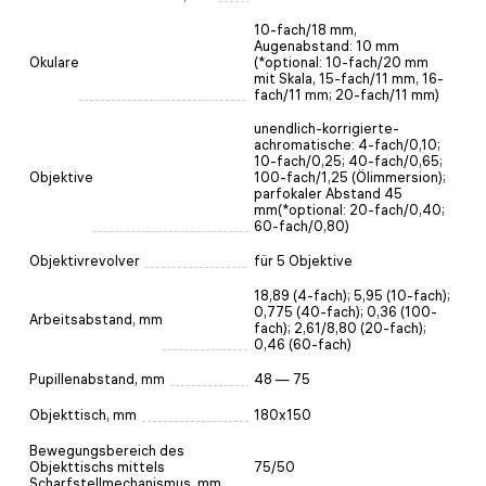
10-fach/18 mm,
Augenabstand: 10 mm
Okulare
(*optional: 10-fach/20 mm
mit Skala, 15-fach/11 mm, 16-
fach/11 mm; 20-fach/11 mm)
unendlich-korrigierte-
achromatische: 4-fach/0,10;
10-fach/0,25; 40-fach/0,65;
Objektive
100-fach/1,25 (Ölimmersion);
parfokaler Abstand 45
mm(*optional: 20-fach/0,40;
60-fach/0,80)
Objektivrevolver
für 5 Objektive
18,89 (4-fach); 5,95 (10-fach);
0,775 (40-fach); 0,36 (100-
Arbeitsabstand, mm
fach); 2,61/8,80 (20-fach);
0,46 (60-fach)
Pupillenabstand, mm
48 — 75
Objekttisch, mm
180x150
Bewegungsbereich des
Objekttischs mittels
75/50
Scharfstellmechanismus, mm