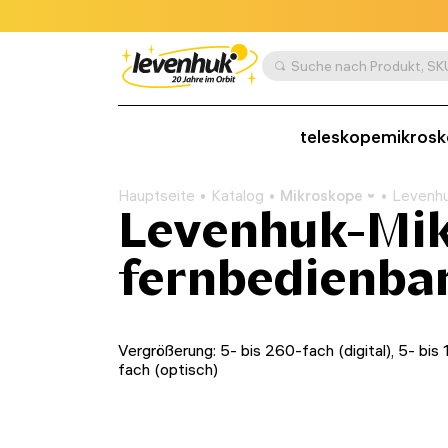
teleskope
mikros
Hauptseite
Katalog
Mikroskope
Levenhu
Levenhuk-Mik
fernbedienba
Vergrößerung: 5- bis 260-fach (digital), 5- bis 
fach (optisch)