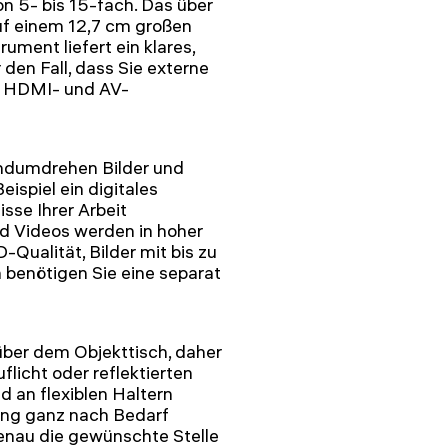
on 5- bis 15-fach. Das über
uf einem 12,7 cm großen
ument liefert ein klares,
r den Fall, dass Sie externe
s HDMI- und AV-
ndumdrehen Bilder und
ispiel ein digitales
sse Ihrer Arbeit
nd Videos werden in hoher
-Qualität, Bilder mit bis zu
 benötigen Sie eine separat
ber dem Objekttisch, daher
licht oder reflektierten
 an flexiblen Haltern
ung ganz nach Bedarf
genau die gewünschte Stelle