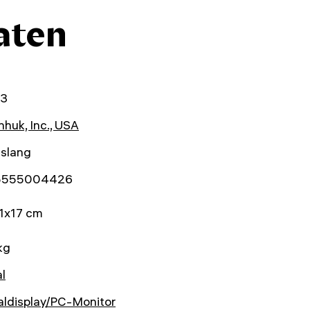
aten
23
huk, Inc., USA
nslang
5555004426
1x17 cm
kg
al
aldisplay/PC-Monitor