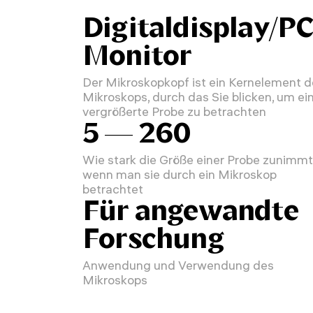
Digitaldisplay/PC
Monitor
Der Mikroskopkopf ist ein Kernelement 
Mikroskops, durch das Sie blicken, um ei
vergrößerte Probe zu betrachten
5 — 260
Wie stark die Größe einer Probe zunimmt
wenn man sie durch ein Mikroskop
betrachtet
Für angewandte
Forschung
Anwendung und Verwendung des
Mikroskops