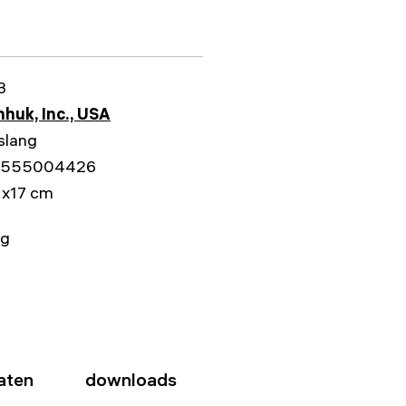
3
huk, Inc., USA
slang
5555004426
1x17 cm
kg
aten
downloads