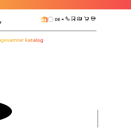
DE
e
e
gesamter katalog
alle
anzeigen