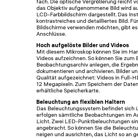
fach. Die optische Vergrößerung reicht v
das Objektiv aufgenommene Bild wird a
LCD-Farbbildschirm dargestellt. Das Instr
kontrastreiches und detailliertes Bild. Fü
Bildschirme verwenden möchten, gibt e
Anschlüsse.
Hoch aufgelöste Bilder und Videos
Mit diesem Mikroskop können Sie im Ha
Videos aufzeichnen. So können Sie zum Be
Beobachtungsarchiv anlegen, die Ergebni
dokumentieren und archivieren. Bilder u
Qualität aufgezeichnet: Videos in Full-HD
12 Megapixeln. Zum Speichern der Daten
erhältliche Speicherkarte.
Beleuchtung an flexiblen Haltern
Das Beleuchtungssystem befindet sich ü
erfolgen sämtliche Beobachtungen im Auf
Licht. Zwei LED-Punktbeleuchtungen sind
angebracht. So können Sie die Beleucht
neigen und ausrichten, das Licht so an 