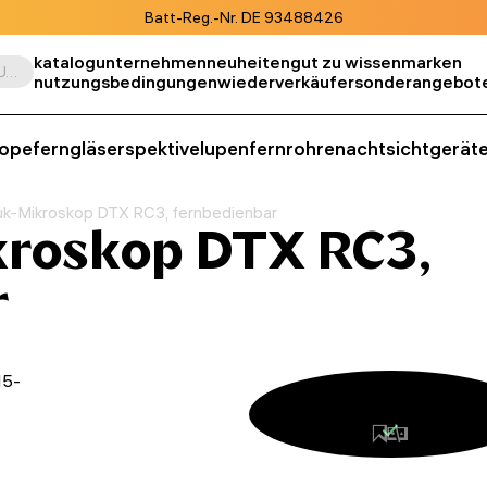
Batt-Reg.-Nr. DE 93488426
katalog
unternehmen
neuheiten
gut zu wissen
marken
Suche nach Produkt, SKU, Kategorie, usw.
nutzungsbedingungen
wiederverkäufer
sonderangebot
kope
ferngläser
spektive
lupen
fernrohre
nachtsichtgerät
k-Mikroskop DTX RC3, fernbedienbar
roskop DTX RC3,
r
15-