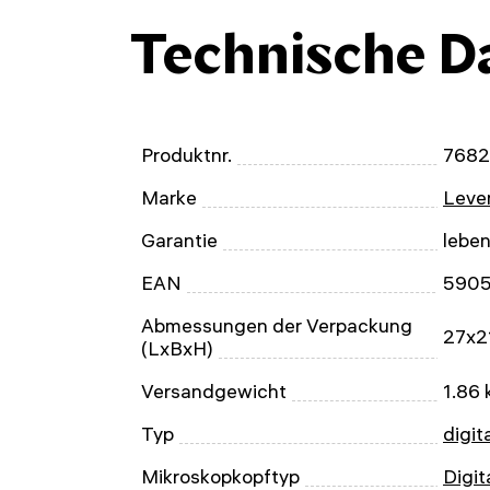
Technische D
Produktnr.
768
Marke
Leven
Garantie
lebe
EAN
590
Abmessungen der Verpackung
27x2
(LxBxH)
Versandgewicht
1.86 
Typ
digit
Mikroskopkopftyp
Digit