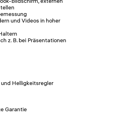
book-Bildschirm, externen
tellen
tbemessung
ern und Videos in hoher
Haltern
ch z. B. bei Präsentationen
und Helligkeitsregler
e Garantie