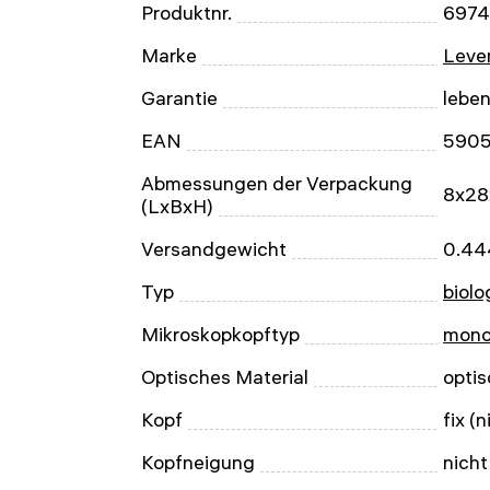
Produktnr.
697
Marke
Leven
Garantie
lebe
EAN
590
Abmessungen der Verpackung
8x28
(LxBxH)
Versandgewicht
0.44
Typ
biolo
Mikroskopkopftyp
mono
Optisches Material
opti
Kopf
fix (
Kopfneigung
nicht