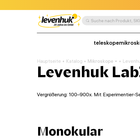
teleskope
mikros
Hauptseite
Katalog
Mikroskope
Levenhu
Levenhuk Lab
Vergrößerung: 100–900x. Mit Experimentier-Se
Monokular