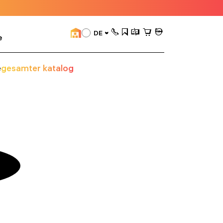
DE
e
e
gesamter katalog