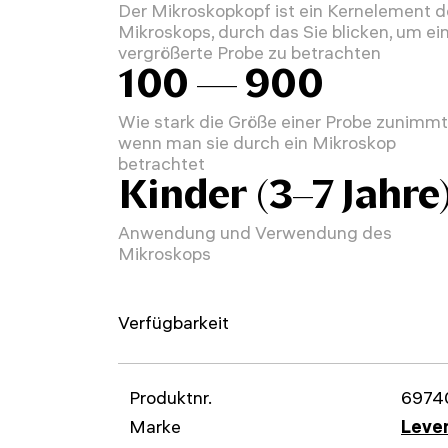
Der Mikroskopkopf ist ein Kernelement 
Mikroskops, durch das Sie blicken, um ei
vergrößerte Probe zu betrachten
100 — 900
Wie stark die Größe einer Probe zunimmt
wenn man sie durch ein Mikroskop
betrachtet
Kinder (3–7 Jahre
Anwendung und Verwendung des
Mikroskops
Verfügbarkeit
Produktnr.
6974
Marke
Leven