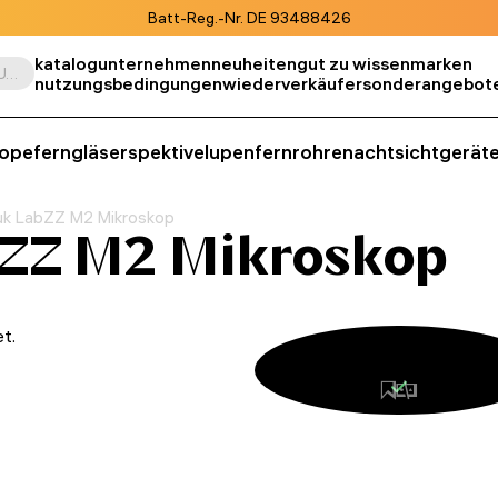
Batt-Reg.-Nr. DE 93488426
katalog
unternehmen
neuheiten
gut zu wissen
marken
Suche nach Produkt, SKU, Kategorie, usw.
nutzungsbedingungen
wiederverkäufer
sonderangebot
kope
ferngläser
spektive
lupen
fernrohre
nachtsichtgerät
k LabZZ M2 Mikroskop
ZZ M2 Mikroskop
t.