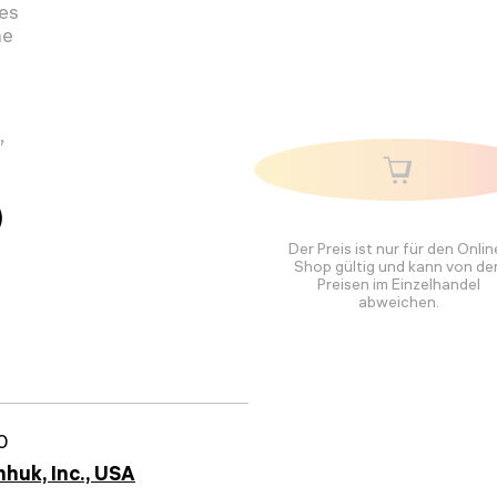
des
ne
,
)
Der Preis ist nur für den Onlin
Shop gültig und kann von de
Preisen im Einzelhandel
abweichen.
0
huk, Inc., USA