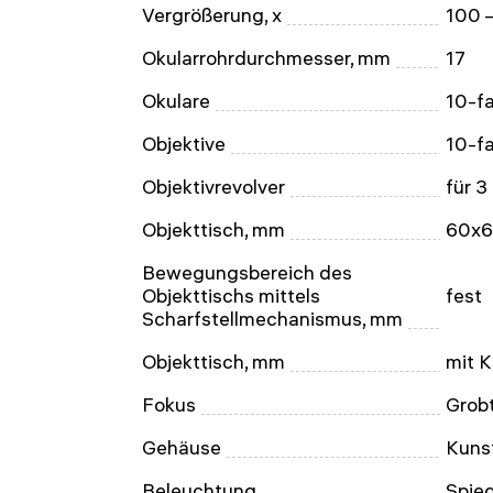
Vergrößerung, x
100 
Okularrohrdurchmesser, mm
17
Okulare
10-f
Objektive
10-f
Objektivrevolver
für 3
Objekttisch, mm
60x
Bewegungsbereich des
Objekttischs mittels
fest
Scharfstellmechanismus, mm
Objekttisch, mm
mit 
Fokus
Grobt
Gehäuse
Kuns
Beleuchtung
Spieg