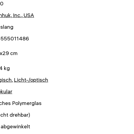
40
huk, Inc., USA
nslang
5555011486
x29 cm
4 kg
gisch
,
Licht-/optisch
kular
sches Polymerglas
nicht drehbar)
 abgewinkelt