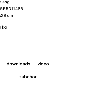
slang
555011486
x29 cm
4 kg
downloads
video
zubehör