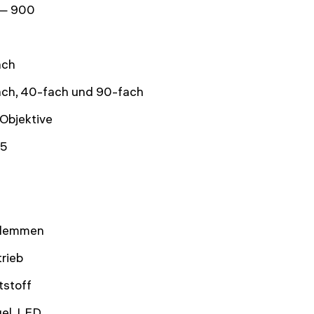
— 900
ach
ach, 40-fach und 90-fach
 Objektive
65
Klemmen
rieb
tstoff
el
,
LED