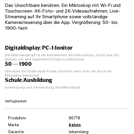
Das Unsichtbare berühren. Ein Mikroskop mit Wi-Fi und
Touchscreen: 4K-Foto- und 2K-Videoaufnahmen, Live-
Streaming auf Ihr Smartphone sowie vollständige
Kamerasteuerung über die App. Vergrößerung: 50- bis
1900-fach
Digitaldisplay/PC-Monitor
Der Mikroskopkopf ist ein Kernelement des Mikroskops, durch das Sie
blicken, um eine vergrößerte Probe zu betrachten
50 — 1900
Wie stark die Größe einer Probe zunimmt, wenn man sie durch ein
Mikroskop betrachtet
Schule/Ausbildung
Anwendung und Verwendung des Mikroskops
Verfügbarkeit
Produktnr.
86718
Marke
Kelvin
Garantie
lebenslang