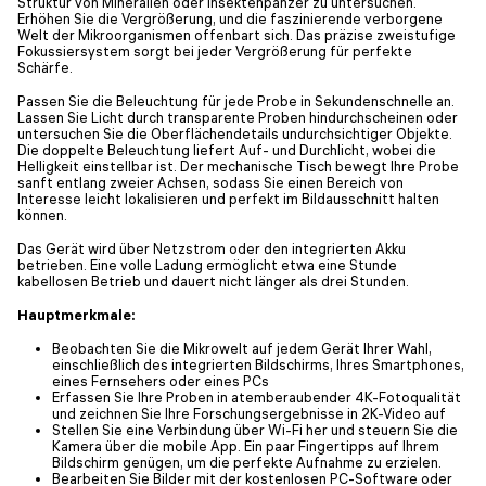
Struktur von Mineralien oder Insektenpanzer zu untersuchen.
Erhöhen Sie die Vergrößerung, und die faszinierende verborgene
Welt der Mikroorganismen offenbart sich. Das präzise zweistufige
Fokussiersystem sorgt bei jeder Vergrößerung für perfekte
Schärfe.
Passen Sie die Beleuchtung für jede Probe in Sekundenschnelle an.
Lassen Sie Licht durch transparente Proben hindurchscheinen oder
untersuchen Sie die Oberflächendetails undurchsichtiger Objekte.
Die doppelte Beleuchtung liefert Auf- und Durchlicht, wobei die
Helligkeit einstellbar ist. Der mechanische Tisch bewegt Ihre Probe
sanft entlang zweier Achsen, sodass Sie einen Bereich von
Interesse leicht lokalisieren und perfekt im Bildausschnitt halten
können.
Das Gerät wird über Netzstrom oder den integrierten Akku
betrieben. Eine volle Ladung ermöglicht etwa eine Stunde
kabellosen Betrieb und dauert nicht länger als drei Stunden.
Hauptmerkmale:
Beobachten Sie die Mikrowelt auf jedem Gerät Ihrer Wahl,
einschließlich des integrierten Bildschirms, Ihres Smartphones,
eines Fernsehers oder eines PCs
Erfassen Sie Ihre Proben in atemberaubender 4K-Fotoqualität
und zeichnen Sie Ihre Forschungsergebnisse in 2K-Video auf
Stellen Sie eine Verbindung über Wi-Fi her und steuern Sie die
Kamera über die mobile App. Ein paar Fingertipps auf Ihrem
Bildschirm genügen, um die perfekte Aufnahme zu erzielen.
Bearbeiten Sie Bilder mit der kostenlosen PC-Software oder