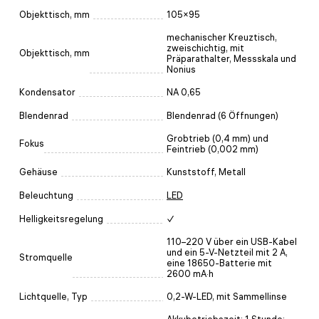
Objekttisch, mm
105×95
mechanischer Kreuztisch,
zweischichtig, mit
Objekttisch, mm
Präparathalter, Messskala und
Nonius
Kondensator
NA 0,65
Blendenrad
Blendenrad (6 Öffnungen)
Grobtrieb (0,4 mm) und
Fokus
Feintrieb (0,002 mm)
Gehäuse
Kunststoff, Metall
Beleuchtung
LED
Helligkeitsregelung
✓
110–220 V über ein USB-Kabel
und ein 5-V-Netzteil mit 2 A,
Stromquelle
eine 18650-Batterie mit
2600 mA·h
Lichtquelle, Typ
0,2-W-LED, mit Sammellinse