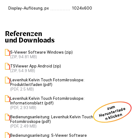
Display-Auflösung, px
1024x600
Referenzen
und Downloads
S-Viewer Software Windows (zip)
(ZIP, 94.81 MB)
TSViewer App Android (zip)
(ZIP, 54.9 MB)
Levenhuk Kelvin Touch Fotomikroskope:
Produktleitfaden (pdf)
(PDF, 2.5 MB)
Levenhuk Kelvin Touch Fotomikroskope:
Informationsblatt (pdf)
zum
(PDF, 2.93 MB)
H
u
nt
erl
a
d
e
n kli
ck
e
er
n
Bedienungsanleitung: Levenhuk Kelvin Touch
Fotomikroskope (pdf)
(PDF, 2.49 MB)
Bedienungsanleitung: S-Viewer Software