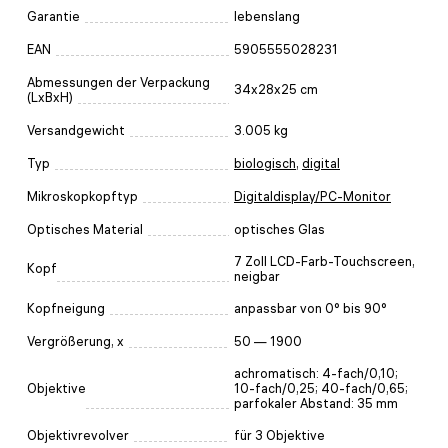
Garantie
lebenslang
EAN
5905555028231
Abmessungen der Verpackung
34x28x25 cm
(LxBxH)
Versandgewicht
3.005 kg
Typ
biologisch
,
digital
Mikroskopkopftyp
Digitaldisplay/PC-Monitor
Optisches Material
optisches Glas
7 Zoll LCD-Farb-Touchscreen,
Kopf
neigbar
Kopfneigung
anpassbar von 0° bis 90°
Vergrößerung, x
50 — 1900
achromatisch: 4-fach/0,10;
Objektive
10-fach/0,25; 40-fach/0,65;
parfokaler Abstand: 35 mm
Objektivrevolver
für 3 Objektive