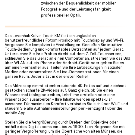
zwischen der Bequemlichkeit der mobilen
Fotografie und der Leistungsfähigkeit
professioneller Optik.
Das Levenhuk Kelvin Touch KM7 ist ein unglaublich
benutzerfreundliches Fotomikroskop mit Touchdisplay und Wi-Fi.
Vergessen Sie komplizierte Einstellungen. Genießen Sie intuitive
Touch-Bedienung und komfortables Betrachten auf jedem Gerät.
Untersuchen Sie Ihre Proben direkt auf dem 7-Zoll-Touchscreen,
schließen Sie das Gerät an einen Computer an, streamen Sie das Bild
über WLAN auf ein iPhone oder Android-Gerät oder geben Sie es
auf einen Fernseher aus. Teilen Sie Ihre Entdeckungen in sozialen
Medien oder veranstalten Sie Live-Demonstrationen für einen
ganzen Raum. Jeder sitzt in der ersten Reihe!
Das Mikroskop nimmt atemberaubende 4K-Fotos auf und zeichnet
gestochen scharfe 2K-Videos auf. Ganz gleich, ob Sie einen
Wissenschaftsblog betreiben, Lehrfilme erstellen oder eine
Präsentation ausarbeiten – Ihre Inhalte werden spektakulär
aussehen. Für maximalen Komfort verbinden Sie sich über Wi-Fi und
steuern Sie alle Aufnahmeeinstellungen per Fernzugriff über die
mobile App.
Stellen Sie die Vergrößerung durch Drehen der Objektive oder
mithilfe des Digitalzooms ein – bis zu 1900-fach. Beginnen Sie mit
geringer Vergrößerung, um die Oberfläche von alten Münzen, die