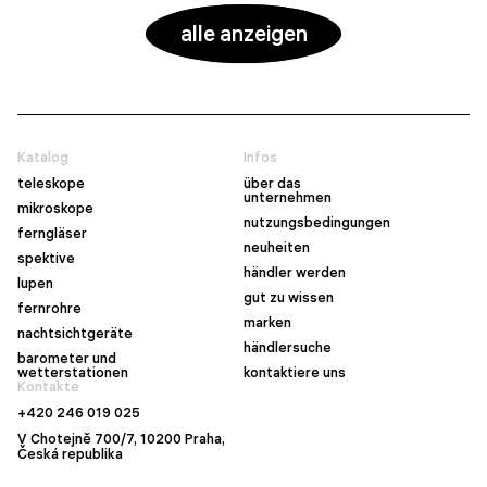
alle anzeigen
Katalog
Infos
teleskope
über das
unternehmen
mikroskope
nutzungsbedingungen
ferngläser
neuheiten
spektive
händler werden
lupen
gut zu wissen
fernrohre
marken
nachtsichtgeräte
händlersuche
barometer und
wetterstationen
kontaktiere uns
Kontakte
+420 246 019 025
V Chotejně 700/7, 10200 Praha,
Česká republika