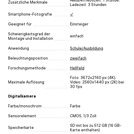
Akkubetriebszeit: 1 Stunde;
Zusätzliche Merkmale
Ladezeit: 3 Stunden
Smartphone-Fotografie
✓
Geeignet für
Einsteiger
Schwierigkeitsgrad der
einfach
Montage und Installation
Anwendung
Schule/Ausbildung
Beleuchtungsposition
zweifach
Forschungsmethode
Hellfeld
Foto: 3672х2160 px (4K);
Maximale Auflösung
Video: 2560x1440 px (2K) bei
30 fps
Digitalkamera
Farbe/monochrom
Farbe
Sensorelement
CMOS, 1/3 Zoll
SD mit bis zu 512 GB (16 GB-
Speicherkarte
Karte enthalten)