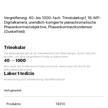
Vergrößerung: 40- bis 1000-fach. Trinokularkopf, 16-MP-
Digitalkamera, unendlich-korrigierte planachromatische
Phasenkontrastobjektive, Phasenkontrastkondensor
(Dunkelfeld)
Trinokular
Der Mikroskopkopf ist ein Kernelement des Mikroskops, durch das Sie
blicken, um eine vergrößerte Probe zu betrachten
40 — 1000
Wie stark die Größe einer Probe zunimmt, wenn man sie durch ein
Mikroskop betrachtet
Labor/Medizin
Anwendung und Verwendung des Mikroskops
Verfügbarkeit
Produktnr.
74010