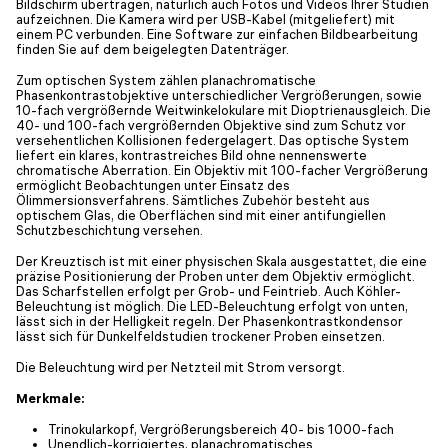
Bildschirm übertragen, natürlich auch Fotos und Videos Ihrer Studien
aufzeichnen. Die Kamera wird per USB-Kabel (mitgeliefert) mit
einem PC verbunden. Eine Software zur einfachen Bildbearbeitung
finden Sie auf dem beigelegten Datenträger.
Zum optischen System zählen planachromatische
Phasenkontrastobjektive unterschiedlicher Vergrößerungen, sowie
10-fach vergrößernde Weitwinkelokulare mit Dioptrienausgleich. Die
40- und 100-fach vergrößernden Objektive sind zum Schutz vor
versehentlichen Kollisionen federgelagert. Das optische System
liefert ein klares, kontrastreiches Bild ohne nennenswerte
chromatische Aberration. Ein Objektiv mit 100-facher Vergrößerung
ermöglicht Beobachtungen unter Einsatz des
Ölimmersionsverfahrens. Sämtliches Zubehör besteht aus
optischem Glas, die Oberflächen sind mit einer antifungiellen
Schutzbeschichtung versehen.
Der Kreuztisch ist mit einer physischen Skala ausgestattet, die eine
präzise Positionierung der Proben unter dem Objektiv ermöglicht.
Das Scharfstellen erfolgt per Grob- und Feintrieb. Auch Köhler-
Beleuchtung ist möglich. Die LED-Beleuchtung erfolgt von unten,
lässt sich in der Helligkeit regeln. Der Phasenkontrastkondensor
lässt sich für Dunkelfeldstudien trockener Proben einsetzen.
Die Beleuchtung wird per Netzteil mit Strom versorgt.
Merkmale:
Trinokularkopf, Vergrößerungsbereich 40- bis 1000-fach
Unendlich-korrigiertes, planachromatisches