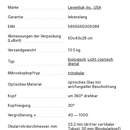
Marke
Levenhuk, Inc., USA
Garantie
lebenslang
EAN
5905555005089
Abmessungen der Verpackung
50x43x28 cm
(LxBxH)
Versandgewicht
10.5 kg
biologisch
,
Licht-/optisch
,
Typ
digital
Mikroskopkopftyp
trinokular
optisches Glas mit
Optisches Material
antifungieller Beschichtung
Kopf
um 360° drehbar
Kopfneigung
30°
Vergrößerung, x
40 — 1000
23,2 mm (dritter vertikaler
Okularrohrdurchmesser, mm
Tubus), 30 mm (Binokularkopf)