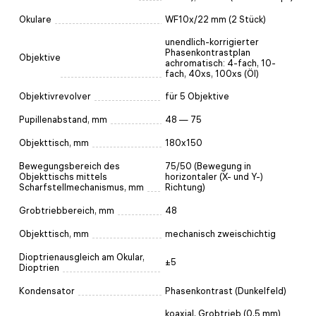
Okulare
WF10x/22 mm (2 Stück)
unendlich-korrigierter
Phasenkontrastplan
Objektive
achromatisch: 4-fach, 10-
fach, 40xs, 100xs (Öl)
Objektivrevolver
für 5 Objektive
Pupillenabstand, mm
48 — 75
Objekttisch, mm
180x150
Bewegungsbereich des
75/50 (Bewegung in
Objekttischs mittels
horizontaler (X- und Y-)
Scharfstellmechanismus, mm
Richtung)
Grobtriebbereich, mm
48
Objekttisch, mm
mechanisch zweischichtig
Dioptrienausgleich am Okular,
±5
Dioptrien
Kondensator
Phasenkontrast (Dunkelfeld)
koaxial, Grobtrieb (0,5 mm)