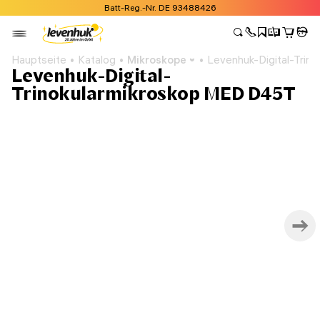
Batt-Reg.-Nr. DE 93488426
Hauptseite
Katalog
Mikroskope
Levenhuk-Digital-Trin
Levenhuk-Digital-
Trinokularmikroskop MED D45T