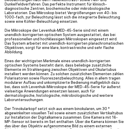
Dunkelfeldverfahren. Das perfekte Instrument für klinisch-
diagnostische Zentren, biochemische oder mikrobiologische
Laboratorien. Das Mikroskop bietet Vergrößerungen von 40- bis
1000-fach, zur Beleuchtung lässt sich die integrierte Beleuchtung
sowie eine Köhler-Beleuchtung einsetzen.
Die Mikroskope der Levenhuk-MED-45-Serie sind mit einem
unendlich-korrigierten optischen System ausgestattet, das bei
professionellen und hochklassigen Mikroskopen eingesetzt wird.
Das System arbeitet mit unendlich-korrigierten planachromatischen
Objektiven, sorgt für eine klare, kontrastreiche und sehr flache
Abbildung.
Eines der wichtigsten Merkmale eines unendlich-korrigierten
optischen Systems besteht darin, dass beliebige zusätzliche
Elemente im Strahlengang zwischen Objektiven und Okulartubus
installiert werden können. Zu solchen zusätzlichen Elementen zählen
Polarisatoren sowie Fluoreszenzbeleuchtung. Alles in allem tragen
modularer Aufbau und unkomplizierte Bedienung maßgeblich dazu
bei, dass sich Levenhuk-Mikroskope der MED-45-Serie für äußerst
vielseitige Anwendungen einsetzen lassen, auch für
dermatologische, histologische, mikrobiologische und weitere
Laboruntersuchungen.
Der Trinokularkopf setzt sich aus einem binokularen, um 30 °
abgewinkelten visuellen Teil sowie einem zusätzlichen Vertikaltubus
zur Installation der Digitalkamera zusammen. Eine Kamera mit 16-
MP-Sensor ist bereits im Set enthalten. Über die Kamera können Sie
das über das Objektiv aufgenommene Bild zu einem externen