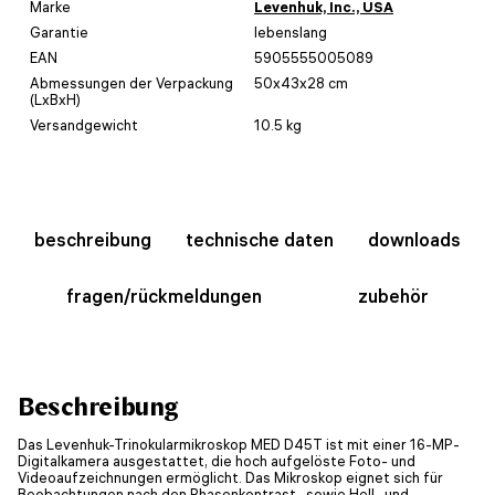
Marke
Levenhuk, Inc., USA
Garantie
lebenslang
EAN
5905555005089
Abmessungen der Verpackung
50x43x28 cm
(LxBxH)
Versandgewicht
10.5 kg
beschreibung
technische daten
downloads
fragen/rückmeldungen
zubehör
Beschreibung
Das Levenhuk-Trinokularmikroskop MED D45T ist mit einer 16-MP-
Digitalkamera ausgestattet, die hoch aufgelöste Foto- und
Videoaufzeichnungen ermöglicht. Das Mikroskop eignet sich für
Beobachtungen nach den Phasenkontrast- sowie Hell- und