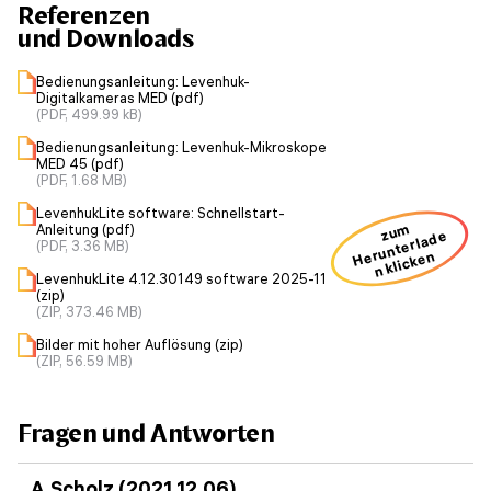
Referenzen
und Downloads
Bedienungsanleitung: Levenhuk-
Digitalkameras MED (pdf)
(PDF, 499.99 kB)
Bedienungsanleitung: Levenhuk-Mikroskope
MED 45 (pdf)
(PDF, 1.68 MB)
LevenhukLite software: Schnellstart-
zum
Anleitung (pdf)
H
u
nt
erl
a
d
e
n kli
ck
e
(PDF, 3.36 MB)
er
n
LevenhukLite 4.12.30149 software 2025-11
(zip)
(ZIP, 373.46 MB)
Bilder mit hoher Auflösung (zip)
(ZIP, 56.59 MB)
Fragen und Antworten
A.Scholz (2021.12.06)