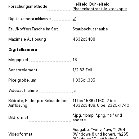
Hellfeld
,
Dunkelfeld
,
Forschungsmethode
Phasenkontrast-Mikroskopie
Digitalkamera inklusive
✓
Etui/Koffer/Tasche im Set
Staubschutzhaube
Maximale Auflösung
4632x3488
Digitalkamera
Megapixel
16
Sensorelement
1/2,33 Zoll
Pixelgröße, µm
1.335x1.335
Videoaufnahme
ja
Bildrate, Bilder pro Sekunde bei
11 bei 1536x1160, 2 bei
Auflösung
4632x3488, 8 bei 2320x1740
*.jpg, *.bmp, *.png, *.tif und
Bildformat
andere
Ausgabe: *.wmv, *.avi, *.h264
Videoformat
(Windows 8 und höher), *h265
(Windows 10 und höher)