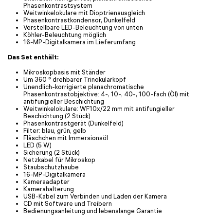
Phasenkontrastsystem
Weitwinkelokulare mit Dioptrienausgleich
Phasenkontrastkondensor, Dunkelfeld
Verstellbare LED-Beleuchtung von unten
Köhler-Beleuchtung möglich
16-MP-Digitalkamera im Lieferumfang
Das Set enthält:
Mikroskopbasis mit Ständer
Um 360 ° drehbarer Trinokularkopf
Unendlich-korrigierte planachromatische
Phasenkontrastobjektive: 4-, 10-, 40-, 100-fach (Öl) mit
antifungieller Beschichtung
Weitwinkelokulare: WF10x/22 mm mit antifungieller
Beschichtung (2 Stück)
Phasenkontrastgerät (Dunkelfeld)
Filter: blau, grün, gelb
Fläschchen mit Immersionsöl
LED (5 W)
Sicherung (2 Stück)
Netzkabel für Mikroskop
Staubschutzhaube
16-MP-Digitalkamera
Kameraadapter
Kamerahalterung
USB-Kabel zum Verbinden und Laden der Kamera
CD mit Software und Treibern
Bedienungsanleitung und lebenslange Garantie