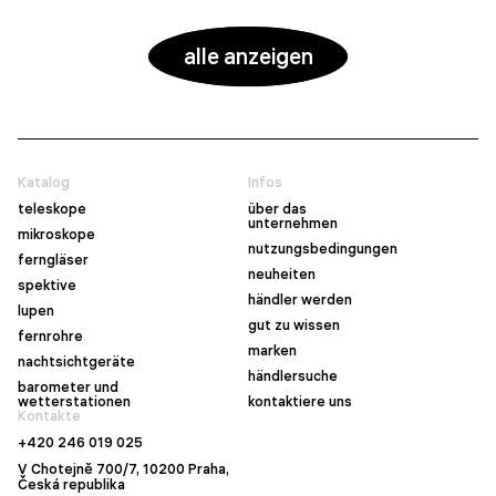
alle anzeigen
Katalog
Infos
teleskope
über das
unternehmen
mikroskope
nutzungsbedingungen
ferngläser
neuheiten
spektive
händler werden
lupen
gut zu wissen
fernrohre
marken
nachtsichtgeräte
händlersuche
barometer und
wetterstationen
kontaktiere uns
Kontakte
+420 246 019 025
V Chotejně 700/7, 10200 Praha,
Česká republika