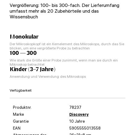
Vergrößerung: 100- bis 300-fach. Der Lieferumfang
umfasst mehr als 20 Zubehörteile und das
Wissensbuch
Monokular
Der Mikroskopkopf ist ein Kernelement des Mikroskops, durch das Sie
blicken, um eine vergrößerte Probe zu betrachten
100 — 300
Wie stark die Größe einer Probe zunimmt, wenn man sie durch ein
Mikroskop betrachtet
Kinder (3–7 Jahre)
Anwendung und Verwendung des Mikroskops
Verfügbarkeit
Produktnr.
78237
Marke
Discovery
Garantie
10 Jahre
EAN
5905555013558
Abmessungen der
26x21x8 cm