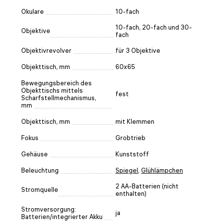
Okulare
10-fach
10-fach, 20-fach und 30-
Objektive
fach
Objektivrevolver
für 3 Objektive
Objekttisch, mm
60x65
Bewegungsbereich des
Objekttischs mittels
fest
Scharfstellmechanismus,
mm
Objekttisch, mm
mit Klemmen
Fokus
Grobtrieb
Gehäuse
Kunststoff
Beleuchtung
Spiegel
,
Glühlämpchen
2 AA-Batterien (nicht
Stromquelle
enthalten)
Stromversorgung:
ja
Batterien/integrierter Akku