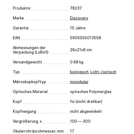
Produktnr.
78237
Marke
Discovery
Garantie
10 Jahre
EAN
5905555013558
Abmessungen der
26x21x8 cm
Verpackung (LxBxH)
Versandgewicht
0.68 kg
Typ
biologisch
,
Licht-/optisch
Mikroskopkopftyp
monokular
Optisches Material
optisches Polymerglas
Kopf
fix (nicht drehbar)
Kopfneigung
nicht abgewinkelt
Vergrößerung, x
100 — 300
Okularrohrdurchmesser, mm
17