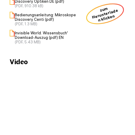
Discovery Optiken DE (pdf)
(PDF, 910.38 kB)
zum
H
u
nt
erl
a
d
e
n kli
ck
e
Bedienungsanleitung: Mikroskope
er
n
Discovery Centi (pdf)
(PDF, 1.3 MB)
Invisible World. Wissensbuch'
Download-Auszug (pdf) EN
(PDF, 5.43 MB)
Video