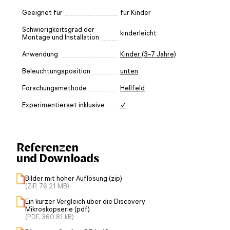
Geeignet für
für Kinder
Schwierigkeitsgrad der
kinderleicht
Montage und Installation
Anwendung
Kinder (3–7 Jahre)
Beleuchtungsposition
unten
Forschungsmethode
Hellfeld
Experimentierset inklusive
✓
Referenzen
und Downloads
Bilder mit hoher Auflösung (zip)
(ZIP, 76.21 MB)
Ein kurzer Vergleich über die Discovery
Mikroskopserie (pdf)
(PDF, 360.81 kB)