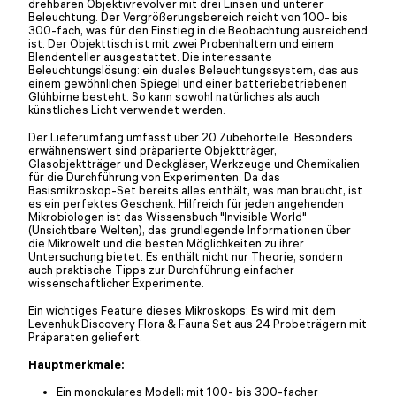
drehbaren Objektivrevolver mit drei Linsen und unterer
Beleuchtung. Der Vergrößerungsbereich reicht von 100- bis
300-fach, was für den Einstieg in die Beobachtung ausreichend
ist. Der Objekttisch ist mit zwei Probenhaltern und einem
Blendenteller ausgestattet. Die interessante
Beleuchtungslösung: ein duales Beleuchtungssystem, das aus
einem gewöhnlichen Spiegel und einer batteriebetriebenen
Glühbirne besteht. So kann sowohl natürliches als auch
künstliches Licht verwendet werden.
Der Lieferumfang umfasst über 20 Zubehörteile. Besonders
erwähnenswert sind präparierte Objektträger,
Glasobjektträger und Deckgläser, Werkzeuge und Chemikalien
für die Durchführung von Experimenten. Da das
Basismikroskop-Set bereits alles enthält, was man braucht, ist
es ein perfektes Geschenk. Hilfreich für jeden angehenden
Mikrobiologen ist das Wissensbuch "Invisible World"
(Unsichtbare Welten), das grundlegende Informationen über
die Mikrowelt und die besten Möglichkeiten zu ihrer
Untersuchung bietet. Es enthält nicht nur Theorie, sondern
auch praktische Tipps zur Durchführung einfacher
wissenschaftlicher Experimente.
Ein wichtiges Feature dieses Mikroskops: Es wird mit dem
Levenhuk Discovery Flora & Fauna Set aus 24 Probeträgern mit
Präparaten geliefert.
Hauptmerkmale:
Ein monokulares Modell; mit 100- bis 300-facher