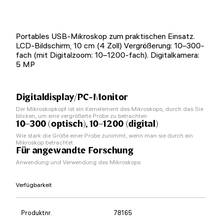
Portables USB-Mikroskop zum praktischen Einsatz.
LCD-Bildschirm, 10 cm (4 Zoll) Vergrößerung: 10–300-
fach (mit Digitalzoom: 10–1200-fach). Digitalkamera:
5 MP
Digitaldisplay/PC-Monitor
Der Mikroskopkopf ist ein Kernelement des Mikroskops, durch das Sie
blicken, um eine vergrößerte Probe zu betrachten
10–300 (optisch), 10–1200 (digital)
Wie stark die Größe einer Probe zunimmt, wenn man sie durch ein
Mikroskop betrachtet
Für angewandte Forschung
Anwendung und Verwendung des Mikroskops
Verfügbarkeit
Produktnr.
78165