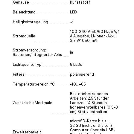
Gehäuse
Kunststoff
Beleuchtung
LED
Helligkeitsregelung
✓
100–240 V, 50/60 Hz, 5 V, 1
Stromquelle
A Ausgabe, Li-Ionen-Akku
3,7 V/1050 mAh
Stromversorgung:
ja
Batterien/integrierter Akku
Lichtquelle, Typ
8 LEDs
Filters
polarisierend
Temperaturbereich, °C
-10...+65
Batteriebetriebenes
Arbeiten: 2,5 Stunden;
Zusätzliche Merkmale
Ladezeit: 4 Stunden,
höhenverstellbares (0,5–3
cm) Stativ enthalten
microSD-Karte bis zu
32 GB (nicht enthalten)
Computer: über ein USB-
Erweiterbarkeit