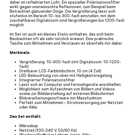
daher im reflektierten Licht. Ein spezieller Polarisationsfilter
wirkt gegen unerwünschte Reflexionen, zum Beispiel beim
Betrachten glänzender Dinge. Die Vergrößerung lässt sich
stufenlos im Bereich 10- bis 300-fach einstellen, mit dem
zuschaltbaren Digitalzoom sind Vergrößerungen bis 1200-fach
möglich.
Im Set ist auch ein kleines Stativ enthalten, das sich beim
Beobachten oft als sehr nützlich erweist. Eine praktische
Tasche zum Mitnehmen und Verstauen ist ebenfalls mit dabei.
Merkmale:
Vergrößerung: 10–300-fach (mit Digitalzoom: 10–1200-
fach)
Drehbarer LCD-Farbbildschirm, 10 cm (4 Zoll)
LED-Beleuchtung von oben mit Helligkeitsregelung
Integrierter Polarisationsfilter
Lässt sich an Computer und Fernsehgeräte anschließen
Möglichkeit zum Aufzeichnen von Bildern und Videos
sowie zur Bilddarstellung auf externen Bildschirmen
Bildverarbeitungssoftware mit Messfunktion
Perfekt zum Mitnehmen – Stromversorgung per Netzteil
oder Akku
Das Set enthält:
Mikroskop
Netzteil (100–240 V, 50/60 Hz)
Wiederaufladbarer Lithium-Ionen-Akku