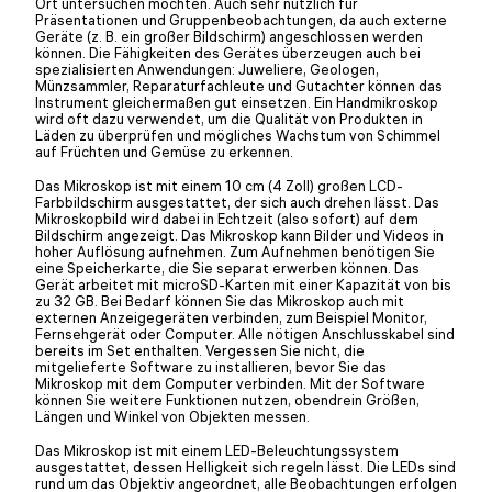
Ort untersuchen möchten. Auch sehr nützlich für
Präsentationen und Gruppenbeobachtungen, da auch externe
Geräte (z. B. ein großer Bildschirm) angeschlossen werden
können. Die Fähigkeiten des Gerätes überzeugen auch bei
spezialisierten Anwendungen: Juweliere, Geologen,
Münzsammler, Reparaturfachleute und Gutachter können das
Instrument gleichermaßen gut einsetzen. Ein Handmikroskop
wird oft dazu verwendet, um die Qualität von Produkten in
Läden zu überprüfen und mögliches Wachstum von Schimmel
auf Früchten und Gemüse zu erkennen.
Das Mikroskop ist mit einem 10 cm (4 Zoll) großen LCD-
Farbbildschirm ausgestattet, der sich auch drehen lässt. Das
Mikroskopbild wird dabei in Echtzeit (also sofort) auf dem
Bildschirm angezeigt. Das Mikroskop kann Bilder und Videos in
hoher Auflösung aufnehmen. Zum Aufnehmen benötigen Sie
eine Speicherkarte, die Sie separat erwerben können. Das
Gerät arbeitet mit microSD-Karten mit einer Kapazität von bis
zu 32 GB. Bei Bedarf können Sie das Mikroskop auch mit
externen Anzeigegeräten verbinden, zum Beispiel Monitor,
Fernsehgerät oder Computer. Alle nötigen Anschlusskabel sind
bereits im Set enthalten. Vergessen Sie nicht, die
mitgelieferte Software zu installieren, bevor Sie das
Mikroskop mit dem Computer verbinden. Mit der Software
können Sie weitere Funktionen nutzen, obendrein Größen,
Längen und Winkel von Objekten messen.
Das Mikroskop ist mit einem LED-Beleuchtungssystem
ausgestattet, dessen Helligkeit sich regeln lässt. Die LEDs sind
rund um das Objektiv angeordnet, alle Beobachtungen erfolgen