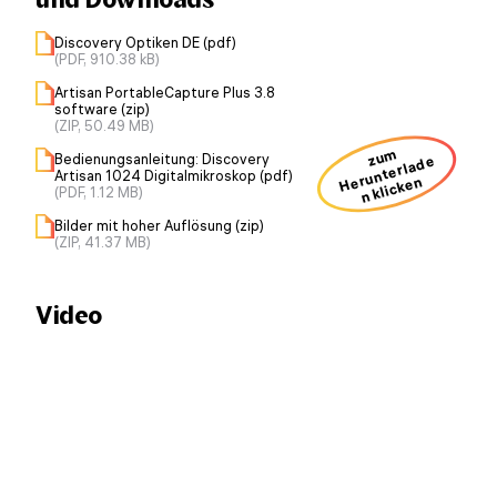
Discovery Optiken DE (pdf)
(PDF, 910.38 kB)
Artisan PortableCapture Plus 3.8
software (zip)
(ZIP, 50.49 MB)
zum
Bedienungsanleitung: Discovery
H
u
nt
erl
a
d
e
n kli
ck
e
Artisan 1024 Digitalmikroskop (pdf)
er
n
(PDF, 1.12 MB)
Bilder mit hoher Auflösung (zip)
(ZIP, 41.37 MB)
Video