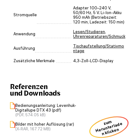
Adapter 100–240 V,
50/60 Hz, 5 V; Li-Ion-Akku
Stromquelle
950 mAh (Betriebszeit:
120 min, Ladezeit: 150 min)
Lesen/Studieren
,
Anwendung
Uhrenreparaturen/Schmuck
Tischaufstellung/Stativmo
Ausführung
ntage
Zusätzliche Merkmale
4,3-Zoll-LCD-Display
Referenzen
und Downloads
Bedienungsanleitung: Levenhuk-
Digitallupe DTX 43 (pdf)
(PDF, 574.05 kB)
zum
H
u
nt
erl
a
d
e
n kli
ck
e
Bilder mit hoher Auflösung (rar)
(X-RAR, 167.72 MB)
er
n