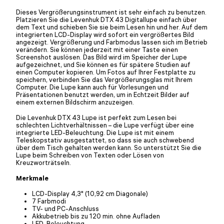
Dieses Vergrößerungsinstrument ist sehr einfach zu benutzen.
Platzieren Sie die Levenhuk DTX 43 Digitallupe einfach über
dem Text und schieben Sie sie beim Lesen hin und her. Auf dem
integrierten LCD-Display wird sofort ein vergrößertes Bild
angezeigt. Vergrößerung und Farbmodus lassen sich im Betrieb
verändern. Sie können jederzeit mit einer Taste einen
Screenshot auslösen. Das Bild wird im Speicher der Lupe
aufgezeichnet, und Sie können es für spätere Studien auf
einen Computer kopieren. Um Fotos auf Ihrer Festplatte zu
speichern, verbinden Sie das Vergrößerungsglas mit Ihrem
Computer. Die Lupe kann auch für Vorlesungen und
Präsentationen benutzt werden, um in Echtzeit Bilder auf
einem externen Bildschirm anzuzeigen.
Die Levenhuk DTX 43 Lupe ist perfekt zum Lesen bei
schlechten Lichtverhältnissen – die Lupe verfügt über eine
integrierte LED-Beleuchtung. Die Lupe ist mit einem
Teleskopstativ ausgestattet, so dass sie auch schwebend
über dem Tisch gehalten werden kann. So unterstützt Sie die
Lupe beim Schreiben von Texten oder Lösen von
Kreuzworträtseln.
Merkmale
LCD-Display 4,3" (10,92 cm Diagonale)
7 Farbmodi
TV- und PC-Anschluss
Akkubetrieb bis zu 120 min. ohne Aufladen
LED-Beleuchtung