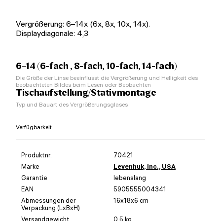
Vergrößerung: 6–14x (6x, 8x, 10x, 14x).
Displaydiagonale: 4,3
6–14 (6-fach , 8-fach, 10-fach, 14-fach)
Die Größe der Linse beeinflusst die Vergrößerung und Helligkeit des
beobachteten Bildes beim Lesen oder Beobachten
Tischaufstellung/Stativmontage
Typ und Bauart des Vergrößerungsglases
Verfügbarkeit
Produktnr.
70421
Marke
Levenhuk, Inc., USA
Garantie
lebenslang
EAN
5905555004341
Abmessungen der
16x18x6 cm
Verpackung (LxBxH)
Versandgewicht
0.5 kg