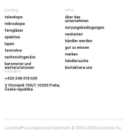
Katalog
Infos
teleskope
über das
unternehmen
mikroskope
nutzungsbedingungen
ferngläser
neuheiten
spektive
händler werden
lupen
gut zu wissen
fernrohre
marken
nachtsichtgeräte
händlersuche
barometer und
wetterstationen
kontaktiere uns
Kontakte
+420 246 019 025
V Chotejně 700/7, 10200 Praha,
Česká republika
Levenhuk® is a registered trademark. © 2002–2026 Levenhuk, Inc.