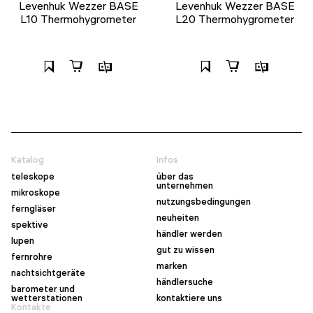
Levenhuk Wezzer BASE
Levenhuk Wezzer BASE
L10 Thermohygrometer
L20 Thermohygrometer
Katalog
Infos
teleskope
über das
unternehmen
mikroskope
nutzungsbedingungen
ferngläser
neuheiten
spektive
händler werden
lupen
gut zu wissen
fernrohre
marken
nachtsichtgeräte
händlersuche
barometer und
wetterstationen
kontaktiere uns
Kontakte