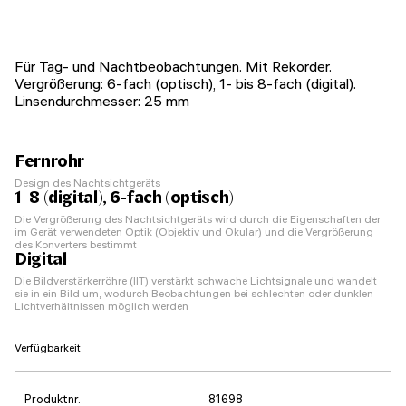
Für Tag- und Nachtbeobachtungen. Mit Rekorder.
Vergrößerung: 6-fach (optisch), 1- bis 8-fach (digital).
Linsendurchmesser: 25 mm
Fernrohr
Design des Nachtsichtgeräts
1–8 (digital), 6-fach (optisch)
Die Vergrößerung des Nachtsichtgeräts wird durch die Eigenschaften der
im Gerät verwendeten Optik (Objektiv und Okular) und die Vergrößerung
des Konverters bestimmt
Digital
Die Bildverstärkerröhre (IIT) verstärkt schwache Lichtsignale und wandelt
sie in ein Bild um, wodurch Beobachtungen bei schlechten oder dunklen
Lichtverhältnissen möglich werden
Verfügbarkeit
Produktnr.
81698