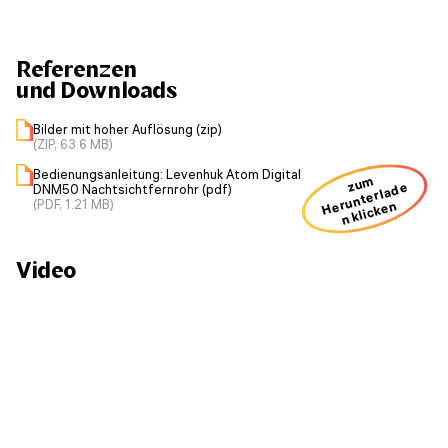
Referenzen
und Downloads
Bilder mit hoher Auflösung (zip)
(ZIP, 63.6 MB)
Bedienungsanleitung: Levenhuk Atom Digital
zum
H
u
nt
erl
a
d
e
n kli
ck
e
DNM50 Nachtsichtfernrohr (pdf)
(PDF, 1.21 MB)
er
n
Video