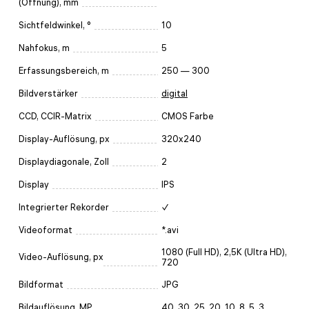
(Öffnung), mm
Sichtfeldwinkel, °
10
Nahfokus, m
5
Erfassungsbereich, m
250 — 300
Bildverstärker
digital
CCD, CCIR-Matrix
CMOS Farbe
Display-Auflösung, px
320x240
Displaydiagonale, Zoll
2
Display
IPS
Integrierter Rekorder
✓
Videoformat
*.avi
1080 (Full HD), 2,5K (Ultra HD),
Video-Auflösung, px
720
Bildformat
JPG
Bildauflösung, MP
40, 30, 25, 20, 10, 8, 5, 3