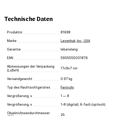
Technische Daten
Produktnr.
81698
Marke
Levenhuk, Inc., USA
Garantie
lebenslang
EAN
5905555001876
Abmessungen der Verpackung
17x9x7 cm
(LxBxH)
Versandgewicht
0.97 kg
Typ des Nachtsichtgerätes
Fernrohr
Vergrößerung, x
1 — 8
Vergrößerung, x
1–8 (digital), 6-fach (optisch)
Objektivlinsendurchmesser
25