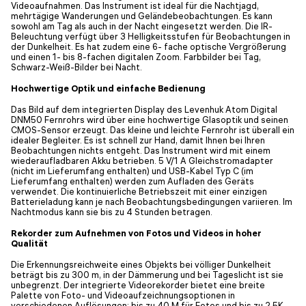
Videoaufnahmen. Das Instrument ist ideal für die Nachtjagd,
mehrtägige Wanderungen und Geländebeobachtungen. Es kann
sowohl am Tag als auch in der Nacht eingesetzt werden. Die IR-
Beleuchtung verfügt über 3 Helligkeitsstufen für Beobachtungen in
der Dunkelheit. Es hat zudem eine 6- fache optische Vergrößerung
und einen 1- bis 8-fachen digitalen Zoom. Farbbilder bei Tag,
Schwarz-Weiß-Bilder bei Nacht.
Hochwertige Optik und einfache Bedienung
Das Bild auf dem integrierten Display des Levenhuk Atom Digital
DNM50 Fernrohrs wird über eine hochwertige Glasoptik und seinen
CMOS-Sensor erzeugt. Das kleine und leichte Fernrohr ist überall ein
idealer Begleiter. Es ist schnell zur Hand, damit Ihnen bei Ihren
Beobachtungen nichts entgeht. Das Instrument wird mit einem
wiederaufladbaren Akku betrieben. 5 V/1 A Gleichstromadapter
(nicht im Lieferumfang enthalten) und USB-Kabel Typ C (im
Lieferumfang enthalten) werden zum Aufladen des Geräts
verwendet. Die kontinuierliche Betriebszeit mit einer einzigen
Batterieladung kann je nach Beobachtungsbedingungen variieren. Im
Nachtmodus kann sie bis zu 4 Stunden betragen.
Rekorder zum Aufnehmen von Fotos und Videos in hoher
Qualität
Die Erkennungsreichweite eines Objekts bei völliger Dunkelheit
beträgt bis zu 300 m, in der Dämmerung und bei Tageslicht ist sie
unbegrenzt. Der integrierte Videorekorder bietet eine breite
Palette von Foto- und Videoaufzeichnungsoptionen in
verschiedenen Auflösungen: bis zu 40 M für Fotos und bis zu 2,5K