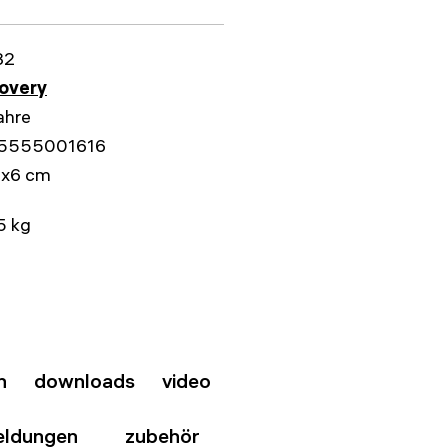
32
overy
ahre
5555001616
2x6 cm
5 kg
n
downloads
video
eldungen
zubehör