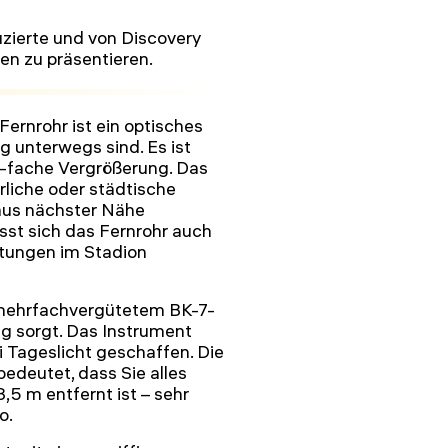
uzierte und von Discovery
en zu präsentieren.
rnrohr ist ein optisches
ig unterwegs sind. Es ist
10-fache Vergrößerung. Das
rliche oder städtische
 aus nächster Nähe
st sich das Fernrohr auch
ltungen im Stadion
 mehrfachvergütetem BK-7-
ung sorgt. Das Instrument
 Tageslicht geschaffen. Die
bedeutet, dass Sie alles
5 m entfernt ist – sehr
o.