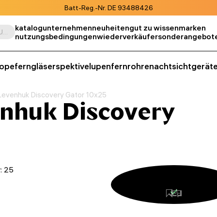
Batt-Reg.-Nr. DE 93488426
katalog
unternehmen
neuheiten
gut zu wissen
marken
Suche nach Produkt, SKU, Kategorie, usw.
nutzungsbedingungen
wiederverkäufer
sonderangebot
kope
ferngläser
spektive
lupen
fernrohre
nachtsichtgerät
Levenhuk Discovery Gator 10x25
enhuk Discovery
: 25