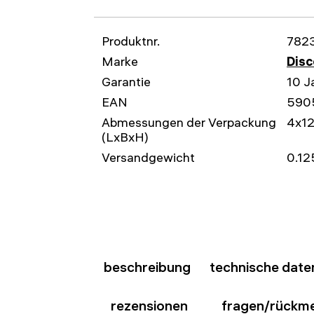
Produktnr.
782
Marke
Disc
Garantie
10 J
EAN
590
Abmessungen der Verpackung
4x1
(LxBxH)
Versandgewicht
0.12
beschreibung
technische date
rezensionen
fragen/rückm