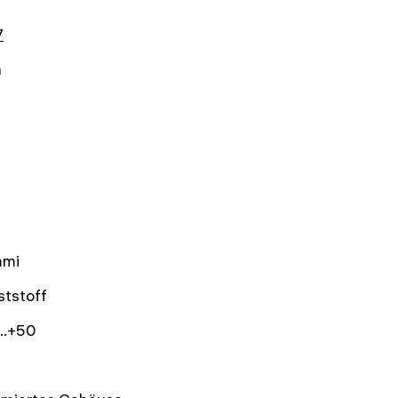
7
n
mi
ststoff
..+50