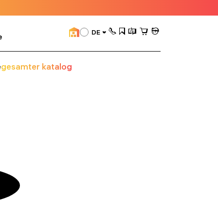
DE
e
e
gesamter katalog