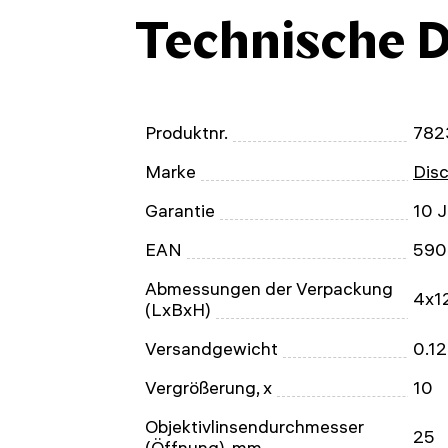
Technische 
Produktnr.
782
Marke
Dis
Garantie
10 J
EAN
590
Abmessungen der Verpackung
4x1
(LxBxH)
Versandgewicht
0.12
Vergrößerung, x
10
Objektivlinsendurchmesser
25
(Öffnung), mm