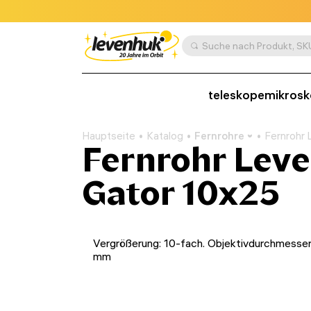
teleskope
mikros
Hauptseite
Katalog
Fernrohre
Fernrohr 
Fernrohr Lev
Gator 10x25
Vergrößerung: 10-fach. Objektivdurchmesser
mm