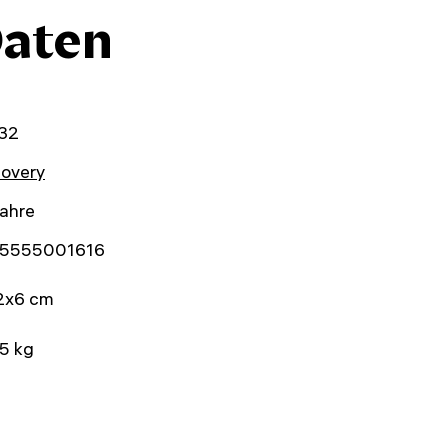
Daten
32
covery
ahre
5555001616
2x6 cm
5 kg