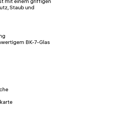
t mit einem griffigen
tz, Staub und
ung
hwertigem BK-7-Glas
sche
karte