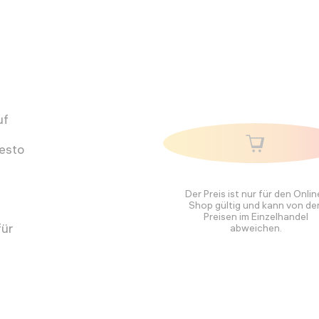
uf
desto
f
Der Preis ist nur für den Onlin
Shop gültig und kann von de
Preisen im Einzelhandel
für
abweichen.