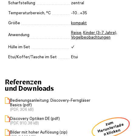
Scharfstellung
zentral
Temperaturbereich, °C
-10...+35
Größe
kompakt
Reise
,
Kinder (3–7 Jahre)
,
Anwendung
Vogelbeobachtungen
Hülle im Set
✓
Etui/Koffer/Tasche im Set
Etui
Referenzen
und Downloads
Bedienungsanleitung: Discovery-Ferngläser
Basics (pdf)
(PDF, 306 kB)
Discovery Optiken DE (pdf)
zum
(PDF, 910.38 kB)
H
u
nt
erl
a
d
e
n kli
ck
e
er
n
Bilder mit hoher Auflösung (zip)