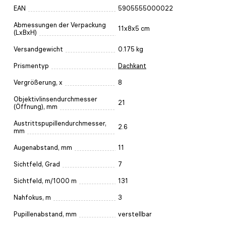
EAN
5905555000022
Abmessungen der Verpackung
11x8x5 cm
(LxBxH)
Versandgewicht
0.175 kg
Prismentyp
Dachkant
Vergrößerung, x
8
Objektivlinsendurchmesser
21
(Öffnung), mm
Austrittspupillendurchmesser,
2.6
mm
Augenabstand, mm
11
Sichtfeld, Grad
7
Sichtfeld, m/1000 m
131
Nahfokus, m
3
Pupillenabstand, mm
verstellbar