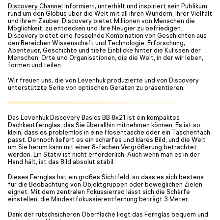
Discovery Channel
informiert, unterhält und inspiriert sein Publikum
rund um den Globus über die Welt mit all ihren Wundern, ihrer Vielfalt
und ihrem Zauber. Discovery bietet Millionen von Menschen die
Möglichkeit, zu entdecken und ihre Neugier zu befriedigen.
Discovery bietet eine fesselnde Kombination von Geschichten aus
den Bereichen Wissenschaft und Technologie, Erforschung,
Abenteuer, Geschichte und tiefe Einblicke hinter die Kulissen der
Menschen, Orte und Organisationen, die die Welt, in der wir leben,
formen und teilen.
Wir freuen uns, die von Levenhuk produzierte und von Discovery
unterstützte Serie von optischen Geräten zu präsentieren.
Das Levenhuk Discovery Basics BB 8x21 ist ein kompaktes
Dachkantfernglas, das Sie überallhin mitnehmen können. Es ist so
klein, dass es problemlos in eine Hosentasche oder ein Taschenfach
passt. Dennoch liefert es ein scharfes und klares Bild, und die Welt
um Sie herum kann mit einer 8-fachen Vergrößerung betrachtet
werden. Ein Stativ ist nicht erforderlich: Auch wenn man es in der
Hand hält, ist das Bild absolut stabil.
Dieses Fernglas hat ein großes Sichtfeld, so dass es sich bestens
für die Beobachtung von Objektgruppen oder beweglichen Zielen
eignet. Mit dem zentralen Fokussierrad lässt sich die Schärfe
einstellen; die Mindestfokussierentfernung beträgt 3 Meter.
Dank der rutschsicheren Oberfläche liegt das Fernglas bequem und